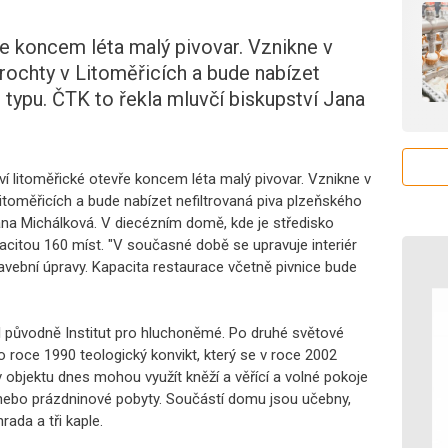
ře koncem léta malý pivovar. Vznikne v
ochty v Litoměřicích a bude nabízet
 typu. ČTK to řekla mluvčí biskupství Jana
ví litoměřické otevře koncem léta malý pivovar. Vznikne v
toměřicích a bude nabízet nefiltrovaná piva plzeňského
Jana Michálková. V diecézním domě, kde je středisko
apacitou 160 míst. "V současné době se upravuje interiér
tavební úpravy. Kapacita restaurace včetně pivnice bude
 původně Institut pro hluchoněmé. Po druhé světové
o roce 1990 teologický konvikt, který se v roce 2002
objektu dnes mohou využít kněží a věřící a volné pokoje
 nebo prázdninové pobyty. Součástí domu jsou učebny,
rada a tři kaple.