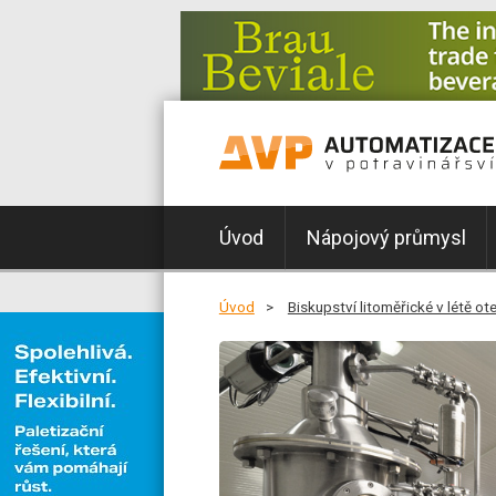
Úvod
Nápojový průmysl
Úvod
Biskupství litoměřické v létě ot