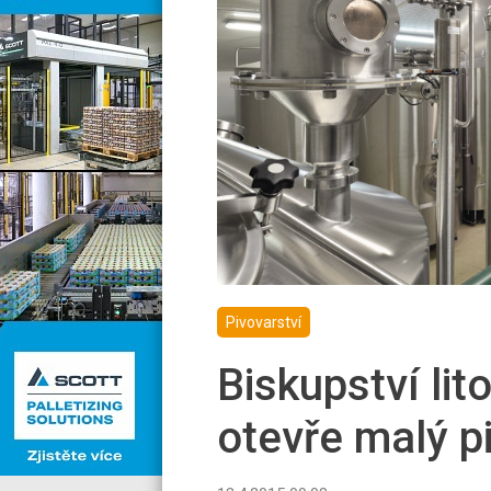
Pivovarství
Biskupství lit
otevře malý p