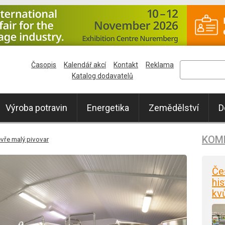
Časopis
Kalendář akcí
Kontakt
Reklama
Katalog dodavatelů
Výroba potravin
Energetika
Zemědělství
D
KOM
evře malý pivovar
Če
his
kv