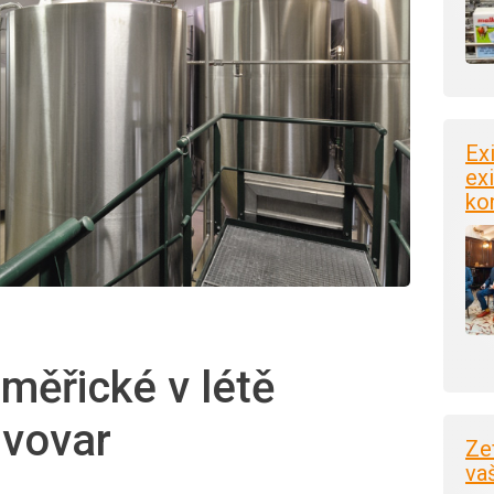
Ex
exi
ko
oměřické v létě
ivovar
Ze
va