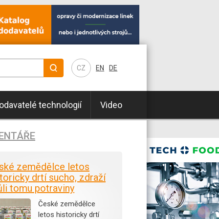
CZ
EN
DE
odavatelé technologií
Video
ENTÁŘE
ské zemědělce letos
toricky drtí sucho, zdraží
ůli tomu potraviny
České zemědělce
letos historicky drtí