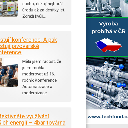
sucho, čekají nejhorší
úrodu až za desítky let.
Zdraží kvůli…
istují konference. A pak
stují pivovarské
nference.
Měla jsem radost, že
jsem mohla
moderovat už 16.
ročník Konference
Automatizace a
modernizace…
fektivněte využívání
šich energií – 4bar továrna