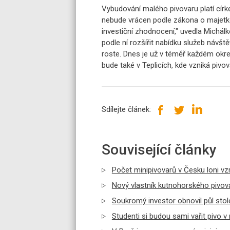
Vybudování malého pivovaru platí círk
nebude vrácen podle zákona o majetko
investiční zhodnocení," uvedla Michálko
podle ní rozšířit nabídku služeb návš
roste. Dnes je už v téměř každém okre
bude také v Teplicích, kde vzniká pivov
Sdílejte článek:
Související články
Počet minipivovarů v Česku loni vzr
Nový vlastník kutnohorského pivov
Soukromý investor obnovil půl stol
Studenti si budou sami vařit pivo v