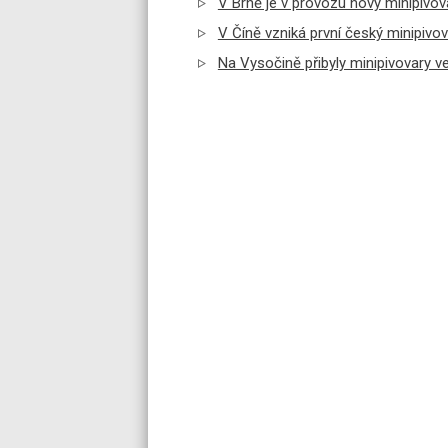
V Brně je v provozu nový minipivo
V Číně vzniká první český minipiv
Na Vysočině přibyly minipivovary ve V