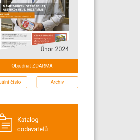
Únor 2024
Objednat ZDARMA
uální číslo
Archiv
Katalog
dodavatelů