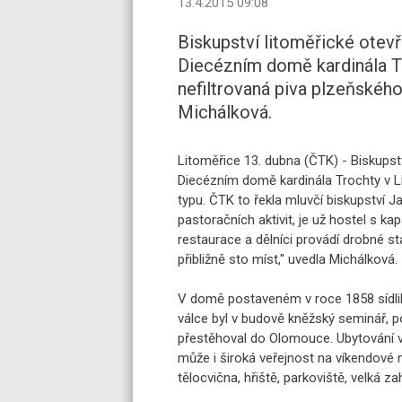
13.4.2015 09:08
Biskupství litoměřické otev
Diecézním domě kardinála Tr
nefiltrovaná piva plzeňského
Michálková.
Litoměřice 13. dubna (ČTK) - Biskupst
Diecézním domě kardinála Trochty v Li
typu. ČTK to řekla mluvčí biskupství 
pastoračních aktivit, je už hostel s k
restaurace a dělníci provádí drobné s
přibližně sto míst," uvedla Michálková.
V domě postaveném v roce 1858 sídlil
válce byl v budově kněžský seminář, p
přestěhoval do Olomouce. Ubytování v 
může i široká veřejnost na víkendové
tělocvična, hřiště, parkoviště, velká zah