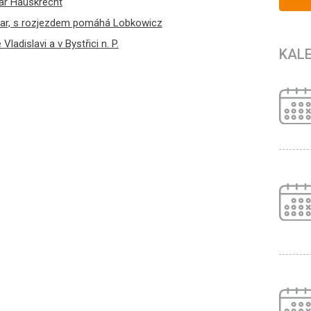
var Hauskrecht
ovar, s rozjezdem pomáhá Lobkowicz
ladislavi a v Bystřici n. P.
KAL