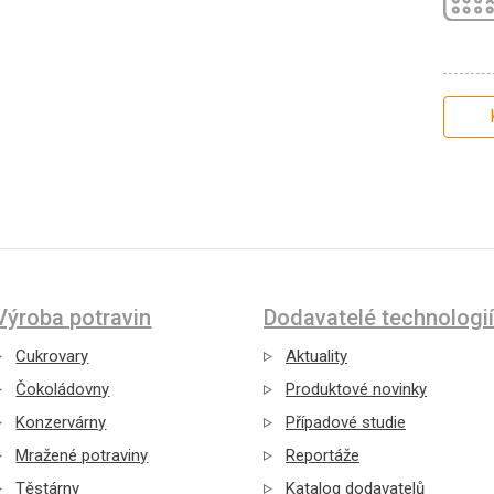
Výroba potravin
Dodavatelé technologií
Cukrovary
Aktuality
Čokoládovny
Produktové novinky
Konzervárny
Případové studie
Mražené potraviny
Reportáže
Těstárny
Katalog dodavatelů