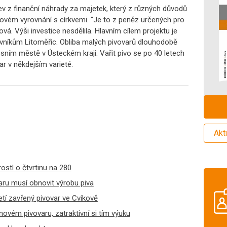
ev z finanční náhrady za majetek, který z různých důvodů
vém vyrovnání s církvemi. "Je to z peněz určených pro
vá. Výši investice nesdělila. Hlavním cílem projektu je
těvníkům Litoměřic. Obliba malých pivovarů dlouhodobě
sním městě v Ústeckém kraji. Vařit pivo se po 40 letech
ar v někdejším varieté.
Akt
ostl o čtvrtinu na 280
aru musí obnovit výrobu piva
etí zavřený pivovar ve Cvikově
 novém pivovaru, zatraktivní si tím výuku