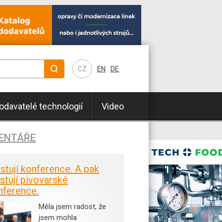
CZ
EN
DE
odavatelé technologií
Video
ENTÁŘE
istují konference. A pak
stují pivovarské
nference.
Měla jsem radost, že
jsem mohla