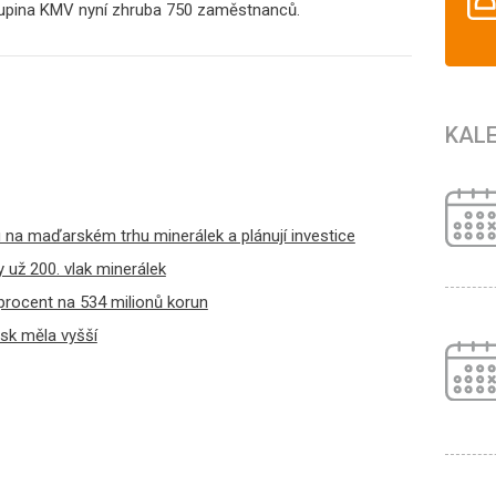
upina KMV nyní zhruba 750 zaměstnanců.
KAL
u na maďarském trhu minerálek a plánují investice
y už 200. vlak minerálek
procent na 534 milionů korun
isk měla vyšší