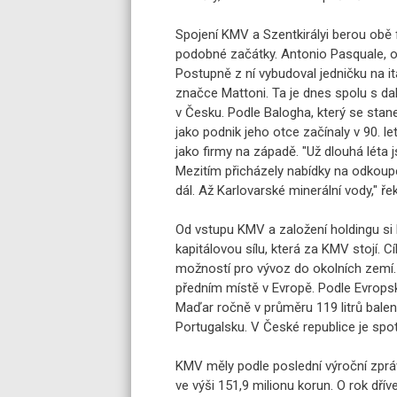
Spojení KMV a Szentkirályi berou obě f
podobné začátky. Antonio Pasquale, ot
Postupně z ní vybudoval jedničku na i
značce Mattoni. Ta je dnes spolu s d
v Česku. Podle Balogha, který se sta
jako podnik jeho otce začínaly v 90. le
jako firmy na západě. "Už dlouhá léta j
Mezitím přicházely nabídky na odkoupen
dál. Až Karlovarské minerální vody," ře
Od vstupu KMV a založení holdingu si 
kapitálovou sílu, která za KMV stojí. 
možností pro vývoz do okolních zemí.
předním místě v Evropě. Podle Evrops
Maďar ročně v průměru 119 litrů balené v
Portugalsku. V České republice je spot
KMV měly podle poslední výroční zprávy
ve výši 151,9 milionu korun. O rok dřív