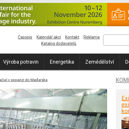
Časopis
Kalendář akcí
Kontakt
Reklama
Katalog dodavatelů
Výroba potravin
Energetika
Zemědělství
D
KOM
račují v expanzi do Maďarska
Ex
exi
ko