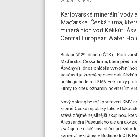
29.4.2015 16:57
Karlovarské minerální vody a
Maďarska. Česká firma, kte
minerálních vod Kékkúti Ásvá
Central European Water Hol
Budapešť 29. dubna (ČTK) - Karlovarsk
Maďarska. Česká firma, která před mě
Ásványvíz, dnes ohlásila vytvoření ho
součástí je kromě společnosti Kékkúti
holdingu bude mít KMV většinový poddí
Firmy to dnes oznámily novinářům v B
Nový holding by měl postavení KMV na 
kromě České republiky také v Rakousku
stává zřejmě nejsilnější skupinou, kter
Allessandra Pasqualeho ale ani akvizi
zvažujeme i další investiční příležitosti
záměry," řekl dnes v Budapešti ČTK Pa