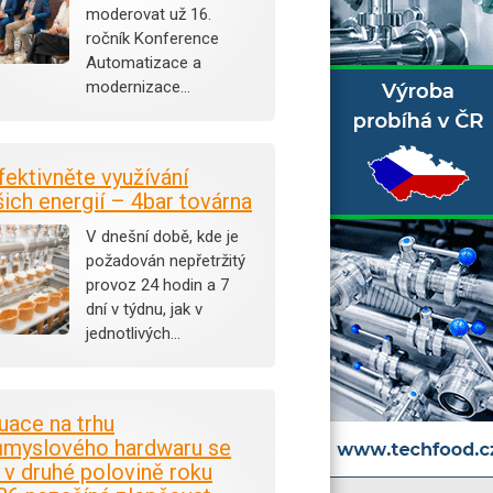
moderovat už 16.
ročník Konference
Automatizace a
modernizace…
fektivněte využívání
šich energií – 4bar továrna
V dnešní době, kde je
požadován nepřetržitý
provoz 24 hodin a 7
dní v týdnu, jak v
jednotlivých…
tuace na trhu
ůmyslového hardwaru se
i v druhé polovině roku