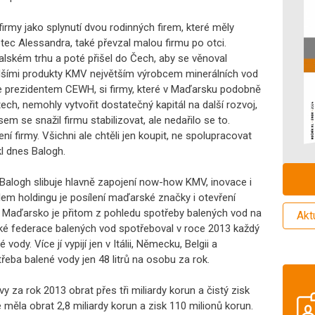
irmy jako splynutí dvou rodinných firem, které měly
ec Alessandra, také převzal malou firmu po otci.
talském trhu a poté přišel do Čech, aby se věnoval
alšími produkty KMV největším výrobcem minerálních vod
ne prezidentem CEWH, si firmy, které v Maďarsku podobně
tech, nemohly vytvořit dostatečný kapitál na další rozvoj,
sem se snažil firmu stabilizovat, ale nedařilo se to.
í firmy. Všichni ale chtěli jen koupit, ne spolupracovat
kl dnes Balogh.
Balogh slibuje hlavně zapojení now-how KMV, inovace i
Cílem holdingu je posílení maďarské značky i otevření
 Maďarsko je přitom z pohledu spotřeby balených vod na
Akt
ké federace balených vod spotřeboval v roce 2013 každý
ody. Více jí vypijí jen v Itálii, Německu, Belgii a
řeba balené vody jen 48 litrů na osobu za rok.
 za rok 2013 obrat přes tři miliardy korun a čistý zisk
e měla obrat 2,8 miliardy korun a zisk 110 milionů korun.