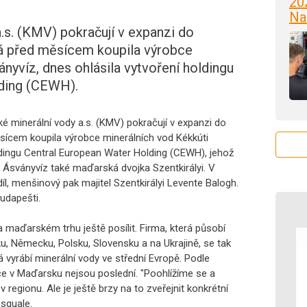
20
Na
.s. (KMV) pokračují v expanzi do
rá před měsícem koupila výrobce
nyvíz, dnes ohlásila vytvoření holdingu
ding (CEWH).
é minerální vody a.s. (KMV) pokračují v expanzi do
sícem koupila výrobce minerálních vod Kékkúti
ldingu Central European Water Holding (CEWH), jehož
 Ásványvíz také maďarská dvojka Szentkirályi. V
l, menšinový pak majitel Szentkirályi Levente Balogh.
udapešti.
maďarském trhu ještě posílit. Firma, která působí
, Německu, Polsku, Slovensku a na Ukrajině, se tak
á vyrábí minerální vody ve střední Evropě. Podle
ce v Maďarsku nejsou poslední. "Poohlížíme se a
 v regionu. Ale je ještě brzy na to zveřejnit konkrétní
squale.