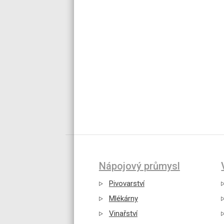
Nápojový průmysl
Pivovarství
Mlékárny
Vinařství