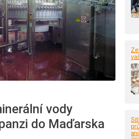
Ze
va
inerální vody
Si
xpanzi do Maďarska
pr
an