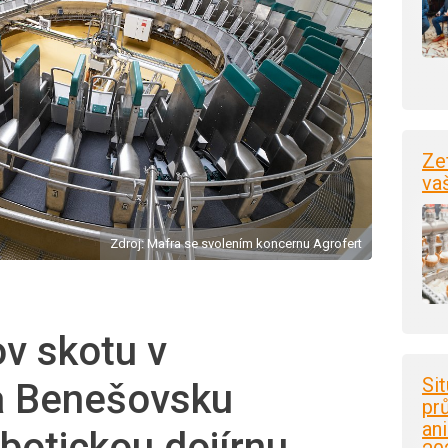
Ze
va
Zdroj: Mafra se svolením koncernu Agrofert
v skotu v
Si
na Benešovsku
pr
an
botickou dojírnu