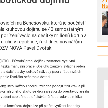
20
Na
ovicích na Benešovsku, která je součástí
la kruhovou dojírnu se 40 samostatnými
 pořízení vyšlo na desítky milionů korun a
o druhu v republice, řekl dnes novinářům
i DZV NOVA Pavel Dvořák.
(ČTK) - Původní práci dojiček zastanou výsuvná
 těžká manuální práce. Obsluhu zařízení zvládne jeden
e a další stavby, celkové náklady jsou v řádu nižších
a podle Dvořáka nečerpala dotaci.
dny, stroj každou hodinu zvládne podojit 220 krav a při
ovu mléčného skotu se díky investici do přestavby areálu
, vedení společnosti očekává nárůst produkce mléka.
ti a komfortu dojnic lze při plném vytížení kapacity