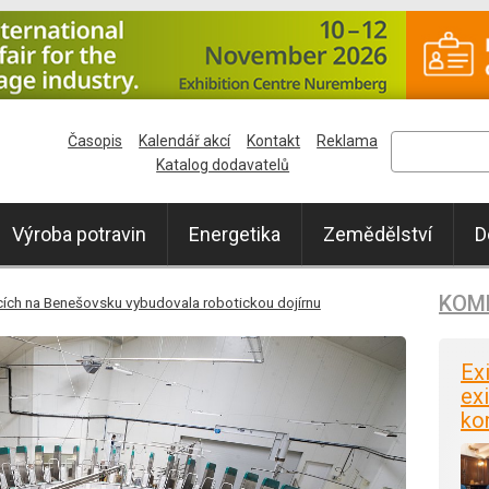
Časopis
Kalendář akcí
Kontakt
Reklama
Katalog dodavatelů
Výroba potravin
Energetika
Zemědělství
D
KOM
cích na Benešovsku vybudovala robotickou dojírnu
Ex
exi
ko