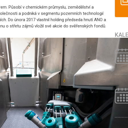
irem. Působí v chemickém průmyslu, zemědělství a
 společnosti a podniká v segmentu pozemních technologií
diích. Do února 2017 vlastnil holding předseda hnutí ANO a
onu o střetu zájmů vložil své akcie do svěřenských fondů.
KAL