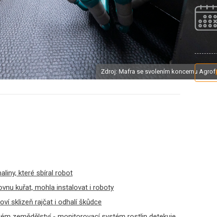
Zdroj: Mafra se svolením koncernu Agrofe
aliny, které sbíral robot
u kuřat, mohla instalovat i roboty
ví sklizeň rajčat i odhalí škůdce
eském zemědělství - monitorovací systém rostlin detekuje