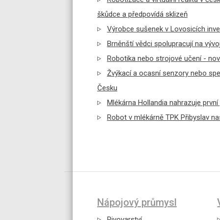
škůdce a předpovídá sklizeň
Výrobce sušenek v Lovosicích inve
Brněnští vědci spolupracují na vývo
Robotika nebo strojové učení - no
Žvýkací a ocasní senzory nebo spec
Česku
Mlékárna Hollandia nahrazuje první
Robot v mlékárně TPK Přibyslav nas
Nápojový průmysl
Pivovarství