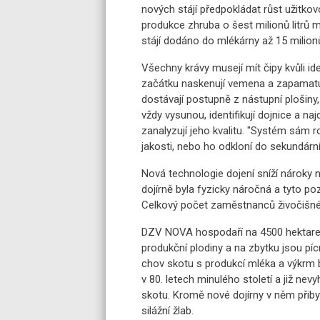
nových stájí předpokládat růst užitkovo
produkce zhruba o šest milionů litrů 
stájí dodáno do mlékárny až 15 milionů 
Všechny krávy musejí mít čipy kvůli i
začátku naskenují vemena a zapamatuj
dostávají postupně z nástupní plošiny,
vždy vysunou, identifikují dojnice a na
zanalyzují jeho kvalitu. "Systém sám ro
jakosti, nebo ho odkloní do sekundární
Nová technologie dojení sníží nároky n
dojírně byla fyzicky náročná a tyto poz
Celkový počet zaměstnanců živočišné
DZV NOVA hospodaří na 4500 hektarec
produkční plodiny a na zbytku jsou píc
chov skotu s produkcí mléka a výkrm bý
v 80. letech minulého století a již 
skotu. Kromě nové dojírny v něm přibyl
silážní žlab.