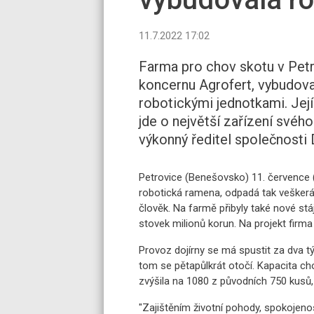
11.7.2022 17:02
Farma pro chov skotu v Petr
koncernu Agrofert, vybudova
robotickými jednotkami. Její
jde o největší zařízení svéh
výkonný ředitel společnost
Petrovice (Benešovsko) 11. července 
robotická ramena, odpadá tak veškerá
člověk. Na farmě přibyly také nové stáj
stovek milionů korun. Na projekt firm
Provoz dojírny se má spustit za dva tý
tom se pětapůlkrát otočí. Kapacita ch
zvýšila na 1080 z původních 750 kusů
"Zajištěním životní pohody, spokojenos