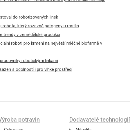
stoval do robotizovaných linek
ji robota, který rozezná patogeny u rostlin
vé trendy v zemědělské produkci
iální roboti pro krmení na největší mléčné biofarmě v
 pracovníky robotickými linkami
azen s odolností i pro vlhké prostředí
Výroba potravin
Dodavatelé technologií
Cukrovary
Aktuality