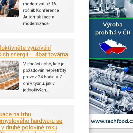
moderovat už 16.
ročník Konference
Automatizace a
modernizace…
fektivněte využívání
šich energií – 4bar továrna
V dnešní době, kde je
požadován nepřetržitý
provoz 24 hodin a 7
dní v týdnu, jak v
jednotlivých…
tuace na trhu
ůmyslového hardwaru se
i v druhé polovině roku