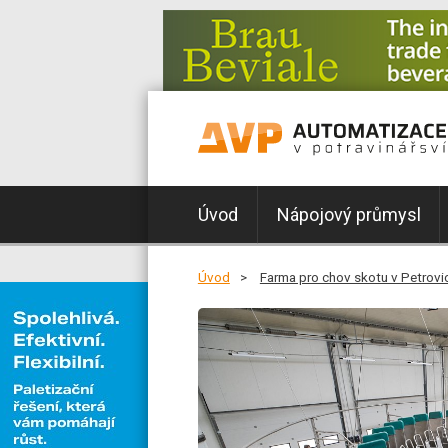
Úvod
Nápojový průmysl
Úvod
Farma pro chov skotu v Petrovi