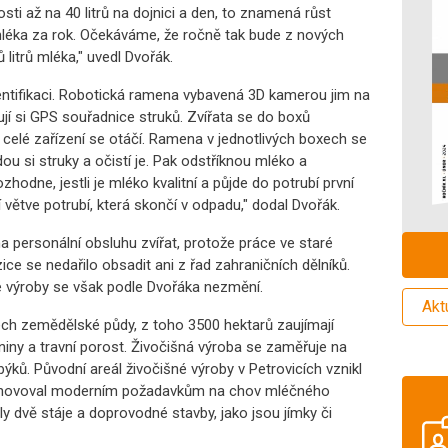
sti až na 40 litrů na dojnici a den, to znamená růst
mléka za rok. Očekáváme, že ročně tak bude z nových
litrů mléka," uvedl Dvořák.
dentifikaci. Robotická ramena vybavená 3D kamerou jim na
í si GPS souřadnice struků. Zvířata se do boxů
 celé zařízení se otáčí. Ramena v jednotlivých boxech se
jdou si struky a očistí je. Pak odstříknou mléko a
zhodne, jestli je mléko kvalitní a půjde do potrubí první
 větve potrubí, která skončí v odpadu," dodal Dvořák.
a personální obsluhu zvířat, protože práce ve staré
ice se nedařilo obsadit ani z řad zahraničních dělníků.
 výroby se však podle Dvořáka nezmění.
Akt
h zemědělské půdy, z toho 3500 hektarů zaujímají
niny a travní porost. Živočišná výroba se zaměřuje na
ků. Původní areál živočišné výroby v Petrovicích vznikl
nevyhovoval moderním požadavkům na chov mléčného
y dvě stáje a doprovodné stavby, jako jsou jímky či