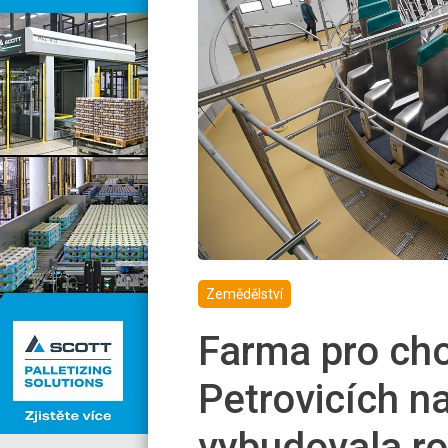
Zemědělství
Farma pro cho
Petrovicích 
vybudovala ro