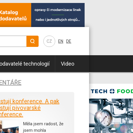
CZ
EN
DE
odavatelé technologií
Video
ENTÁŘE
istují konference. A pak
stují pivovarské
nference.
Měla jsem radost, že
jsem mohla