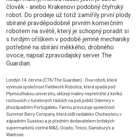
člověk - anebo Krakenovi podobný čtyřruký
robot. Do prodeje už totiž zamířily první plody
sbírané pravděpodobně prvním komerčním
robotem na světě, který je schopný poradit si
s tvrdým oříškem v podobě jemné mechaniky
potřebné na sbírání měkkého, drobného
ovoce, napsal zpravodajský server The
Guardian.
Londýn 14. června (ČTK/The Guardian) - Dva roboti, které
vyvinula společnost Fieldwork Robotics, která spadá pod
Plymouthskou univerzitu, sklízejí maliny nepřetržitě z keříků
rostoucích v tunelových řádcích na poli poblíž Odemiry v
jihozápadním Portugalsku. Farmu provozuje společnost
Summer Berry Company, která sídlí nedaleko Chichesteru v
západním Sussexu a je předním dodavatelem britských
supermarketů včetně M&S, Ocado, Tesco, Sainsbury's a
Waitrose.