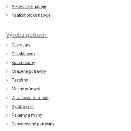
Alkoholické nápoje
Nealkoholické nápoje
Výroba potravin
Cukrovary
Čokoládovny
Konzervárny
Mražené potraviny
Těstárny
Masný průmysl
Zpracování komodit
Výroba sýrů
Pekárny a mlýny
Dehydrované potraviny