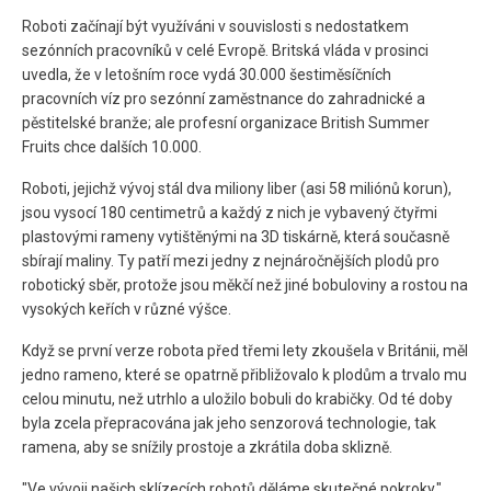
Roboti začínají být využíváni v souvislosti s nedostatkem
sezónních pracovníků v celé Evropě. Britská vláda v prosinci
uvedla, že v letošním roce vydá 30.000 šestiměsíčních
pracovních víz pro sezónní zaměstnance do zahradnické a
pěstitelské branže; ale profesní organizace British Summer
Fruits chce dalších 10.000.
Roboti, jejichž vývoj stál dva miliony liber (asi 58 miliónů korun),
jsou vysocí 180 centimetrů a každý z nich je vybavený čtyřmi
plastovými rameny vytištěnými na 3D tiskárně, která současně
sbírají maliny. Ty patří mezi jedny z nejnáročnějších plodů pro
robotický sběr, protože jsou měkčí než jiné bobuloviny a rostou na
vysokých keřích v různé výšce.
Když se první verze robota před třemi lety zkoušela v Británii, měl
jedno rameno, které se opatrně přibližovalo k plodům a trvalo mu
celou minutu, než utrhlo a uložilo bobuli do krabičky. Od té doby
byla zcela přepracována jak jeho senzorová technologie, tak
ramena, aby se snížily prostoje a zkrátila doba sklizně.
"Ve vývoji našich sklízecích robotů děláme skutečné pokroky,"