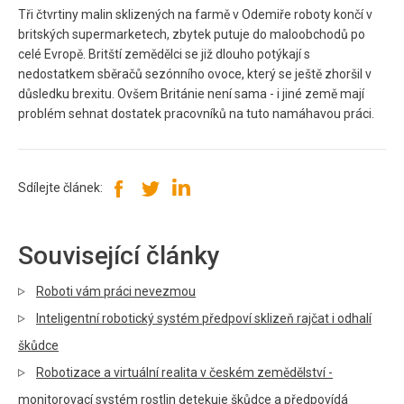
Tři čtvrtiny malin sklizených na farmě v Odemiře roboty končí v
britských supermarketech, zbytek putuje do maloobchodů po
celé Evropě. Britští zemědělci se již dlouho potýkají s
nedostatkem sběračů sezónního ovoce, který se ještě zhoršil v
důsledku brexitu. Ovšem Británie není sama - i jiné země mají
problém sehnat dostatek pracovníků na tuto namáhavou práci.
Sdílejte článek:
Související články
Roboti vám práci nevezmou
Inteligentní robotický systém předpoví sklizeň rajčat i odhalí
škůdce
Robotizace a virtuální realita v českém zemědělství -
monitorovací systém rostlin detekuje škůdce a předpovídá