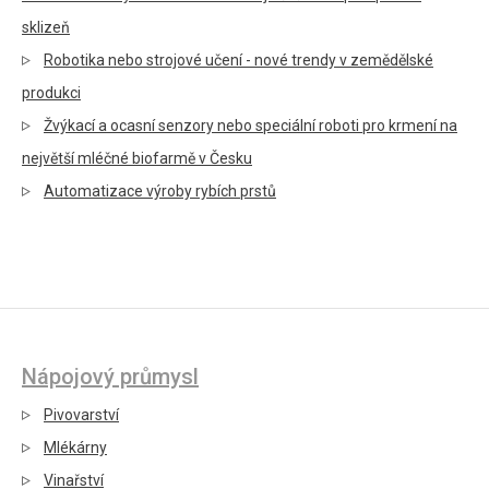
sklizeň
Robotika nebo strojové učení - nové trendy v zemědělské
produkci
Žvýkací a ocasní senzory nebo speciální roboti pro krmení na
největší mléčné biofarmě v Česku
Automatizace výroby rybích prstů
Nápojový průmysl
Pivovarství
Mlékárny
Vinařství