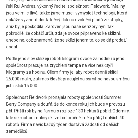
řekl Rui Andres, výkonný ředitel společnosti Fieldwork. "Maliny
jsou velmi citlivé, takže jsme museli vymyslet technologii, která
dokáže vyvinout dostatečný tlak na uvolnění plodů ze stopky,
aniž by je poškodila. Zároveň jsou naše senzory nyní tak
pokročilé, že dokáží určit, zda je ovoce připraveno ke sklizni,
anebo ne, což znamená, že se sklízí jenom to, co se dá prodat,"
dodal.
Podle jeho slov sklízejí roboti kilogram ovoce za hodinu a jeho
společnost pracuje na zrychlení tempa na více než čtyři
kilogramy za hodinu. Cílem firmy je, aby robot denně sklidil
25.000 malin, zatímco člověk pracující na osmihodinovou směnu
jich sklidí 15.000.
Společnost Fieldwork pronajala roboty společnosti Summer
Berry Company a doufá, že do konce roku jich bude v provozu
pět. Příští rok by na farmu o rozloze 130 hektarů poblíž Odemiry,
kde se mohou maliny sklízet celoročně, mělo přibýt dalších 40
robotů. Firma navíc každý týden dostává žádosti od dalších
zemědělců.