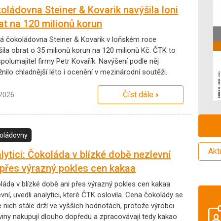
oládovna Steiner & Kovarik navýšila loni
at na 120 milionů korun
á čokoládovna Steiner & Kovarik v loňském roce
šila obrat o 35 milionů korun na 120 milionů Kč. ČTK to
spolumajitel firmy Petr Kovařík. Navýšení podle něj
ilo chladnější léto i ocenění v mezinárodní soutěži.
Číst dále
.2026
oládovny
Akt
lytici: Čokoláda v blízké době nezlevní
 přes výrazný pokles cen kakaa
láda v blízké době ani přes výrazný pokles cen kakaa
vní, uvedli analytici, které ČTK oslovila. Cena čokolády se
 nich stále drží ve vyšších hodnotách, protože výrobci
viny nakupují dlouho dopředu a zpracovávají tedy kakao