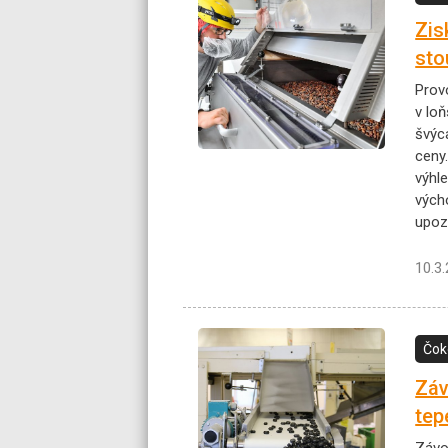
Zis
sto
Prov
v lo
švýca
ceny
výhle
výcho
upoz
10.3
Čok
Záv
tep