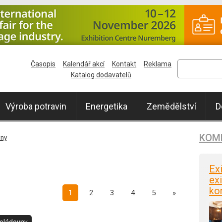
Časopis
Kalendář akcí
Kontakt
Reklama
Katalog dodavatelů
Výroba potravin
Energetika
Zemědělství
D
KOM
ny
Ex
exi
ko
Další
1
2
3
4
5
»
oládovny