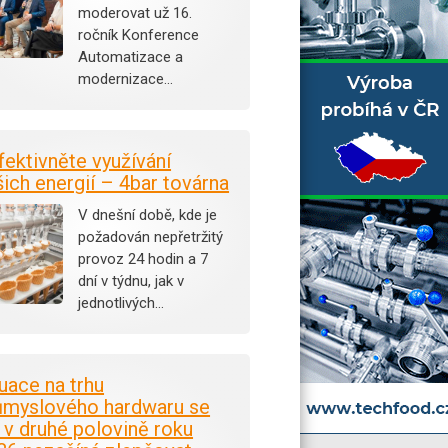
moderovat už 16.
ročník Konference
Automatizace a
modernizace…
fektivněte využívání
šich energií – 4bar továrna
V dnešní době, kde je
požadován nepřetržitý
provoz 24 hodin a 7
dní v týdnu, jak v
jednotlivých…
tuace na trhu
ůmyslového hardwaru se
i v druhé polovině roku