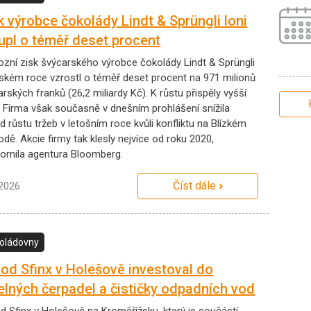
k výrobce čokolády Lindt & Sprüngli loni
upl o téměř deset procent
ozní zisk švýcarského výrobce čokolády Lindt & Sprüngli
ňském roce vzrostl o téměř deset procent na 971 milionů
rských franků (26,2 miliardy Kč). K růstu přispěly vyšší
. Firma však současně v dnešním prohlášení snížila
d růstu tržeb v letošním roce kvůli konfliktu na Blízkém
dě. Akcie firmy tak klesly nejvíce od roku 2020,
ornila agentura Bloomberg.
Číst dále
.2026
oládovny
od Sfinx v Holešově investoval do
elných čerpadel a čističky odpadních vod