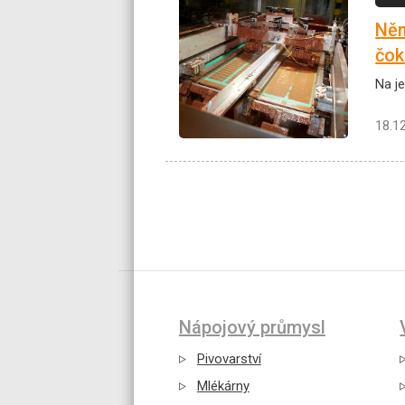
Něm
čok
Na j
18.1
Nápojový průmysl
Pivovarství
Mlékárny