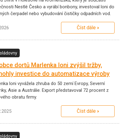
d Sfinx v Holešově na Kroměřížsku, který je součástí
ečnosti Nestlé Česko a vyrábí bonbony, investoval loni do
lných čerpadel nebo vybudování čističky odpadních vod.
Číst dále
.2026
oládovny
obce dortů Marlenka loni zvýšil tržby,
ohly investice do automatizace výroby
enka loni vyvážela zhruba do 50 zemí Evropy, Severní
ky, Asie a Austrálie. Export představoval 72 procent z
ového obratu firmy.
Číst dále
2.2025
oládovny