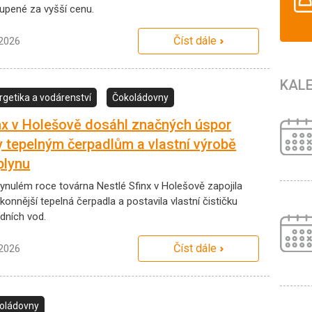
upené za vyšší cenu.
Číst dále
.2026
KAL
rgetika a vodárenství
Čokoládovny
nx v Holešově dosáhl značných úspor
y tepelným čerpadlům a vlastní výrobě
plynu
lynulém roce továrna Nestlé Sfinx v Holešově zapojila
konnější tepelná čerpadla a postavila vlastní čističku
dních vod.
Číst dále
.2026
oládovny