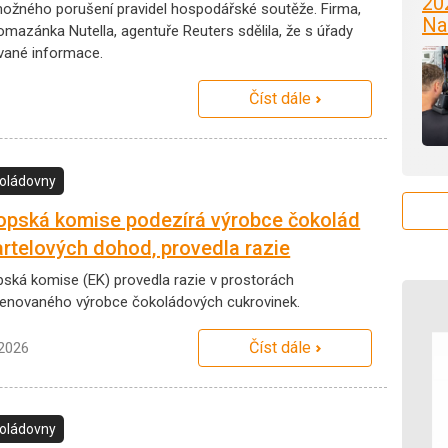
20
 možného porušení pravidel hospodářské soutěže. Firma,
Na
pomazánka Nutella, agentuře Reuters sdělila, že s úřady
vané informace.
Číst dále
oládovny
opská komise podezírá výrobce čokolád
artelových dohod, provedla razie
pská komise (EK) provedla razie v prostorách
enovaného výrobce čokoládových cukrovinek.
Číst dále
.2026
oládovny