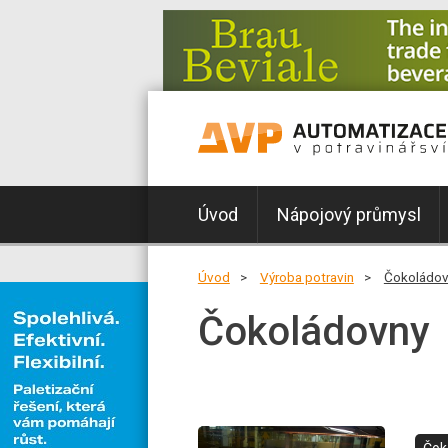
Úvod
Nápojový průmysl
Úvod
Výroba potravin
Čokoládov
Čokoládovny
Čok