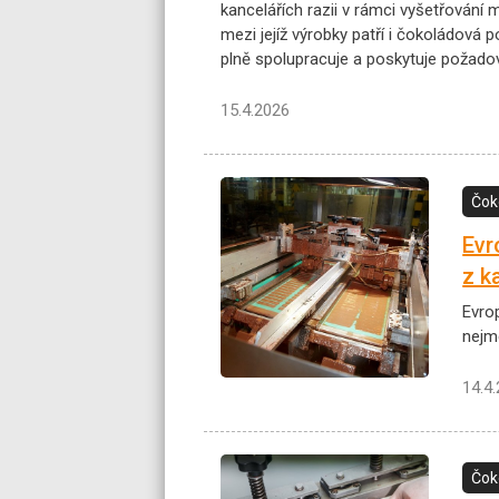
kancelářích razii v rámci vyšetřování
mezi jejíž výrobky patří i čokoládová 
plně spolupracuje a poskytuje požado
15.4.2026
Čok
Evr
z k
Evro
nejm
14.4
Čok