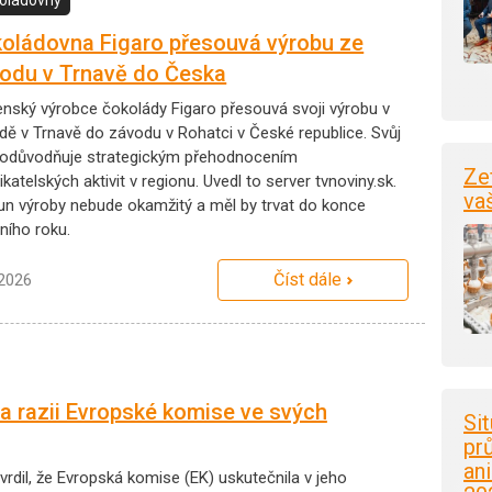
oládovna Figaro přesouvá výrobu ze
odu v Trnavě do Česka
enský výrobce čokolády Figaro přesouvá svoji výrobu v
dě v Trnavě do závodu v Rohatci v České republice. Svůj
 odůvodňuje strategickým přehodnocením
Ze
katelských aktivit v regionu. Uvedl to server tvnoviny.sk.
va
un výroby nebude okamžitý a měl by trvat do konce
ního roku.
Číst dále
.2026
ala razii Evropské komise ve svých
Si
pr
an
vrdil, že Evropská komise (EK) uskutečnila v jeho