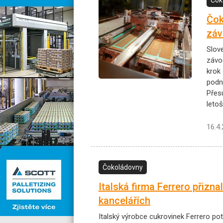
Čok
záv
Slov
závo
krok
podni
Přes
letoš
16.4
Čokoládovny
Italská firma Ferrero přizn
kancelářích
Italský výrobce cukrovinek Ferrero pot