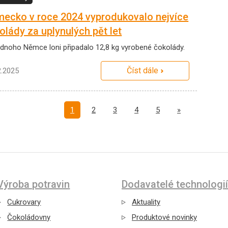
ecko v roce 2024 vyprodukovalo nejvíce
olády za uplynulých pět let
ednoho Němce loni připadalo 12,8 kg vyrobené čokolády.
Číst dále
2.2025
Další
1
2
3
4
5
»
Výroba potravin
Dodavatelé technologií
Cukrovary
Aktuality
Čokoládovny
Produktové novinky