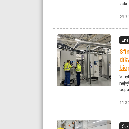
zako
29.3
Ene
Sfi
dík
bio
V up
nejvý
odpa
11.3
Čok