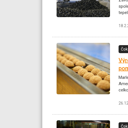
Závo
spol
tepe
18.2
Čok
Výr
pom
Marl
Ameri
celk
26.1
Čok