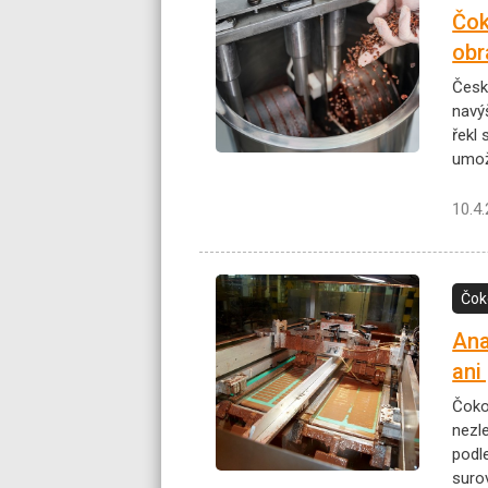
Čok
obr
Česk
navý
řekl 
umožn
10.4
Čok
Ana
ani
Čoko
nezle
podle
suro