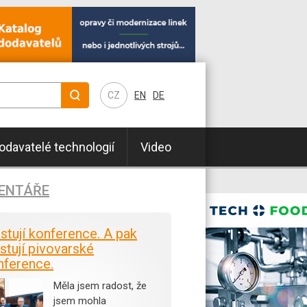
CZ
EN
DE
odavatelé technologií
Video
ENTÁŘE
istují konference. A pak
stují pivovarské
nference.
Měla jsem radost, že
jsem mohla