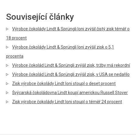
Související články
Výrobce čokolády Lindt & Sprüngli loni zvýšil čistý zisk téměř o
18 procent
Výrobce čokolády Lindt & Sprüngli loni zvýšil zisk o 5,1
procenta
Výrobce čokolád Lindt & Sprüngli zvýšil zisk, tržby má rekordní
Výrobce čokolád Lindt & Sprüngli zvýšil zisk, v USA se nedařilo
Zisk výrobce čokolády Lindt loni stoupl o deset procent
Švýcarská čokoládovna Lindt koupí americkou Russell Stover
Zisk výrobce čokolády Lindt loni stoupl o téměř 24 procent