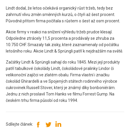
Lindt dodal, že letos očekává organický růst tržeb, tedy bez
zahrnutí vlivu změn směnných kurzů, o čtyři až šest procent.
Původně přitom firma počítala s růstem o šest až osm procent.
Akcie firmy v reakci na snížení výhledu tržeb prudce klesají.
Odpoledne ztrácely 11,5 procenta a prodávaly se zhruba za
10.750 CHF. Smazaly tak zisky, které zaznamenaly od počátku
letošního roku. Akcie Lindt & Sprüngli patří k nejdražším na světě.
Začátky Lindt & Sprüngli sahají do roku 1845. Mezi její produkty
patří tabulkové čokolády Lindt, čokoládové pralinky Lindor či
velikonoční zajíčci ve zlatém obalu. Firma vlastní i značku
čokolád Ghirardelli a ve Spojených státech rodinného výrobce
cukrovinek Russell Stover, který je známý díky bonboniérám.
Jednu z nich proslavil Tom Hanks ve filmu Forrest Gump. Na
českém trhu firma působí od roku 1994.
Sdílejte článek: