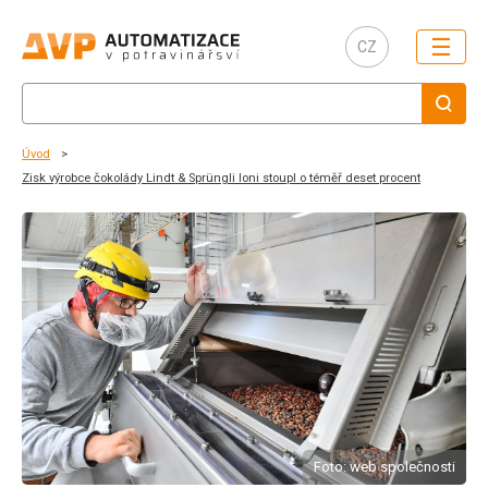
☰
CZ
Úvod
Zisk výrobce čokolády Lindt & Sprüngli loni stoupl o téměř deset procent
Foto: web společnosti