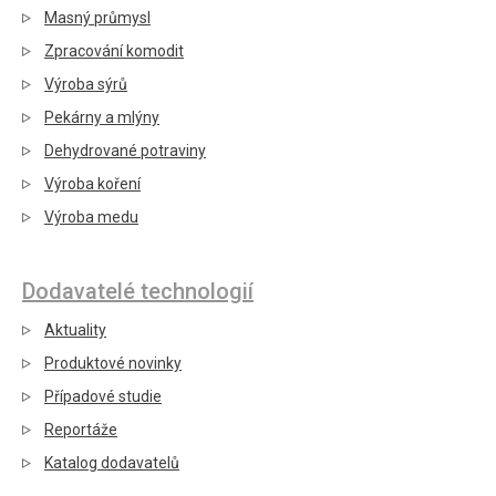
Masný průmysl
Zpracování komodit
Výroba sýrů
Pekárny a mlýny
Dehydrované potraviny
Výroba koření
Výroba medu
Dodavatelé technologií
Aktuality
Produktové novinky
Případové studie
Reportáže
Katalog dodavatelů