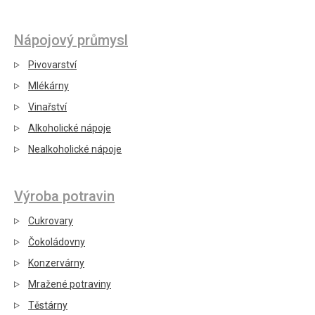
Nápojový průmysl
Pivovarství
Mlékárny
Vinařství
Alkoholické nápoje
Nealkoholické nápoje
Výroba potravin
Cukrovary
Čokoládovny
Konzervárny
Mražené potraviny
Těstárny