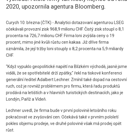
2020, upozornila agentura Bloomberg.
Curych 10. března (ČTK) - Analytici dotazovaní agenturou LSEG
očekávali provozní zisk 968,9 milionu CHF. Čistý zisk stoupl o 8,1
procenta na 726,7 milionu CHF. Firma loni zvýšila ceny o 19
procent, mimo jiné kvůli růstu cen kakaa. Již dříve firma
oznámila, že její tržby loni stouply o 8,2 procenta na 5,9 miliardy
CHF.
"Když vypuklo geopolitické napětí na Blízkém východě, jasně jsme
viděli, že se spotřebitelé drží zpátky," řekl na tiskové konferenci
generální ředitel Adalbert Lechner. Zmínil také dopad na cestovní
ruch, což je rovněž problémem pro firmu, která řadu produktů
prodává na letištích a v hlavních turistických destinacích, jako je
Londýn, Paříž a Vídeň.
Lechner uvedl, že firma bude v první polovině letošního roku
pokračovat ve zvyšování cen. Očekává také v prvním pololetí
pokles objemu prodeje, ve druhé polovině však má prodej opět
růst.