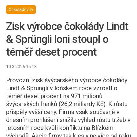
Čokoládovny
Zisk výrobce čokolády Lindt
& Sprüngli loni stoupl o
téměř deset procent
10.3.2026 15:13
Provozní zisk švýcarského výrobce čokolády
Lindt & Sprüngli v loňském roce vzrostl o
téměř deset procent na 971 milionů
švýcarských franků (26,2 miliardy Kč). K růstu
přispěly vyšší ceny. Firma však současně v
dnešním prohlášení snížila výhled růstu tržeb v
letošním roce kvůli konfliktu na Blízkém
východě. Akcie firmy tak klesly nejvíce od roku