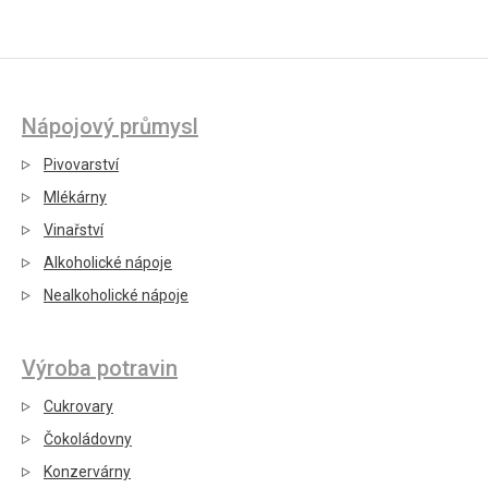
Nápojový průmysl
Pivovarství
Mlékárny
Vinařství
Alkoholické nápoje
Nealkoholické nápoje
Výroba potravin
Cukrovary
Čokoládovny
Konzervárny