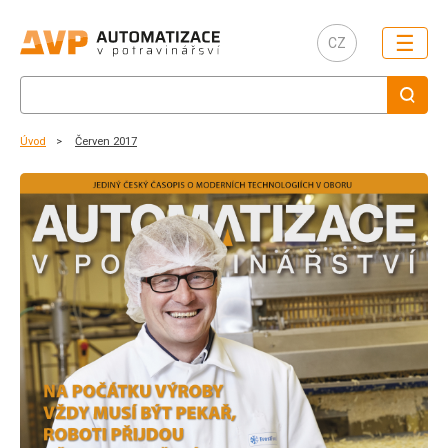
☰
CZ
Úvod
Červen 2017