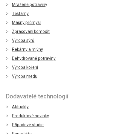
Mražené potraviny
Těstárny
Masný průmysl
Zpracování komodit
Výroba sýrů
Pekárny a mlýny
Dehydrované potraviny
Výroba koření
Výroba medu
Dodavatelé technologií
Aktuality
Produktové novinky
Případové studie
Reportáže