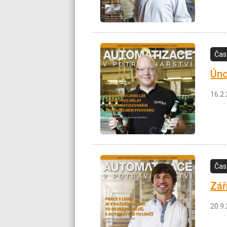
Čas
Úno
16.2
Čas
Zář
20.9