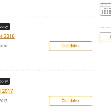
opisy
r 2018
Číst dále
.2018
opisy
í 2017
Číst dále
.2017