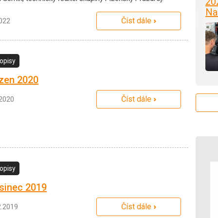
20
Na
Číst dále
2022
opisy
zen 2020
Číst dále
.2020
opisy
sinec 2019
Číst dále
2.2019