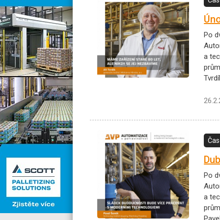
Úno
Po d
Auto
a te
prům
Tvrdí
26.2
Čas
Dub
Po d
Auto
a te
prům
Pavel