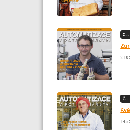
Čas
Zář
2.10
Čas
Kvě
14.5