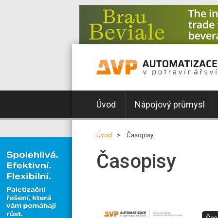
Úvod
Nápojový průmysl
Úvod
Časopisy
Časopisy
Čas