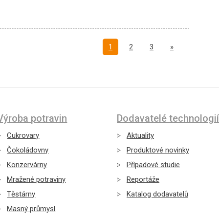
Další
1
2
3
»
Výroba potravin
Dodavatelé technologií
Cukrovary
Aktuality
Čokoládovny
Produktové novinky
Konzervárny
Případové studie
Mražené potraviny
Reportáže
Těstárny
Katalog dodavatelů
Masný průmysl