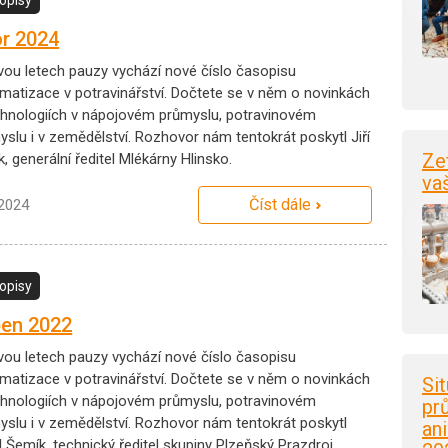
r 2024
vou letech pauzy vychází nové číslo časopisu
matizace v potravinářství. Dočtete se v něm o novinkách
chnologiích v nápojovém průmyslu, potravinovém
yslu i v zemědělství. Rozhovor nám tentokrát poskytl Jiří
Ze
k, generální ředitel Mlékárny Hlinsko.
va
Číst dále
.2024
opisy
en 2022
vou letech pauzy vychází nové číslo časopisu
matizace v potravinářství. Dočtete se v něm o novinkách
Si
chnologiích v nápojovém průmyslu, potravinovém
pr
yslu i v zemědělství. Rozhovor nám tentokrát poskytl
an
 Šemík, technický ředitel skupiny Plzeňský Prazdroj.