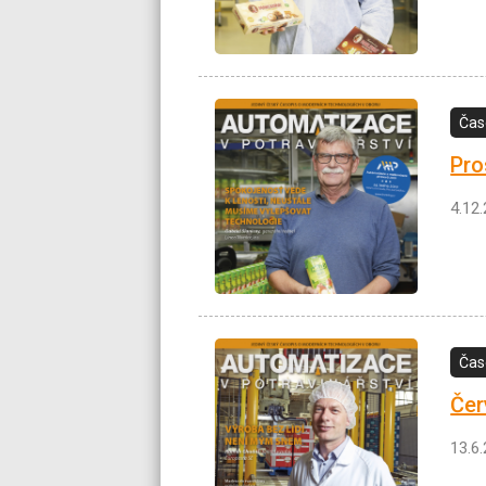
Čas
Pro
4.12
Čas
Čer
13.6