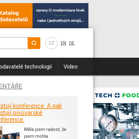
CZ
EN
DE
odavatelé technologií
Video
ENTÁŘE
istují konference. A pak
stují pivovarské
nference.
Měla jsem radost, že
jsem mohla