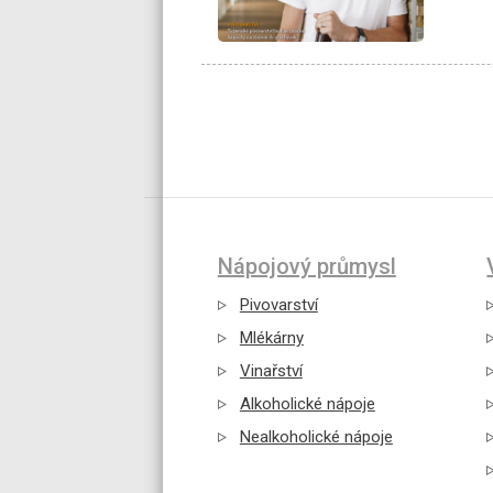
Nápojový průmysl
Pivovarství
Mlékárny
Vinařství
Alkoholické nápoje
Nealkoholické nápoje