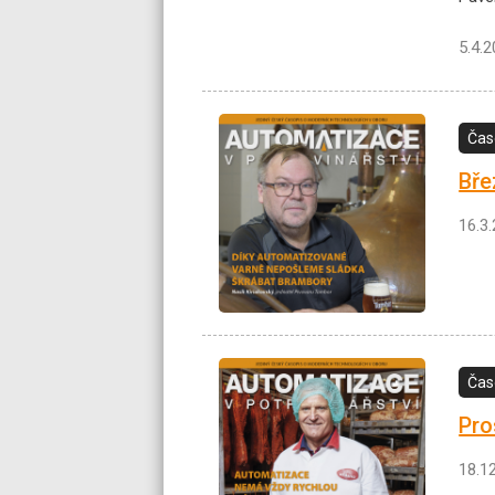
5.4.
Čas
Bře
16.3
Čas
Pro
18.1