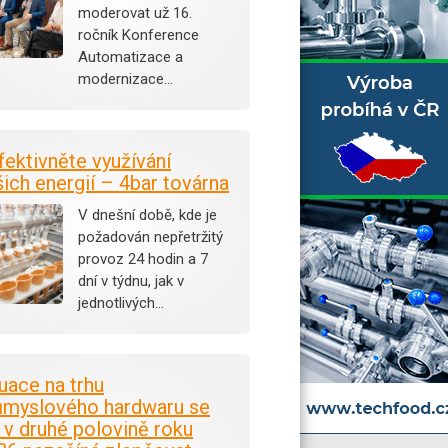
moderovat už 16.
ročník Konference
Automatizace a
modernizace…
fektivněte využívání
šich energií – 4bar továrna
V dnešní době, kde je
požadován nepřetržitý
provoz 24 hodin a 7
dní v týdnu, jak v
jednotlivých…
tuace na trhu
ůmyslového hardwaru se
i v druhé polovině roku