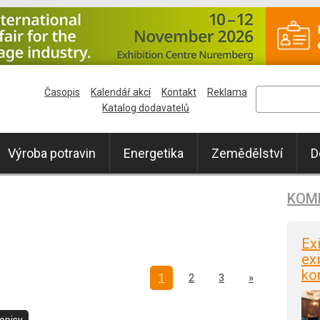
Časopis
Kalendář akcí
Kontakt
Reklama
Katalog dodavatelů
Výroba potravin
Energetika
Zemědělství
D
KOM
Ex
exi
ko
Další
1
2
3
»
opisy