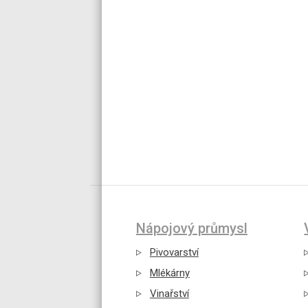
Nápojový průmysl
Pivovarství
Mlékárny
Vinařství