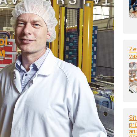
Ze
va
Si
pr
an