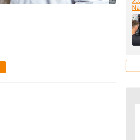
20
Na