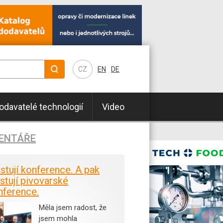
CZ
EN
DE
odavatelé technologií
Video
ENTÁŘE
istují konference. A pak
stují pivovarské
nference.
Měla jsem radost, že
jsem mohla