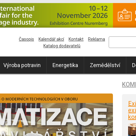
Časopis
Kalendář akcí
Kontakt
Reklama
Katalog dodavatelů
Výroba potravin
Energetika
Zemědělství
D
KOM
Ex
exi
ko