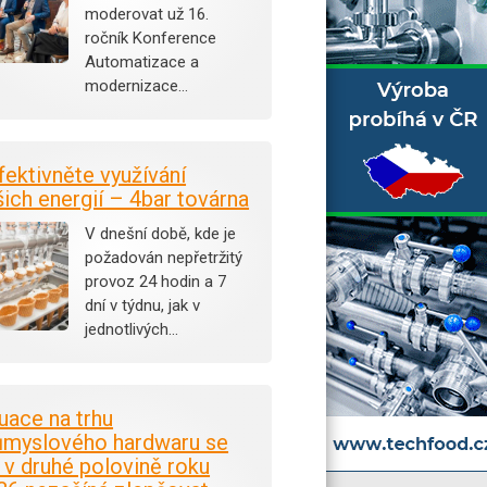
moderovat už 16.
ročník Konference
Automatizace a
modernizace…
fektivněte využívání
šich energií – 4bar továrna
V dnešní době, kde je
požadován nepřetržitý
provoz 24 hodin a 7
dní v týdnu, jak v
jednotlivých…
tuace na trhu
ůmyslového hardwaru se
i v druhé polovině roku