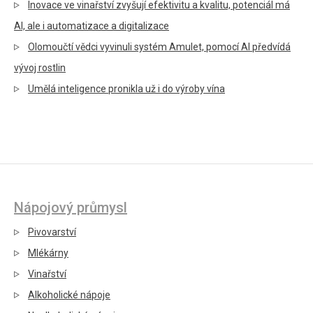
Inovace ve vinařství zvyšují efektivitu a kvalitu, potenciál má
AI, ale i automatizace a digitalizace
Olomoučtí vědci vyvinuli systém Amulet, pomocí AI předvídá
vývoj rostlin
Umělá inteligence pronikla už i do výroby vína
Nápojový průmysl
Pivovarství
Mlékárny
Vinařství
Alkoholické nápoje