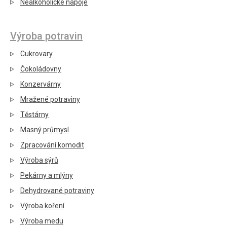
Nealkoholické nápoje
Výroba potravin
Cukrovary
Čokoládovny
Konzervárny
Mražené potraviny
Těstárny
Masný průmysl
Zpracování komodit
Výroba sýrů
Pekárny a mlýny
Dehydrované potraviny
Výroba koření
Výroba medu