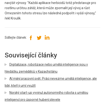
navýšit výnosy. "Každá aplikace herbicidů totiž představuje pro
rostlinu určitou zátěž, která může zpomalit její vývoj a růst.
Omezením tohoto stresu lze následně podpořit i vyšší výnosy,"
řekl Kroulík.
Sdílejte článek:
Související články
Digitalizace, robotizace nebo umělá inteligence jsou v
hledáčku zemědělců v Kazachstánu
AI mění pracovní svět. Práci nevezme umělá inteligence, ale
lidé, kteří ji umí využít
Norský start-up vyvinul autonomního robota s umělou
inteligencí pro úsporné hubení plevele