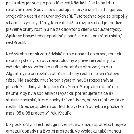
polí a stroj jedoucí po poli stále ještě řídí lidé. "Je to na trhu
relativně nové. Souvisí to s nástupem prvků umělé inteligence,
strojového učení a neuronových sítí. Tyto technologie se propojily
s kamerovými systémy, které dokážou rozpoznávat jednotlivé
plevelné druhy rostlin a na základě toho cíleně spouštět trysky.
Aplikace hnojiv tedy neprobíhá plošně, ale na konkrétní místa,"
řekl Kroulík.
Než výrobci mohli zemědělské stroje nasadit do praxe, museli
naučit systémy rozpoznávat plodiny a plevelné rostliny. To
vyžadovalo vytvoření rozsáhlé databáze obrazových dat.
Algoritmy se učí rozlišovat různé druhy rostlin i jejich růstové
fáze. "Na začátku musíte ten systém naučit rozpoznávat
plevelné rostliny. Je to jako s člověkem. Stroj sám o sobě nic
neumí. Aby byla spolehlivost vysoká, potřebujete tisíce až
statisíce snímků, které zachytí různé tvary, barvy i růstové fáze
rostlin. Dnes se spolehlivost těchto systémů pohybuje přibližně
mezi 95 a 98 procenty," řekl Kroulík.
Díky pokročilým technologiím zemědělci snižují spotřebu hnojiv a
omezují dopady na životní prostředí. Ve výsledku také mohou