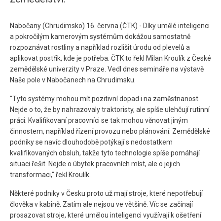
Nabočany (Chrudimsko) 16. června (ČTK) - Díky umělé inteligenci
a pokročilým kamerovým systémům dokážou samostatně
rozpoznávat rostliny a například rozlišit úrodu od plevelů a
aplikovat postřik, kde je potřeba. ČTK to řekl Milan Kroulík z České
zemědělské univerzity v Praze. Vedl dnes semináře na výstavě
Naše pole v Nabočanech na Chrudimsku.
"Tyto systémy mohou mít pozitivní dopad i na zaměstnanost.
Nejde o to, že by nahrazovaly traktoristy, ale spíše ulehčují rutinní
práci. Kvalifikovaní pracovníci se tak mohou věnovat jiným
činnostem, například řízení provozu nebo plánování. Zemědělské
podniky se navíc dlouhodobě potýkají s nedostatkem
kvalifikovaných obsluh, takže tyto technologie spíše pomáhají
situaci řešit. Nejde o úbytek pracovních míst, ale o jejich
transformaci," řekl Kroulík.
Některé podniky v Česku proto už mají stroje, které nepotřebují
člověka v kabině. Zatím ale nejsou ve většině. Víc se začínají
prosazovat stroje, které umělou inteligenci využívají k ošetření