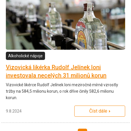
Alkoholické nápoje
Vizovická likérka Rudolf Jelínek loni
investovala necelých 31 milionů korun
Vizovické likérce Rudolf Jelínek loni meziročně mírně vzrostly
tržby na 584,5 milionu korun, o rok dříve činily 582,6 milionu
korun.
Číst dále
9.8.2024