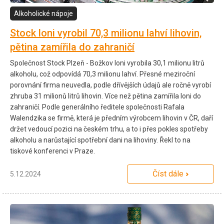
Alkoholické nápoje
Stock loni vyrobil 70,3 milionu lahví lihovin,
pětina zamířila do zahraničí
Společnost Stock Plzeň - Božkov loni vyrobila 30,1 milionu litrů
alkoholu, což odpovídá 70,3 milionu lahví. Přesné meziroční
porovnání firma neuvedla, podle dřívějších údajů ale ročně vyrobí
zhruba 31 milionů litrů lihovin. Více než pětina zamířila loni do
zahraničí. Podle generálního ředitele společnosti Rafala
Walendzika se firmě, která je předním výrobcem lihovin v ČR, daří
držet vedoucí pozici na českém trhu, a to i přes pokles spotřeby
alkoholu a narůstající spotřební dani na lihoviny. Řekl to na
tiskové konferenci v Praze.
Číst dále
5.12.2024