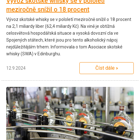
Vývoz skotské whisky se v pololetí
meziročně snížil o 18 procent
Vývoz skotské whisky se v pololetí meziročně snížil o 18 procent
na 2,1 miliardy liber (62,4 miliardy Kč). Na vině je obtížná
celosvětová hospodářská situace a vysoká dovozní cla ve
Spojených státech, které jsou pro tento alkoholický nápoj
nejdůležitějším trhem. Informovala o tom Asociace skotské
whisky (SWA) v Edinburghu.
Číst dále
12.9.2024