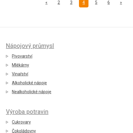
Předchozí
Další
«
2
3
4
5
6
»
Nápojový průmysl
Pivovarství
Mlékárny
Vinařství
Alkoholické nápoje
Nealkoholické nápoje
Výroba potravin
Cukrovary
Čokoládovny