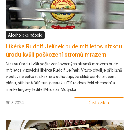
Alkoholické nápoje
Likérka Rudolf Jelínek bude mít letos nízkou
úrodu kvůli poškození stromů mrazem
Nízkou úrodu kvůli poškození ovocných stromů mrazem bude
mít letos vizovická likérka Rudolf Jelínek. V tuto chvíli je přibližně
v polovině celkové sklizně a odhaduje, že sklidí asi 40 procent
plánu, přibližně 300 tun švestek. ČTK to dnes řekl obchodní a
marketingový ředitel Miroslav Motyčka.
Číst dále
30.8.2024