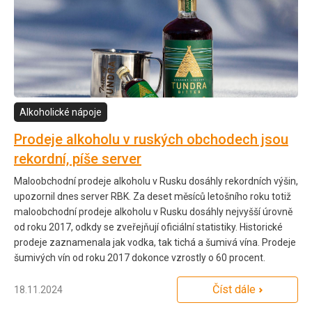
Alkoholické nápoje
Prodeje alkoholu v ruských obchodech jsou
rekordní, píše server
Maloobchodní prodeje alkoholu v Rusku dosáhly rekordních výšin,
upozornil dnes server RBK. Za deset měsíců letošního roku totiž
maloobchodní prodeje alkoholu v Rusku dosáhly nejvyšší úrovně
od roku 2017, odkdy se zveřejňují oficiální statistiky. Historické
prodeje zaznamenala jak vodka, tak tichá a šumivá vína. Prodeje
šumivých vín od roku 2017 dokonce vzrostly o 60 procent.
Číst dále
18.11.2024