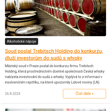
Alkoholické nápoje
Soud poslal Trebitsch Holding do konkurzu,
dluží investorům do sudů s whisky
Městský soud v Praze poslal do konkurzu firmu Trebitsch
Holding, která prostřednictvím dceřiné společnosti Česká whisky
nabízela investování do sudů s whisky. Vyplývá to z informací v
insolvenčním rejstříku, na které upozornily Lidové noviny (LN).
Číst dále
26.8.2024