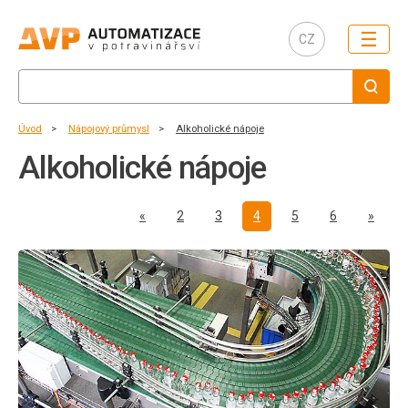
☰
CZ
Úvod
Nápojový průmysl
Alkoholické nápoje
Alkoholické nápoje
Předchozí
Další
«
2
3
4
5
6
»