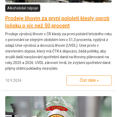
Alkoholické nápoje
Prodeje lihovin za první pololetí klesly oproti
loňsku o víc než 50 procent
Prodeje výrobců lihovin v ČR klesly za první pololetí letošního roku
v porovnání se stejným obdobím loni o 51,3 procenta, vyplývá z
údajů Unie výrobců a dovozců lihovin (UVDL). Unie proto v
otevřeném dopise, který má ČTK k dispozici, žádá politiky, aby
zrušili další navyšování spotřební daně na lihoviny plánované na
roky 2025 a 2026. UVDL zároveň tvrdí, že zvýšení spotřební daně
příjmy státní pokladny nezvýšilo.
Číst dále
10.9.2024