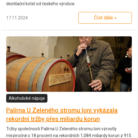
destilační kotel od českého výrobce.
Číst dále
17.11.2024
Alkoholické nápoje
Palírna U Zeleného stromu loni vykázala
rekordní tržby přes miliardu korun
Tržby společnosti Palírna U Zeleného stromu loni vzrostly
meziročně o 18 procent na rekordních 1,084 miliardy korun z 915