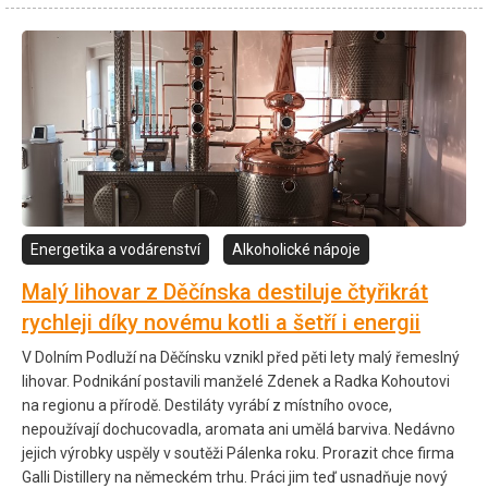
Energetika a vodárenství
Alkoholické nápoje
Malý lihovar z Děčínska destiluje čtyřikrát
rychleji díky novému kotli a šetří i energii
V Dolním Podluží na Děčínsku vznikl před pěti lety malý řemeslný
lihovar. Podnikání postavili manželé Zdenek a Radka Kohoutovi
na regionu a přírodě. Destiláty vyrábí z místního ovoce,
nepoužívají dochucovadla, aromata ani umělá barviva. Nedávno
jejich výrobky uspěly v soutěži Pálenka roku. Prorazit chce firma
Galli Distillery na německém trhu. Práci jim teď usnadňuje nový