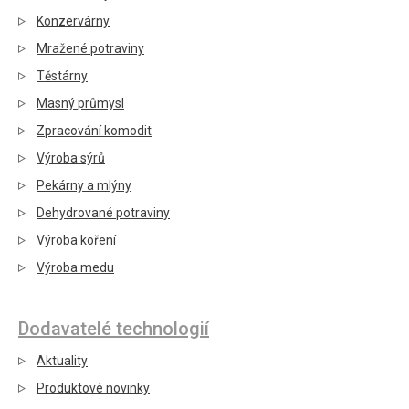
Konzervárny
Mražené potraviny
Těstárny
Masný průmysl
Zpracování komodit
Výroba sýrů
Pekárny a mlýny
Dehydrované potraviny
Výroba koření
Výroba medu
Dodavatelé technologií
Aktuality
Produktové novinky