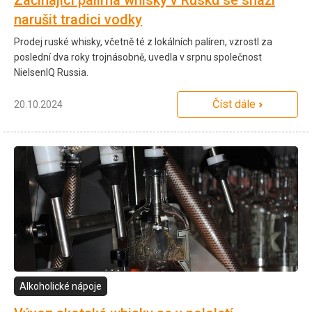
Začínající palírna whisky v Rusku se snaží
narušit tradici vodky
Prodej ruské whisky, včetně té z lokálních palíren, vzrostl za
poslední dva roky trojnásobně, uvedla v srpnu společnost
NielsenIQ Russia.
Číst dále
20.10.2024
Alkoholické nápoje