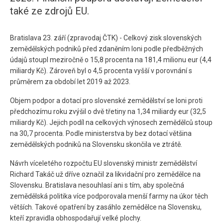
také ze zdrojů EU.
Bratislava 23. září (zpravodaj ČTK) - Celkový zisk slovenských
zemědělských podniků před zdaněním loni podle předběžných
údajů stoupl meziročně o 15,8 procenta na 181,4 milionu eur (4,4
miliardy Kč). Zároveň byl o 4,5 procenta vyšší v porovnání s
průměrem za období let 2019 až 2023.
Objem podpor a dotací pro slovenské zemědělství se loni proti
předchozímu roku zvýšil o dvě třetiny na 1,34 miliardy eur (32,5
miliardy Kč). Jejich podíl na celkových výnosech zemědělců stoup
na 30,7 procenta. Podle ministerstva by bez dotací většina
zemědělských podniků na Slovensku skončila ve ztrátě.
Návrh víceletého rozpočtu EU slovenský ministr zemědělství
Richard Takáč už dříve označil za likvidační pro zemědělce na
Slovensku. Bratislava nesouhlasí ani s tím, aby společná
zemědělská politika více podporovala menší farmy na úkor těch
větších. Takové opatření by zasáhlo zemědělce na Slovensku,
kteří zpravidla obhospodařují velké plochy.