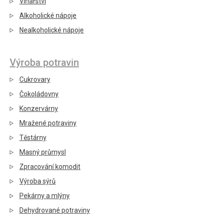
Vinařství
Alkoholické nápoje
Nealkoholické nápoje
Výroba potravin
Cukrovary
Čokoládovny
Konzervárny
Mražené potraviny
Těstárny
Masný průmysl
Zpracování komodit
Výroba sýrů
Pekárny a mlýny
Dehydrované potraviny