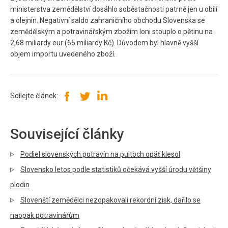
ministerstva zemědělství dosáhlo soběstačnosti patrně jen u obilí
a olejnin. Negativní saldo zahraničního obchodu Slovenska se
zemědělským a potravinářským zbožím loni stouplo o pětinu na
2,68 miliardy eur (65 miliardy Kč). Důvodem byl hlavně vyšší
objem importu uvedeného zboží.
Sdílejte článek:
Související články
Podiel slovenských potravín na pultoch opäť klesol
Slovensko letos podle statistiků očekává vyšší úrodu většiny
plodin
Slovenští zemědělci nezopakovali rekordní zisk, dařilo se
naopak potravinářům