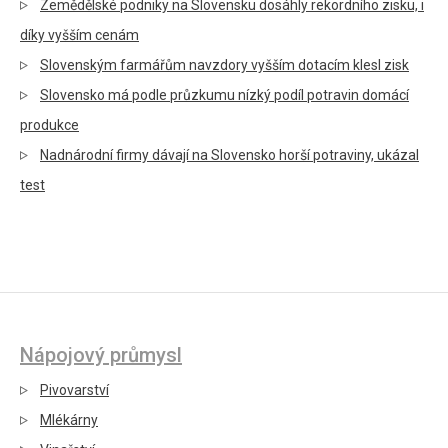
Zemědělské podniky na Slovensku dosáhly rekordního zisku, i
díky vyšším cenám
Slovenským farmářům navzdory vyšším dotacím klesl zisk
Slovensko má podle průzkumu nízký podíl potravin domácí
produkce
Nadnárodní firmy dávají na Slovensko horší potraviny, ukázal
test
Nápojový průmysl
Pivovarství
Mlékárny