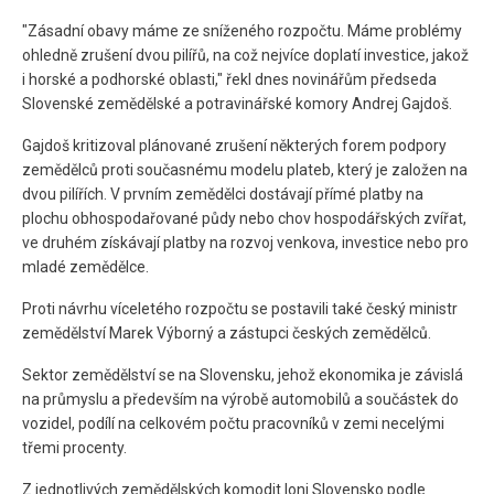
"Zásadní obavy máme ze sníženého rozpočtu. Máme problémy
ohledně zrušení dvou pilířů, na což nejvíce doplatí investice, jakož
i horské a podhorské oblasti," řekl dnes novinářům předseda
Slovenské zemědělské a potravinářské komory Andrej Gajdoš.
Gajdoš kritizoval plánované zrušení některých forem podpory
zemědělců proti současnému modelu plateb, který je založen na
dvou pilířích. V prvním zemědělci dostávají přímé platby na
plochu obhospodařované půdy nebo chov hospodářských zvířat,
ve druhém získávají platby na rozvoj venkova, investice nebo pro
mladé zemědělce.
Proti návrhu víceletého rozpočtu se postavili také český ministr
zemědělství Marek Výborný a zástupci českých zemědělců.
Sektor zemědělství se na Slovensku, jehož ekonomika je závislá
na průmyslu a především na výrobě automobilů a součástek do
vozidel, podílí na celkovém počtu pracovníků v zemi necelými
třemi procenty.
Z jednotlivých zemědělských komodit loni Slovensko podle