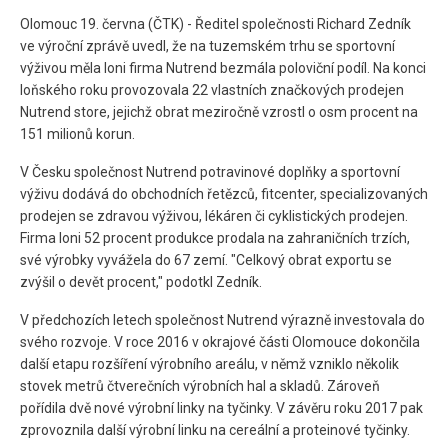
Olomouc 19. června (ČTK) - Ředitel společnosti Richard Zedník
ve výroční zprávě uvedl, že na tuzemském trhu se sportovní
výživou měla loni firma Nutrend bezmála poloviční podíl. Na konci
loňského roku provozovala 22 vlastních značkových prodejen
Nutrend store, jejichž obrat meziročně vzrostl o osm procent na
151 milionů korun.
V Česku společnost Nutrend potravinové doplňky a sportovní
výživu dodává do obchodních řetězců, fitcenter, specializovaných
prodejen se zdravou výživou, lékáren či cyklistických prodejen.
Firma loni 52 procent produkce prodala na zahraničních trzích,
své výrobky vyvážela do 67 zemí. "Celkový obrat exportu se
zvýšil o devět procent," podotkl Zedník.
V předchozích letech společnost Nutrend výrazně investovala do
svého rozvoje. V roce 2016 v okrajové části Olomouce dokončila
další etapu rozšíření výrobního areálu, v němž vzniklo několik
stovek metrů čtverečních výrobních hal a skladů. Zároveň
pořídila dvě nové výrobní linky na tyčinky. V závěru roku 2017 pak
zprovoznila další výrobní linku na cereální a proteinové tyčinky.