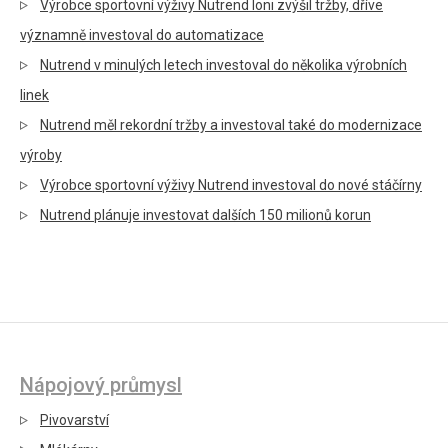
Výrobce sportovní výživy Nutrend loni zvýšil tržby, dříve
významně investoval do automatizace
Nutrend v minulých letech investoval do několika výrobních
linek
Nutrend měl rekordní tržby a investoval také do modernizace
výroby
Výrobce sportovní výživy Nutrend investoval do nové stáčírny
Nutrend plánuje investovat dalších 150 milionů korun
Nápojový průmysl
Pivovarství