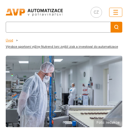
☰
CZ
Úvod
Výrobce sportovní výživy Nutrend loni zvýšil zisk a investoval do automatizace
Foto: redakce