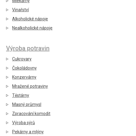
Mlékárny
Vinařství
Alkoholické nápoje
Nealkoholické nápoje
Výroba potravin
Cukrovary
Čokoládovny
Konzervárny
Mražené potraviny
Těstárny
Masný průmysl
Zpracování komodit
Výroba sýrů
Pekárny a mlýny