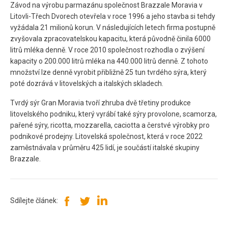
Závod na výrobu parmazánu společnost Brazzale Moravia v
Litovli-Třech Dvorech otevřela v roce 1996 a jeho stavba si tehdy
vyžádala 21 milionů korun. V následujících letech firma postupně
zvyšovala zpracovatelskou kapacitu, která původně činila 6000
litrů mléka denně. V roce 2010 společnost rozhodla o zvýšení
kapacity o 200.000 litrů mléka na 440.000 litrů denně. Z tohoto
množství lze denně vyrobit přibližně 25 tun tvrdého sýra, který
poté dozrává v litovelských a italských skladech.
Tvrdý sýr Gran Moravia tvoří zhruba dvě třetiny produkce
litovelského podniku, který vyrábí také sýry provolone, scamorza,
pařené sýry, ricotta, mozzarella, caciotta a čerstvé výrobky pro
podnikové prodejny. Litovelská společnost, která v roce 2022
zaměstnávala v průměru 425 lidí, je součástí italské skupiny
Brazzale.
Sdílejte článek: