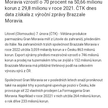
Moravia vzrostl o 70 procent na 50,66 milionu
korun z 29,8 milionu v roce 2021. ČTK dnes
data získala z výroční zprávy Brazzale
Moravia.
Litovel (Olomoucko) 7. února (ČTK) - Většina produkce
parmazánu Gran Moravia míří z Litovle do zahraničí, především
do Itálie. Na zahraničních trzích společnost Brazzale Moravia v
roce 2022 utržila 3,059 miliardy korun a v Česku 863 milionů
korun. Export sýrárny předloni meziročně vzrostl o 746 milionů
korun a prodej na tuzemském trhu se zvýšil o 152 milionů korun.
Brazzale Moravia má přibližně třetinový podíl na celkovém
vývozu sýrů z ČR.
Společnost Gran Moravia se v posledních letech snaží proniknout
také na asijské trhy a postupně upevňuje pozici v Česku, kde
provozuje síť 22 vlastních prodejen La Formaggeria Gran
Moravia. Například v roce 20221 v nich utržila 264 milionů korun,
o rok dříve 233 milionů korun.