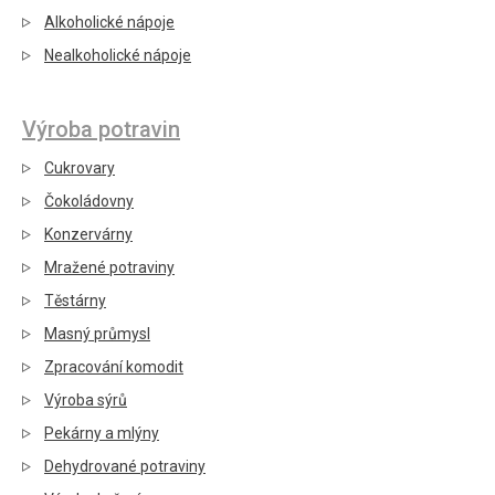
Alkoholické nápoje
Nealkoholické nápoje
Výroba potravin
Cukrovary
Čokoládovny
Konzervárny
Mražené potraviny
Těstárny
Masný průmysl
Zpracování komodit
Výroba sýrů
Pekárny a mlýny
Dehydrované potraviny