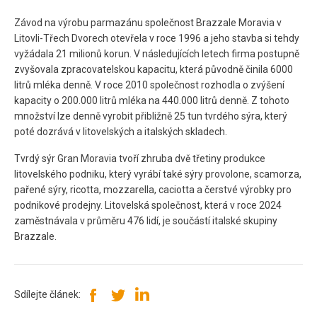
Závod na výrobu parmazánu společnost Brazzale Moravia v
Litovli-Třech Dvorech otevřela v roce 1996 a jeho stavba si tehdy
vyžádala 21 milionů korun. V následujících letech firma postupně
zvyšovala zpracovatelskou kapacitu, která původně činila 6000
litrů mléka denně. V roce 2010 společnost rozhodla o zvýšení
kapacity o 200.000 litrů mléka na 440.000 litrů denně. Z tohoto
množství lze denně vyrobit přibližně 25 tun tvrdého sýra, který
poté dozrává v litovelských a italských skladech.
Tvrdý sýr Gran Moravia tvoří zhruba dvě třetiny produkce
litovelského podniku, který vyrábí také sýry provolone, scamorza,
pařené sýry, ricotta, mozzarella, caciotta a čerstvé výrobky pro
podnikové prodejny. Litovelská společnost, která v roce 2024
zaměstnávala v průměru 476 lidí, je součástí italské skupiny
Brazzale.
Sdílejte článek: