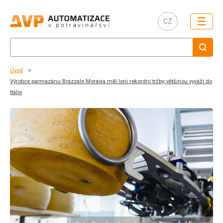
☰
CZ
Úvod
Výrobce parmazánu Brazzale Moravia měl loni rekordní tržby, většinou vyváží do
Itálie