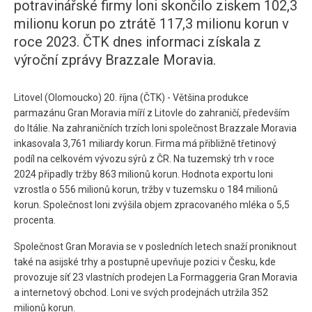
potravinářské firmy loni skončilo ziskem 102,3
milionu korun po ztrátě 117,3 milionu korun v
roce 2023. ČTK dnes informaci získala z
výroční zprávy Brazzale Moravia.
Litovel (Olomoucko) 20. října (ČTK) - Většina produkce
parmazánu Gran Moravia míří z Litovle do zahraničí, především
do Itálie. Na zahraničních trzích loni společnost Brazzale Moravia
inkasovala 3,761 miliardy korun. Firma má přibližně třetinový
podíl na celkovém vývozu sýrů z ČR. Na tuzemský trh v roce
2024 připadly tržby 863 milionů korun. Hodnota exportu loni
vzrostla o 556 milionů korun, tržby v tuzemsku o 184 milionů
korun. Společnost loni zvýšila objem zpracovaného mléka o 5,5
procenta.
Společnost Gran Moravia se v posledních letech snaží proniknout
také na asijské trhy a postupně upevňuje pozici v Česku, kde
provozuje síť 23 vlastních prodejen La Formaggeria Gran Moravia
a internetový obchod. Loni ve svých prodejnách utržila 352
milionů korun.