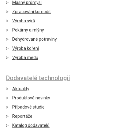
Masný průmysl
Zpracování komodit
Výroba sýrů
Pekárny a mlýny
Dehydrované potraviny
Výroba koření
Výroba medu
Dodavatelé technologií
Aktuality
Produktové novinky
Případové studie
Reportáže
Katalog dodavatelů