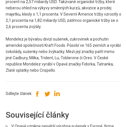
procent na 2,57 miliardy USD. Takzvané organické tržby, které
neberou ohled na výkyvy směnných kurzů, akvizice a prodej
majetku, klesly o 1,1 procenta. V Severní Americe tržby vzrostly o
2,1 procenta na 1,82 miliardy USD, zatímco organické tržby se o
2,6 procenta zvýšily.
Mondelez je bývalou divizí sušenek, cukrovinek a pochutin
americké společnosti Kraft Foods. Působí ve 165 zemích a vyrábí
čokolády, sušenky nebo žvýkačky. Mezi její značky patří mimo
jiné Cadbury, Milka, Trident, Lu, Toblerone či Oreo. V České
republice Mondelez vyrábí v Opavě značky Fidorka, Tatranka,
Zlaté oplatky nebo Crispello.
Sdílejte článek:
Související články
V Opavě vznikne největší výrobna sušenek v Evropě, firma