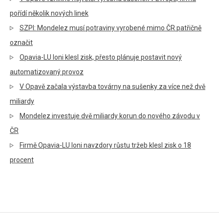
pořídí několik nových linek
SZPI: Mondelez musí potraviny vyrobené mimo ČR patřičně
označit
Opavia-LU loni klesl zisk, přesto plánuje postavit nový
automatizovaný provoz
V Opavě začala výstavba továrny na sušenky za více než dvě
miliardy
Mondelez investuje dvě miliardy korun do nového závodu v
ČR
Firmě Opavia-LU loni navzdory růstu tržeb klesl zisk o 18
procent