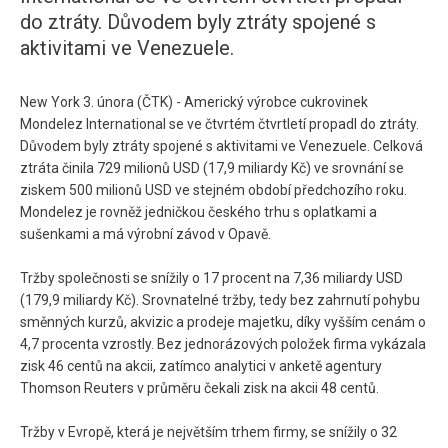
do ztráty. Důvodem byly ztráty spojené s
aktivitami ve Venezuele.
New York 3. února (ČTK) - Americký výrobce cukrovinek
Mondelez International se ve čtvrtém čtvrtletí propadl do ztráty.
Důvodem byly ztráty spojené s aktivitami ve Venezuele. Celková
ztráta činila 729 milionů USD (17,9 miliardy Kč) ve srovnání se
ziskem 500 milionů USD ve stejném období předchozího roku.
Mondelez je rovněž jedničkou českého trhu s oplatkami a
sušenkami a má výrobní závod v Opavě.
Tržby společnosti se snížily o 17 procent na 7,36 miliardy USD
(179,9 miliardy Kč). Srovnatelné tržby, tedy bez zahrnutí pohybu
směnných kurzů, akvizic a prodeje majetku, díky vyšším cenám o
4,7 procenta vzrostly. Bez jednorázových položek firma vykázala
zisk 46 centů na akcii, zatímco analytici v anketě agentury
Thomson Reuters v průměru čekali zisk na akcii 48 centů.
Tržby v Evropě, která je největším trhem firmy, se snížily o 32