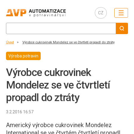
☰
CZ
Úvod
Výrobce cukrovinek Mondelez se ve čtvrtletí propadl do ztráty
Výroba potravin
Výrobce cukrovinek
Mondelez se ve čtvrtletí
propadl do ztráty
3.2.2016 16:57
Americký výrobce cukrovinek Mondelez
International se ve čtvrtém čtvrtletí propadl