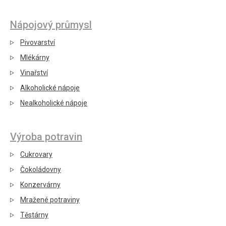
Nápojový průmysl
Pivovarství
Mlékárny
Vinařství
Alkoholické nápoje
Nealkoholické nápoje
Výroba potravin
Cukrovary
Čokoládovny
Konzervárny
Mražené potraviny
Těstárny