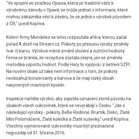
"Ve spojení se značkou Opavia, která se tradičně váže k
výrobnímu závodu v Opavě, se může jednat o informace, které
mohou zákazníka vést k závěru, že se jedná o výrobek původem
z ČR," uvedl Kopřiva.
Kolem firmy Mondelez se letos rozpoutala aféra, kterou začal
pořad A dost! na Stream.cz. Piškoty po přesunu výroby změnily
tvar či barvu. Výrobce mírně změnil složení a nutriční hodnoty.
Firma se bránila, že receptura zůstala stejná, jen se změnila
metodika výpočtu hodnot. Podle Hory to vyplývá i z šetření SZPI.
Na novém obale už také není informace o tom, že piškoty
neobsahují konzervanty a barviva a že mají nízký obsah
nasycených mastných kyselin.
Inspekce nařídila výrobci, aby zajistila označení země původu na
obalech všech cukrovinek, které se nevyrábějí v Česku. "Jde o
následující výrobky - piškoty, BeBe Rodinné, Brumík, Disko, Zlaté
Mini Polomáčené, Zlaté kolečka a Zlaté sušenky," uvedl Kopřiva.
Všechny vyjmenované cukrovinky musí být přeznačené
nejpozději od 31. března 2016.