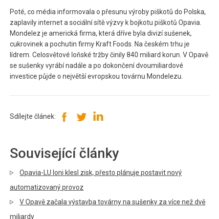
Poté, co média informovala o přesunu výroby piškotů do Polska,
zaplavily internet a sociální sítě výzvy k bojkotu piškotů Opavia.
Mondelez je americká firma, která dříve byla divizí sušenek,
cukrovinek a pochutin firmy Kraft Foods. Na českém trhu je
lídrem. Celosvětové loňské tržby činily 840 miliard korun. V Opavě
se sušenky vyrábí nadále a po dokončení dvoumiliardové
investice půjde o největší evropskou továrnu Mondelezu.
Sdílejte článek:
Související články
Opavia-LU loni klesl zisk, přesto plánuje postavit nový
automatizovaný provoz
V Opavě začala výstavba továrny na sušenky za více než dvě
miliardy