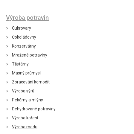
Výroba potravin
Cukrovary
Čokoládovny
Konzervárny
Mražené potraviny
Těstárny
Masný průmysl
Zpracování komodit
Výroba sýrů
Pekárny a mlýny
Dehydrované potraviny
Výroba koření
Výroba medu