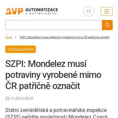
☰
CZ
Úvod
SZPI: Mondelez musí potraviny vyrobené mimo ČR patřičně označit
Výroba potravin
SZPI: Mondelez musí
potraviny vyrobené mimo
ČR patřičně označit
25.11.2015 09:21
Státní zemědělská a potravinářská inspekce
(SZPI) nařídila společnosti Mondelez Czech