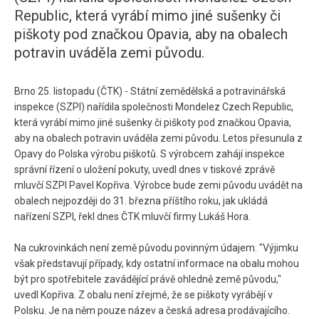
Republic, která vyrábí mimo jiné sušenky či
piškoty pod značkou Opavia, aby na obalech
potravin uváděla zemi původu.
Brno 25. listopadu (ČTK) - Státní zemědělská a potravinářská
inspekce (SZPI) nařídila společnosti Mondelez Czech Republic,
která vyrábí mimo jiné sušenky či piškoty pod značkou Opavia,
aby na obalech potravin uváděla zemi původu. Letos přesunula z
Opavy do Polska výrobu piškotů. S výrobcem zahájí inspekce
správní řízení o uložení pokuty, uvedl dnes v tiskové zprávě
mluvčí SZPI Pavel Kopřiva. Výrobce bude zemi původu uvádět na
obalech nejpozději do 31. března příštího roku, jak ukládá
nařízení SZPI, řekl dnes ČTK mluvčí firmy Lukáš Hora.
Na cukrovinkách není země původu povinným údajem. "Výjimku
však představují případy, kdy ostatní informace na obalu mohou
být pro spotřebitele zavádějící právě ohledně země původu,"
uvedl Kopřiva. Z obalu není zřejmé, že se piškoty vyrábějí v
Polsku. Je na něm pouze název a česká adresa prodávajícího.