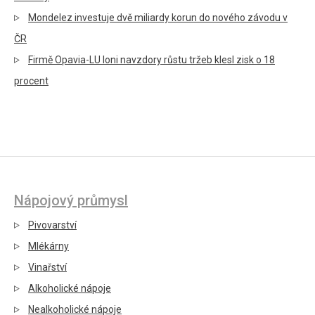
Mondelez investuje dvě miliardy korun do nového závodu v
ČR
Firmě Opavia-LU loni navzdory růstu tržeb klesl zisk o 18
procent
Nápojový průmysl
Pivovarství
Mlékárny
Vinařství
Alkoholické nápoje
Nealkoholické nápoje