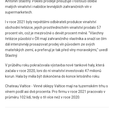
Antonín Šťastný. Pokles prodeje přisuzuje i rostoucí oblibě
malých vinařství i nabídce levnějších zahraničních vín v
supermarketech.
I v roce 2021 byly největšími odběrateli produkce vinařství
obchodní řetězce, jejich prostřednictvím vinařství prodalo 57
procent vín, což je meziročně o devět procent méně. "Všechny
řetězce působící v ČR mají zahraničního vlastníka a snaží se čím
dál intenzivněji prosazovat prodej vín původem ze svých
mateřských zemí, a preferují je tak před víny moravskými," uvedl
Šťastný.
V průběhu roku pokračovala výstavba nové tankové haly, která
začala v roce 2020, loni do ní vinařství investovalo 47 milionů
korun. Hala by měla být dokončena do konce letošního roku.
Chateau Valtice - Vinné sklepy Valtice mají na tuzemském trhu s
vínem podíl asi dvě procenta. Pro firmu v roce 2021 pracovalo v
průměru 102 lidí, tedy o tři více než v roce 2020.