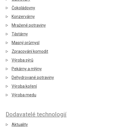
Čokoládovny
Konzervárny
Mražené potraviny
Těstárny
Masný průmysl
Zpracování komodit
Výroba sýrů
Pekárny a mlýny
Dehydrované potraviny
Výroba koření
Výroba medu
Dodavatelé technologií
Aktuality