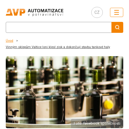
☰
CZ
Úvod
Vinným sklepům Valtice loni klesl zisk a dokončují stavbu tankové haly
Foto: facebook společnosti