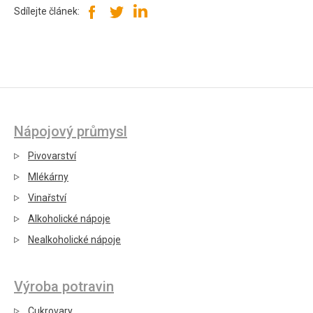
Sdílejte článek:
Nápojový průmysl
Pivovarství
Mlékárny
Vinařství
Alkoholické nápoje
Nealkoholické nápoje
Výroba potravin
Cukrovary