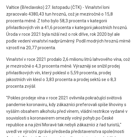
Valtice (Břeclavsko) 27. listopadu (ČTK) - Vinařství loni
zpracovalo 4380,43 tun hroznů, což je meziročně o 15,8
procenta méně. Z toho bylo 58,3 procenta v kategorii
přívlastkových vín a 41,6 procenta v kategorii jakostních hroznů.
Úroda v roce 2021 byla nižší než o rok dříve, rok 2020 byl ale
podle vedení vinařství nadprůměrný. Podíl modrých hroznů mírně
vzrostl na 20,77 procenta.
Vinařství v roce 2021 prodalo 2,6 milionu litrů lahvového vína, což
je meziročně o 4,3 procenta méně. Výrazněji se snížil prodej
přívlastkových vín, který poklesl o 5,59 procenta, prodej
jakostních vín klesl o 3,83 procenta a prodej sektů se o 8,3
procenta zvýšil.
"Pokles prodeje vína v roce 2021 ovlivnila pokračující světová
pandemie koronaviru, kdy zákazníci preferovali spíše lihoviny s
vyšším obsahem alkoholu před vínem, vládní restrikce vydané v
souvislosti s koronavirem omezily volný pohyb po České
republice a na jižní Moravě tak nebyli zákazníci z řad turistů,"
uvedl ve výroční zprávě předseda představenstva společnosti