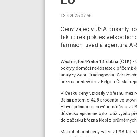
13.4.2025 07:56
Ceny vajec v USA dosáhly no
tak i přes pokles velkoobcho
farmách, uvedla agentura AP
Washington/Praha 13. dubna (ČTK) - US
pokryly domácí nedostatek, přičemž d
analýzy webu Tradingpedia. Zdražování
březnu především v Belgii a České rep
V Česku ceny vzrostly v březnu mezir
Belgii potom o 42,8 procenta ve srovn
Hlavní příčinou cenového nárůstu v US
důsledku epidemie bylo totiž vybito př
do začátku března klesl z průměrných 
Maloobchodní ceny vajec v USA tak v 