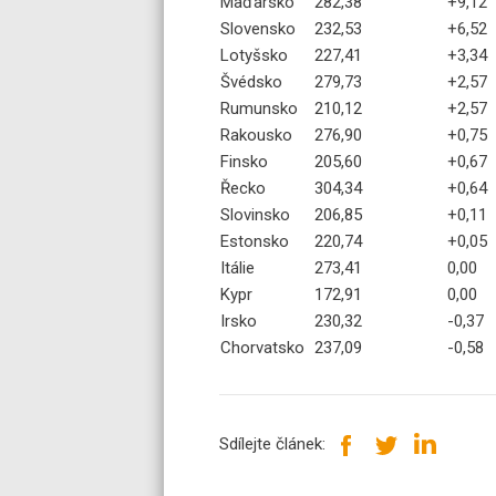
Maďarsko
282,38
+9,12
Slovensko
232,53
+6,52
Lotyšsko
227,41
+3,34
Švédsko
279,73
+2,57
Rumunsko
210,12
+2,57
Rakousko
276,90
+0,75
Finsko
205,60
+0,67
Řecko
304,34
+0,64
Slovinsko
206,85
+0,11
Estonsko
220,74
+0,05
Itálie
273,41
0,00
Kypr
172,91
0,00
Irsko
230,32
-0,37
Chorvatsko
237,09
-0,58
Sdílejte článek: