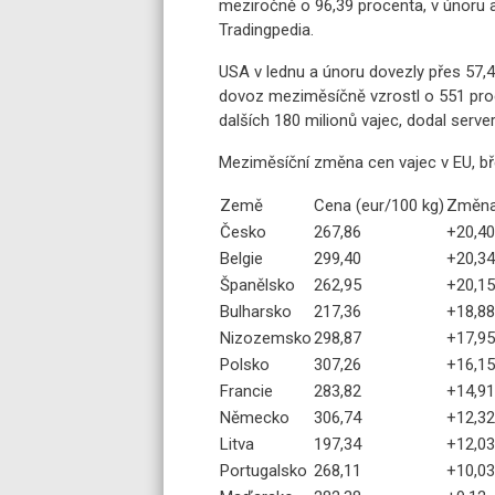
meziročně o 96,39 procenta, v únoru a
Tradingpedia.
USA v lednu a únoru dovezly přes 57,4
dovoz meziměsíčně vzrostl o 551 pro
dalších 180 milionů vajec, dodal server
Meziměsíční změna cen vajec v EU, b
Země
Cena (eur/100 kg)
Změna
Česko
267,86
+20,40
Belgie
299,40
+20,34
Španělsko
262,95
+20,15
Bulharsko
217,36
+18,88
Nizozemsko
298,87
+17,95
Polsko
307,26
+16,15
Francie
283,82
+14,91
Německo
306,74
+12,32
Litva
197,34
+12,03
Portugalsko
268,11
+10,03