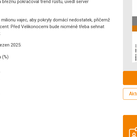
 březnu pokračoval trend růstu, uvedl server
 milionu vajec, aby pokryly domácí nedostatek, přičemž
cent. Před Velikonocemi bude nicméně třeba sehnat
.
řezen 2025:
 (%)
Akt