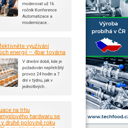
moderovat už 16.
ročník Konference
Automatizace a
modernizace…
fektivněte využívání
šich energií – 4bar továrna
V dnešní době, kde je
požadován nepřetržitý
provoz 24 hodin a 7
dní v týdnu, jak v
jednotlivých…
tuace na trhu
ůmyslového hardwaru se
i v druhé polovině roku