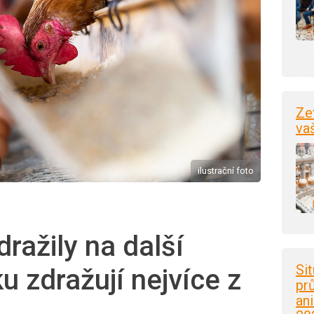
Ze
va
ilustrační foto
ražily na další
Si
u zdražují nejvíce z
pr
an