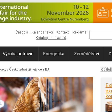
Časopis
Kalendář akcí
Kontakt
Reklama
Katalog dodavatelů
Výroba potravin
Energetika
Zemědělství
D
KOM
kord, v Česku zdražují nejvíce z EU
Ex
exi
ko