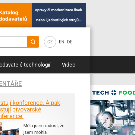
CZ
EN
DE
odavatelé technologií
Video
ENTÁŘE
istují konference. A pak
stují pivovarské
nference.
Měla jsem radost, že
jsem mohla