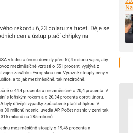
20
Na
vého rekordu 6,23 dolaru za tucet. Děje se
dních cen a ústup ptačí chřipky na
.
A v lednu a únoru dovezly přes 57,4 milionu vajec, aby
ovoz meziměsíčně vzrostl o 551 procent, vyplývá z
 vajec zasáhlo i Evropskou unii. Výrazně stouply ceny v
ublice, a to jak meziměsíčně, tak meziročně.
očně o 44,4 procenta a meziměsíčně o 20,4 procenta. V
ání s loňským rokem a o 20,34 procenta oproti únoru.
A byly dřívější výpadky způsobené ptačí chřipkou. V
es 30 milionů nosnic, uvedla AP. Počet nosnic v zemi tak
315 milionů na 285 milionů.
lednu meziměsíčně stouply o 19,46 procenta a