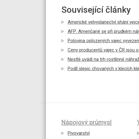
Související články
Americké velvyslanectví shání vejce
AFP: Američané se při prudkém nárů
Polovina oplozených vajec vyvezen
Ceny producentů vajec v ČR jsou o 
Nestlé uvádí na trh rostlinné náhra
Podíl slepic chovaných v klecích kles
Nápojový průmysl
Pivovarství