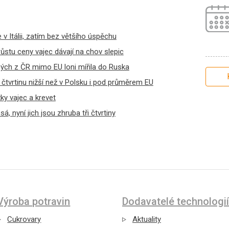
 v Itálii, zatím bez většího úspěchu
stu ceny vajec dávají na chov slepic
ých z ČR mimo EU loni mířila do Ruska
čtvrtinu nižší než v Polsku i pod průměrem EU
žky vajec a krevet
á, nyní jich jsou zhruba tři čtvrtiny
Výroba potravin
Dodavatelé technologií
Cukrovary
Aktuality