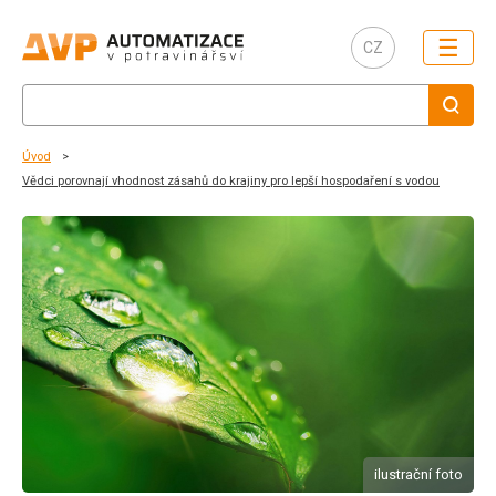
☰
CZ
Úvod
Vědci porovnají vhodnost zásahů do krajiny pro lepší hospodaření s vodou
ilustrační foto