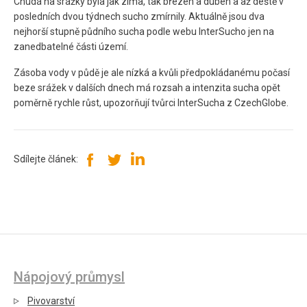
Chudá na srážky byla jak zima, tak březen a duben a až deště v
posledních dvou týdnech sucho zmírnily. Aktuálně jsou dva
nejhorší stupně půdního sucha podle webu InterSucho jen na
zanedbatelné části území.
Zásoba vody v půdě je ale nízká a kvůli předpokládanému počasí
beze srážek v dalších dnech má rozsah a intenzita sucha opět
poměrně rychle růst, upozorňují tvůrci InterSucha z CzechGlobe.
Sdílejte článek:
Nápojový průmysl
Pivovarství