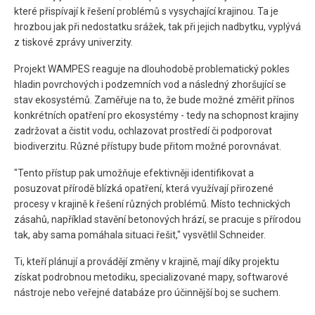
které přispívají k řešení problémů s vysychající krajinou. Ta je
hrozbou jak při nedostatku srážek, tak při jejich nadbytku, vyplývá
z tiskové zprávy univerzity.
Projekt WAMPES reaguje na dlouhodobě problematický pokles
hladin povrchových i podzemních vod a následný zhoršující se
stav ekosystémů. Zaměřuje na to, že bude možné změřit přínos
konkrétních opatření pro ekosystémy - tedy na schopnost krajiny
zadržovat a čistit vodu, ochlazovat prostředí či podporovat
biodiverzitu. Různé přístupy bude přitom možné porovnávat.
"Tento přístup pak umožňuje efektivněji identifikovat a
posuzovat přírodě blízká opatření, která využívají přirozené
procesy v krajině k řešení různých problémů. Místo technických
zásahů, například stavění betonových hrází, se pracuje s přírodou
tak, aby sama pomáhala situaci řešit," vysvětlil Schneider.
Ti, kteří plánují a provádějí změny v krajině, mají díky projektu
získat podrobnou metodiku, specializované mapy, softwarové
nástroje nebo veřejné databáze pro účinnější boj se suchem.