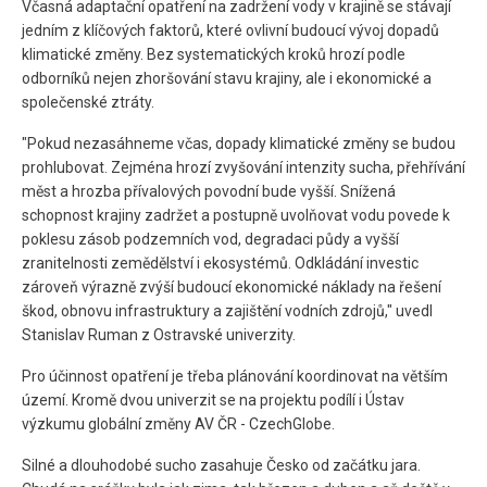
Včasná adaptační opatření na zadržení vody v krajině se stávají
jedním z klíčových faktorů, které ovlivní budoucí vývoj dopadů
klimatické změny. Bez systematických kroků hrozí podle
odborníků nejen zhoršování stavu krajiny, ale i ekonomické a
společenské ztráty.
"Pokud nezasáhneme včas, dopady klimatické změny se budou
prohlubovat. Zejména hrozí zvyšování intenzity sucha, přehřívání
měst a hrozba přívalových povodní bude vyšší. Snížená
schopnost krajiny zadržet a postupně uvolňovat vodu povede k
poklesu zásob podzemních vod, degradaci půdy a vyšší
zranitelnosti zemědělství i ekosystémů. Odkládání investic
zároveň výrazně zvýší budoucí ekonomické náklady na řešení
škod, obnovu infrastruktury a zajištění vodních zdrojů," uvedl
Stanislav Ruman z Ostravské univerzity.
Pro účinnost opatření je třeba plánování koordinovat na větším
území. Kromě dvou univerzit se na projektu podílí i Ústav
výzkumu globální změny AV ČR - CzechGlobe.
Silné a dlouhodobé sucho zasahuje Česko od začátku jara.