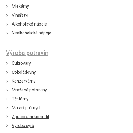
Mlékárny
Vinařství
Alkoholické nápoje
Nealkoholické nápoje
Výroba potravin
Cukrovary
Čokoládovny
Konzervárny
Mražené potraviny
Těstárny
Masný průmysl
Zpracování komodit
Výroba sýrů