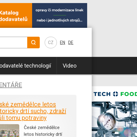
CZ
EN
DE
odavatelé technologií
Video
ENTÁŘE
ské zemědělce letos
toricky drtí sucho, zdraží
ůli tomu potraviny
České zemědělce
letos historicky drtí