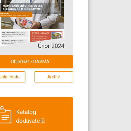
Únor 2024
Objednat ZDARMA
uální číslo
Archiv
Katalog
dodavatelů