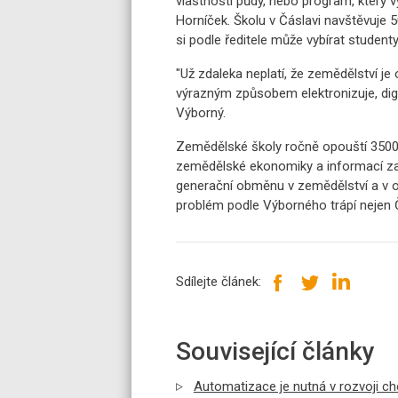
vlastnosti půdy, nebo program, který vy
Horníček. Školu v Čáslavi navštěvuje 5
si podle ředitele může vybírat student
"Už zdaleka neplatí, že zemědělství je o
výrazným způsobem elektronizuje, digit
Výborný.
Zemědělské školy ročně opouští 3500
zemědělské ekonomiky a informací zam
generační obměnu v zemědělství a v o
problém podle Výborného trápí nejen Č
Sdílejte článek:
Související články
Automatizace je nutná v rozvoji ch