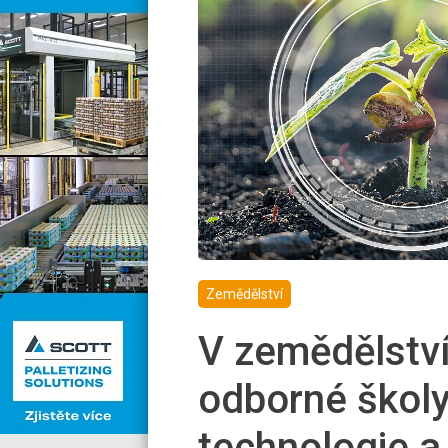
Zemědělství
V zemědělství 
odborné školy 
technologie a 