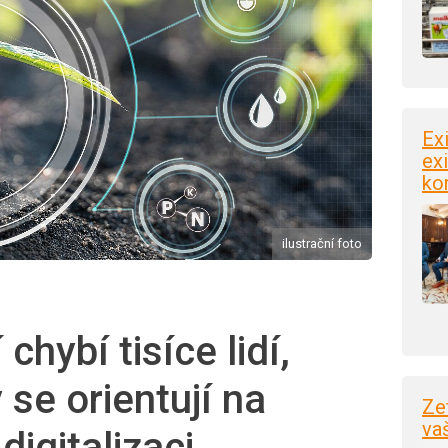
Ex
exi
ko
ilustrační foto
chybí tisíce lidí,
se orientují na
Ze
va
digitalizaci