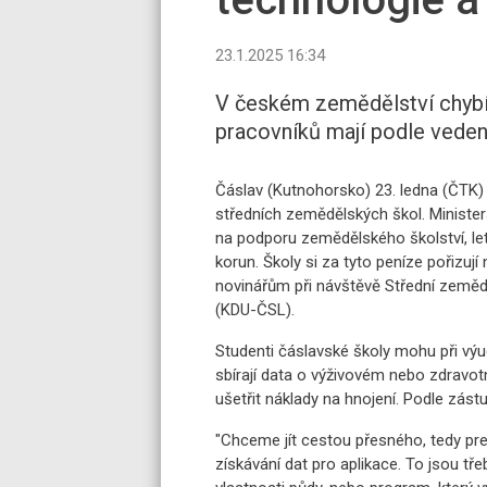
23.1.2025 16:34
V českém zemědělství chybí 
pracovníků mají podle veden
Čáslav (Kutnohorsko) 23. ledna (ČTK) 
středních zemědělských škol. Ministe
na podporu zemědělského školství, let
korun. Školy si za tyto peníze pořizují
novinářům při návštěvě Střední zeměd
(KDU-ČSL).
Studenti čáslavské školy mohu při výu
sbírají data o výživovém nebo zdravo
ušetřit náklady na hnojení. Podle zást
"Chceme jít cestou přesného, tedy pre
získávání dat pro aplikace. To jsou tře