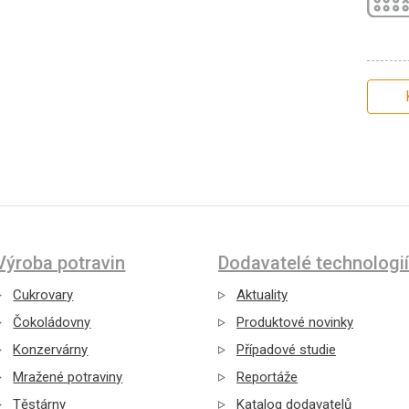
Výroba potravin
Dodavatelé technologií
Cukrovary
Aktuality
Čokoládovny
Produktové novinky
Konzervárny
Případové studie
Mražené potraviny
Reportáže
Těstárny
Katalog dodavatelů