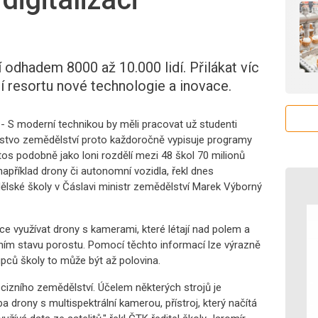
odhadem 8000 až 10.000 lidí. Přilákat víc
í resortu nové technologie a inovace.
- S moderní technikou by měli pracovat už studenti
rstvo zemědělství proto každoročně vypisuje programy
os podobně jako loni rozdělí mezi 48 škol 70 milionů
 například drony či autonomní vozidla, řekl dnes
ělské školy v Čáslavi ministr zemědělství Marek Výborný
ce využívat drony s kamerami, které létají nad polem a
tním stavu porostu. Pomocí těchto informací lze výrazně
upců školy to může být až polovina.
cizního zemědělství. Účelem některých strojů je
ba drony s multispektrální kamerou, přístroj, který načítá