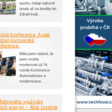
sucho, čekají nejhorší
úrodu až za desítky let.
Zdraží kvůli…
istují konference. A pak
stují pivovarské
nference.
Měla jsem radost, že
jsem mohla
moderovat už 16.
ročník Konference
Automatizace a
modernizace…
fektivněte využívání
šich energií – 4bar továrna