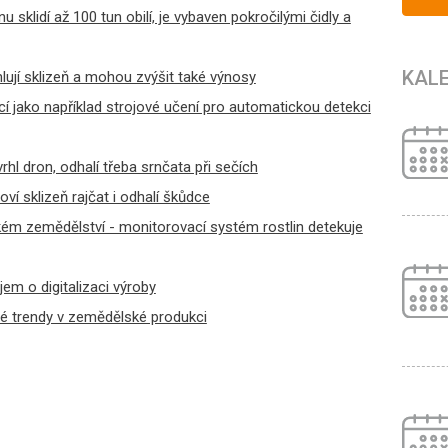
u sklidí až 100 tun obilí, je vybaven pokročilými čidly a
KAL
lují sklizeň a mohou zvýšit také výnosy
cí jako například strojové učení pro automatickou detekci
hl dron, odhalí třeba srnčata při sečích
ví sklizeň rajčat i odhalí škůdce
eském zemědělství - monitorovací systém rostlin detekuje
em o digitalizaci výroby
vé trendy v zemědělské produkci