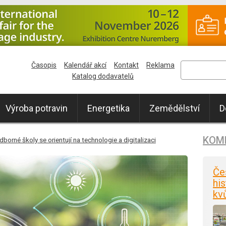
Časopis
Kalendář akcí
Kontakt
Reklama
Katalog dodavatelů
Výroba potravin
Energetika
Zemědělství
D
KOM
odborné školy se orientují na technologie a digitalizaci
Če
his
kv