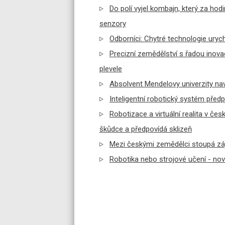
Do polí vyjel kombajn, který za hodin
senzory
Odborníci: Chytré technologie urych
Precizní zemědělství s řadou inova
plevele
Absolvent Mendelovy univerzity navr
Inteligentní robotický systém předpo
Robotizace a virtuální realita v č
škůdce a předpovídá sklizeň
Mezi českými zemědělci stoupá záj
Robotika nebo strojové učení - no