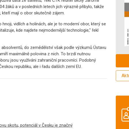
užívá data ze satelitů," řekl ČTK ředitel školy Jaromír
04 žáků a v posledních letech jich výrazně přibylo, takže
y, kteří mají o obor skutečně zájem.
 hnoji, vidlích a holinách, ale je to moderní obor, který se
alizuje, kde najdete nejmodernější technologie," řekl
 absolventů, do zemědělství však podle výzkumů Ústavu
íří maximálně polovina z nich. To brzdí nutnou
boru jsou využíváni zahraniční pracovníci. Podobný
eskou republiku, ale i řadu dalších zemí EU.
Akt
ovu skotu, potenciál v Česku je značný