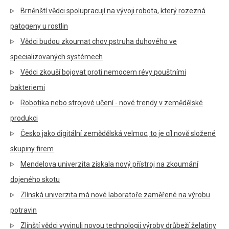
Brněnští vědci spolupracují na vývoji robota, který rozezná
patogeny u rostlin
Vědci budou zkoumat chov pstruha duhového ve
specializovaných systémech
Vědci zkouší bojovat proti nemocem révy pouštními
bakteriemi
Robotika nebo strojové učení - nové trendy v zemědělské
produkci
Česko jako digitální zemědělská velmoc, to je cíl nově složené
skupiny firem
Mendelova univerzita získala nový přístroj na zkoumání
dojeného skotu
Zlínská univerzita má nové laboratoře zaměřené na výrobu
potravin
Zlínští vědci vyvinuli novou technologii výroby drůbeží želatiny