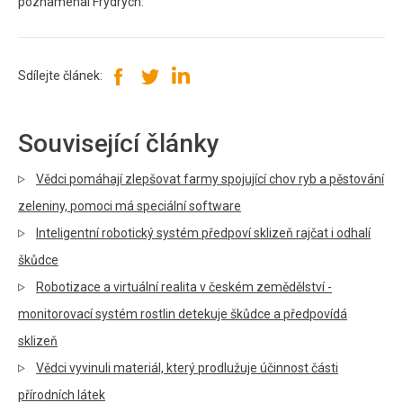
poznamenal Frydrych.
Sdílejte článek:
Související články
Vědci pomáhají zlepšovat farmy spojující chov ryb a pěstování
zeleniny, pomoci má speciální software
Inteligentní robotický systém předpoví sklizeň rajčat i odhalí
škůdce
Robotizace a virtuální realita v českém zemědělství -
monitorovací systém rostlin detekuje škůdce a předpovídá
sklizeň
Vědci vyvinuli materiál, který prodlužuje účinnost části
přírodních látek