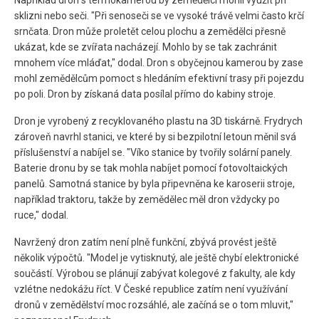
Například dron s termokamerou by zemědělci mohli využít při
sklizni nebo seči. "Při senoseči se ve vysoké trávě velmi často krčí
srnčata. Dron může proletět celou plochu a zemědělci přesně
ukázat, kde se zvířata nacházejí. Mohlo by se tak zachránit
mnohem více mláďat," dodal. Dron s obyčejnou kamerou by zase
mohl zemědělcům pomoct s hledáním efektivní trasy při pojezdu
po poli. Dron by získaná data posílal přímo do kabiny stroje.
Dron je vyrobený z recyklovaného plastu na 3D tiskárně. Frydrych
zároveň navrhl stanici, ve které by si bezpilotní letoun měnil svá
příslušenství a nabíjel se. "Víko stanice by tvořily solární panely.
Baterie dronu by se tak mohla nabíjet pomocí fotovoltaických
panelů. Samotná stanice by byla připevněna ke karoserii stroje,
například traktoru, takže by zemědělec měl dron vždycky po
ruce," dodal.
Navržený dron zatím není plně funkční, zbývá provést ještě
několik výpočtů. "Model je vytisknutý, ale ještě chybí elektronické
součástí. Výrobou se plánují zabývat kolegové z fakulty, ale kdy
vzlétne nedokážu říct. V České republice zatím není využívání
dronů v zemědělství moc rozsáhlé, ale začíná se o tom mluvit,"