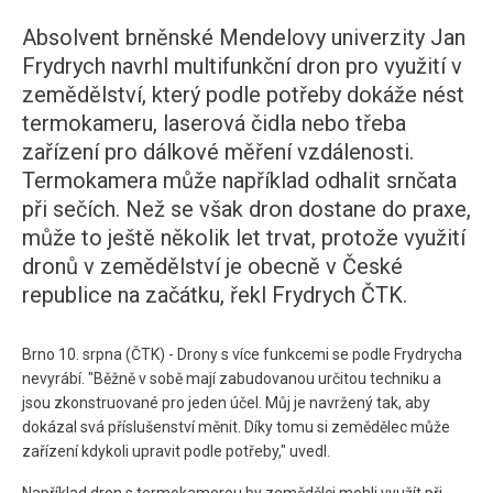
Absolvent brněnské Mendelovy univerzity Jan
Frydrych navrhl multifunkční dron pro využití v
zemědělství, který podle potřeby dokáže nést
termokameru, laserová čidla nebo třeba
zařízení pro dálkové měření vzdálenosti.
Termokamera může například odhalit srnčata
při sečích. Než se však dron dostane do praxe,
může to ještě několik let trvat, protože využití
dronů v zemědělství je obecně v České
republice na začátku, řekl Frydrych ČTK.
Brno 10. srpna (ČTK) - Drony s více funkcemi se podle Frydrycha
nevyrábí. "Běžně v sobě mají zabudovanou určitou techniku a
jsou zkonstruované pro jeden účel. Můj je navržený tak, aby
dokázal svá příslušenství měnit. Díky tomu si zemědělec může
zařízení kdykoli upravit podle potřeby," uvedl.