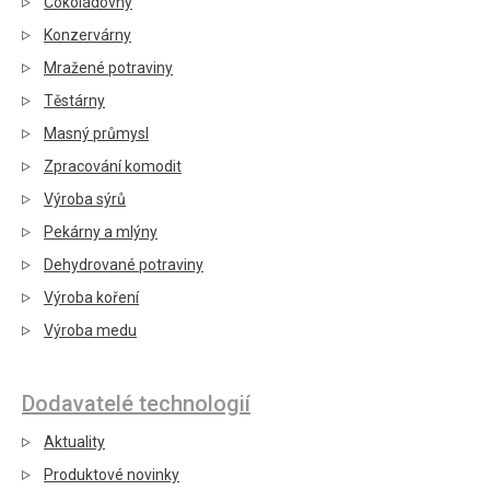
Čokoládovny
Konzervárny
Mražené potraviny
Těstárny
Masný průmysl
Zpracování komodit
Výroba sýrů
Pekárny a mlýny
Dehydrované potraviny
Výroba koření
Výroba medu
Dodavatelé technologií
Aktuality
Produktové novinky