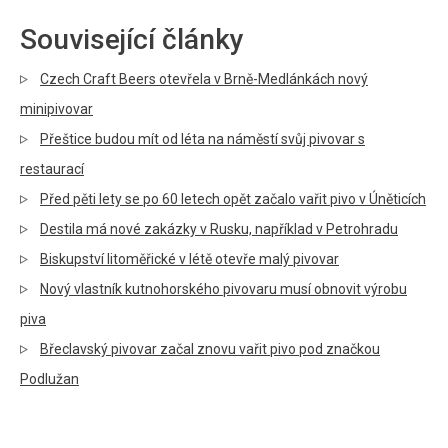
Související články
Czech Craft Beers otevřela v Brně-Medlánkách nový
minipivovar
Přeštice budou mít od léta na náměstí svůj pivovar s
restaurací
Před pěti lety se po 60 letech opět začalo vařit pivo v Úněticích
Destila má nové zakázky v Rusku, například v Petrohradu
Biskupství litoměřické v létě otevře malý pivovar
Nový vlastník kutnohorského pivovaru musí obnovit výrobu
piva
Břeclavský pivovar začal znovu vařit pivo pod značkou
Podlužan