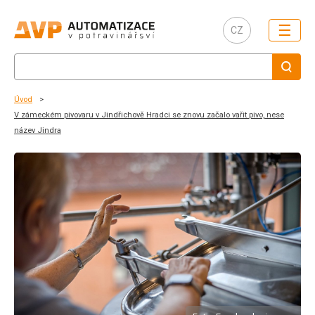
☰
CZ
Úvod
V zámeckém pivovaru v Jindřichově Hradci se znovu začalo vařit pivo, nese
název Jindra