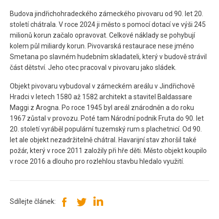
Budova jindřichohradeckého zámeckého pivovaru od 90. let 20.
století chátrala. V roce 2024 ji město s pomocí dotací ve výši 245
milionů korun začalo opravovat. Celkové náklady se pohybují
kolem půl miliardy korun. Pivovarská restaurace nese jméno
Smetana po slavném hudebním skladateli, který v budově strávil
část dětství. Jeho otec pracoval v pivovaru jako sládek.
Objekt pivovaru vybudoval v zámeckém areálu v Jindřichově
Hradci v letech 1580 až 1582 architekt a stavitel Baldassare
Maggi z Arogna. Po roce 1945 byl areál znárodněn a do roku
1967 zůstal v provozu. Poté tam Národní podnik Fruta do 90. let
20. století vyráběl populární tuzemský rum s plachetnicí. Od 90.
let ale objekt nezadržitelně chátral. Havarijní stav zhoršil také
požár, který v roce 2011 založily při hře děti. Město objekt koupilo
v roce 2016 a dlouho pro rozlehlou stavbu hledalo využití.
Sdílejte článek: