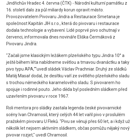
Jindřichův Hradec 4. června (ČTK) - Národní kulturní památku z
16. století dalo za půl miliardy korun opravit město.
Provozovatelem Pivovaru Jindra a Restaurace Smetana je
společnost Kapitán JIH s.r.o., která do pivovaru i restaurace
dodala technologie a vybavení. Lidé poprvé pivo ochutnají v
červenci, informovala dnes novináře Eliška Čermáková z
Pivovaru Jindra.
"Začali jsme klasickým ležákem plzeňského typu Jindra 10° a
ještě během léta nabídneme světlou a tmavou dvanáctku a taky
pivo typu APA,“"uvedl sládek Václav Prachniar. Druhý ze sládků
Matěj Masař dodal, že desítku vaří ze světlého plzeňského sladu
s trochou německého karamelového sladu. S pivovarem ho
spojuje i rodinné pouto. Jeho děda byl posledním sládkem před
uzavřením pivovaru v roce 1967.
Roli mentora pro sládky zastala legenda české pivovarnické
scény Ivan Chramosil, který celých 44 let vařil pivo v proslulém
pražském pivovaru U Fleků. "Pivu se věnuji přes 60 let, a i když už
několik let nejsem aktivním sládkem, občas pomůžu nějaký nový
pivovar rozjet," uvedl Chramosil.