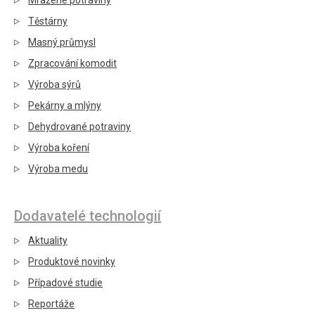
Mražené potraviny
Těstárny
Masný průmysl
Zpracování komodit
Výroba sýrů
Pekárny a mlýny
Dehydrované potraviny
Výroba koření
Výroba medu
Dodavatelé technologií
Aktuality
Produktové novinky
Případové studie
Reportáže