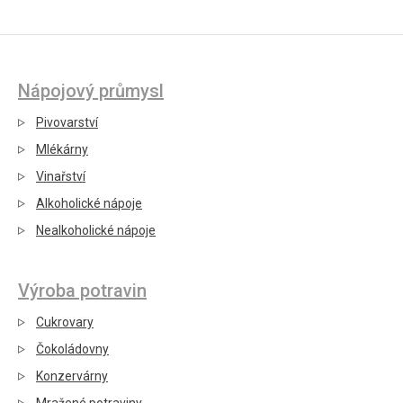
Nápojový průmysl
Pivovarství
Mlékárny
Vinařství
Alkoholické nápoje
Nealkoholické nápoje
Výroba potravin
Cukrovary
Čokoládovny
Konzervárny