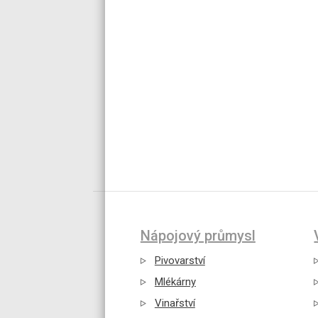
Nápojový průmysl
Pivovarství
Mlékárny
Vinařství