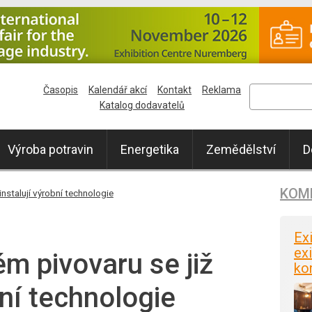
Časopis
Kalendář akcí
Kontakt
Reklama
Katalog dodavatelů
Výroba potravin
Energetika
Zemědělství
D
KOM
nstalují výrobní technologie
Ex
exi
m pivovaru se již
ko
bní technologie