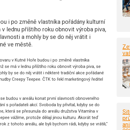
ou i po změně vlastníka pořádány kulturní
 v lednu příštího roku obnovit výroba piva,
avnosti a mohly by se do něj vrátit i
ané ve městě.
Ze
va
vovaru v Kutné Hoře budou i po změně vlastníka
mž se má v lednu příštího roku obnovit výroba piva, se
ly by se do něj vrátit i některé tradiční akce pořádané
 hudby Creepy Teepee. ČTK to řekl marketingový ředitel
tna se budou v areálu konat první slavnosti obnoveného
ní s pořadateli akcí. Svoboda by přivítal, kdyby se do
Si
ee, která se přesunula do areálu družstva Vitamína v
pr
pee vážíme, protože dělají jinou kulturu. Akorát teď
an
ok z tohoto areálu, ale byli bychom rádi, kdyby se vrátili,"