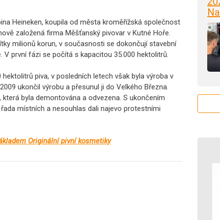
20
Na
kupina Heineken, koupila od města kroměřížská společnost
ově založená firma Měšťanský pivovar v Kutné Hoře.
ítky milionů korun, v současnosti se dokončují stavební
. V první fázi se počítá s kapacitou 35.000 hektolitrů.
 hektolitrů piva, v posledních letech však byla výroba v
2009 ukončil výrobu a přesunul ji do Velkého Března.
gie, která byla demontována a odvezena. S ukončením
 řada místních a nesouhlas dali najevo protestními
základem Originální pivní kosmetiky