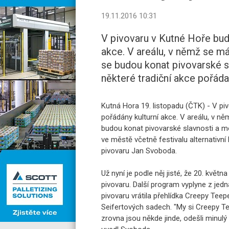
19.11.2016 10:31
V pivovaru v Kutné Hoře bud
akce. V areálu, v němž se má
se budou konat pivovarské sl
některé tradiční akce pořád
Kutná Hora 19. listopadu (ČTK) - V pi
pořádány kulturní akce. V areálu, v ně
budou konat pivovarské slavnosti a moh
ve městě včetně festivalu alternativní
pivovaru Jan Svoboda.
Už nyní je podle něj jisté, že 20. kvě
pivovaru. Další program vyplyne z jedná
pivovaru vrátila přehlídka Creepy Teep
Seifertových sadech. "My si Creepy Tee
zrovna jsou někde jinde, odešli minulý r