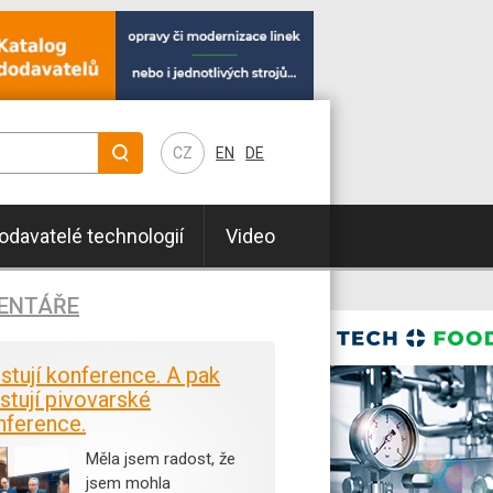
CZ
EN
DE
odavatelé technologií
Video
ENTÁŘE
istují konference. A pak
stují pivovarské
nference.
Měla jsem radost, že
jsem mohla