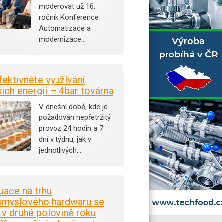
moderovat už 16.
ročník Konference
Automatizace a
modernizace…
fektivněte využívání
šich energií – 4bar továrna
V dnešní době, kde je
požadován nepřetržitý
provoz 24 hodin a 7
dní v týdnu, jak v
jednotlivých…
tuace na trhu
ůmyslového hardwaru se
i v druhé polovině roku