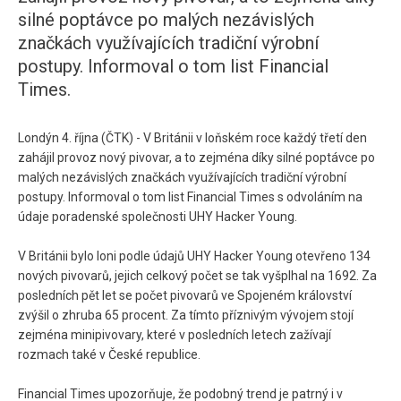
silné poptávce po malých nezávislých
značkách využívajících tradiční výrobní
postupy. Informoval o tom list Financial
Times.
Londýn 4. října (ČTK) - V Británii v loňském roce každý třetí den
zahájil provoz nový pivovar, a to zejména díky silné poptávce po
malých nezávislých značkách využívajících tradiční výrobní
postupy. Informoval o tom list Financial Times s odvoláním na
údaje poradenské společnosti UHY Hacker Young.
V Británii bylo loni podle údajů UHY Hacker Young otevřeno 134
nových pivovarů, jejich celkový počet se tak vyšplhal na 1692. Za
posledních pět let se počet pivovarů ve Spojeném království
zvýšil o zhruba 65 procent. Za tímto příznivým vývojem stojí
zejména minipivovary, které v posledních letech zažívají
rozmach také v České republice.
Financial Times upozorňuje, že podobný trend je patrný i v