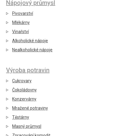
Nápojový průmysl
Pivovarství
Mlékárny
Vinařství
Alkoholické nápoje
Nealkoholické nápoje
Výroba potravin
Cukrovary
Čokoládovny
Konzervárny
Mražené potraviny
Těstárny
Masný průmysl
Zpracování komodit