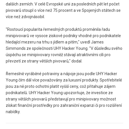
dalších zemích. V celé Evropské unii za posledních pět let počet
pivovarů stoupl o více než 75 procent a ve Spojených státech se
více než zdvojnásobil.
"Rostoucí popularita řemeslných produktů proměnila řadu
minipivovarů ve vysoce ziskové podniky vhodné pro podnikatele
hledající mezeru na trhu s jídlem a pitím," uvedl James
Simmonds ze společnosti UHY Hacker Young. "V důsledku svého
úspěchu se minipivovary rovněž stávají atraktivními cíli pro
převzetí ze strany větších pivovarů," dodal.
Řemeslně vyráběné potraviny a nápoje jsou podle UHY Hacker
Young čím dál více považovány za luxusní produkty. Spotřebitelé
jsou za ně proto ochotni platit vyšší ceny, což přitahuje zájem
podnikatelů. UHY Hacker Young upozorňuje, že investice ze
strany větších pivovarů představují pro minipivovary možnost
získat finanční prostředky pro zahraniční expanzi či pro rozšíření
nabídky.