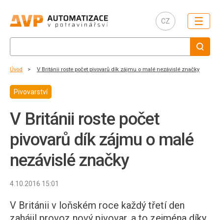
☰
CZ
Úvod
V Británii roste počet pivovarů dík zájmu o malé nezávislé značky
Pivovarství
V Británii roste počet
pivovarů dík zájmu o malé
nezávislé značky
4.10.2016 15:01
V Británii v loňském roce každý třetí den
zahájil provoz nový pivovar, a to zejména díky