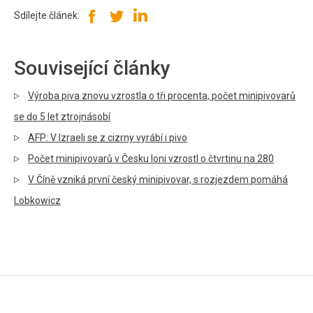
Sdílejte článek:
Související články
Výroba piva znovu vzrostla o tři procenta, počet minipivovarů
se do 5 let ztrojnásobí
AFP: V Izraeli se z cizrny vyrábí i pivo
Počet minipivovarů v Česku loni vzrostl o čtvrtinu na 280
V Číně vzniká první český minipivovar, s rozjezdem pomáhá
Lobkowicz