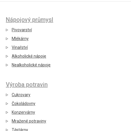
Nápojový průmysl
Pivovarství
Mlékárny
Vinařství
Alkoholické nápoje
Nealkoholické nápoje
Výroba potravin
Cukrovary
Čokoládovny
Konzervárny
Mražené potraviny
Těstárny