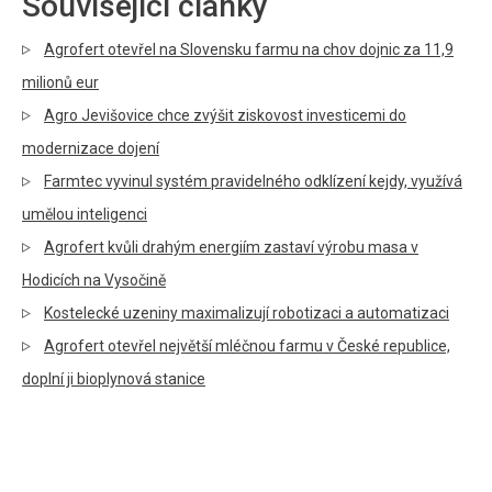
Související články
Agrofert otevřel na Slovensku farmu na chov dojnic za 11,9
milionů eur
Agro Jevišovice chce zvýšit ziskovost investicemi do
modernizace dojení
Farmtec vyvinul systém pravidelného odklízení kejdy, využívá
umělou inteligenci
Agrofert kvůli drahým energiím zastaví výrobu masa v
Hodicích na Vysočině
Kostelecké uzeniny maximalizují robotizaci a automatizaci
Agrofert otevřel největší mléčnou farmu v České republice,
doplní ji bioplynová stanice