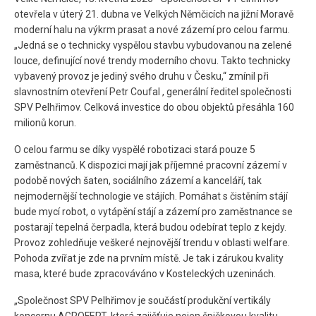
otevřela v úterý 21. dubna ve Velkých Němčicích na jižní Moravě
moderní halu na výkrm prasat a nové zázemí pro celou farmu.
„Jedná se o technicky vyspělou stavbu vybudovanou na zelené
louce, definující nové trendy moderního chovu. Takto technicky
vybavený provoz je jediný svého druhu v Česku,“ zmínil při
slavnostním otevření Petr Coufal , generální ředitel společnosti
SPV Pelhřimov. Celková investice do obou objektů přesáhla 160
milionů korun.
O celou farmu se díky vyspělé robotizaci stará pouze 5
zaměstnanců. K dispozici mají jak příjemné pracovní zázemí v
podobě nových šaten, sociálního zázemí a kanceláří, tak
nejmodernější technologie ve stájích. Pomáhat s čistěním stájí
bude mycí robot, o vytápění stájí a zázemí pro zaměstnance se
postarají tepelná čerpadla, která budou odebírat teplo z kejdy.
Provoz zohledňuje veškeré nejnovější trendu v oblasti welfare.
Pohoda zvířat je zde na prvním místě. Je tak i zárukou kvality
masa, které bude zpracováváno v Kosteleckých uzeninách.
„Společnost SPV Pelhřimov je součástí produkční vertikály