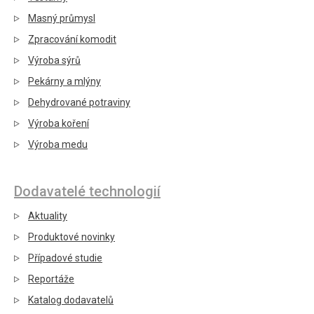
Masný průmysl
Zpracování komodit
Výroba sýrů
Pekárny a mlýny
Dehydrované potraviny
Výroba koření
Výroba medu
Dodavatelé technologií
Aktuality
Produktové novinky
Případové studie
Reportáže
Katalog dodavatelů