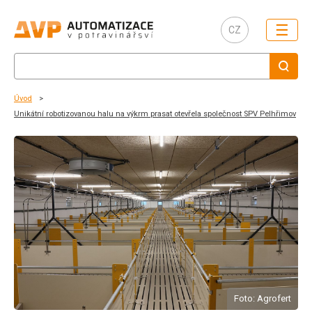
☰
CZ
Úvod
Unikátní robotizovanou halu na výkrm prasat otevřela společnost SPV Pelhřimov
Foto: Agrofert