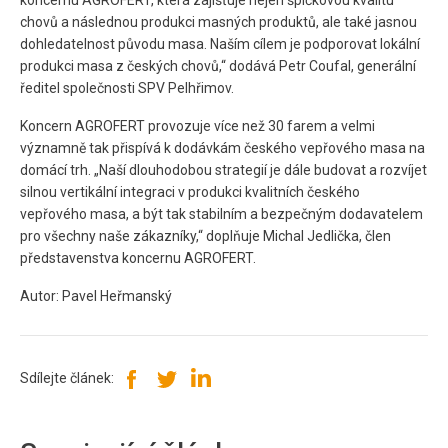
koncernu AGROFERT, která zajišťuje nejen špičkovou kvalitu
chovů a následnou produkci masných produktů, ale také jasnou
dohledatelnost původu masa. Naším cílem je podporovat lokální
produkci masa z českých chovů,“ dodává Petr Coufal, generální
ředitel společnosti SPV Pelhřimov.
Koncern AGROFERT provozuje více než 30 farem a velmi
významně tak přispívá k dodávkám českého vepřového masa na
domácí trh. „Naší dlouhodobou strategií je dále budovat a rozvíjet
silnou vertikální integraci v produkci kvalitních českého
vepřového masa, a být tak stabilním a bezpečným dodavatelem
pro všechny naše zákazníky,“ doplňuje Michal Jedlička, člen
představenstva koncernu AGROFERT.
Autor: Pavel Heřmanský
Sdílejte článek: