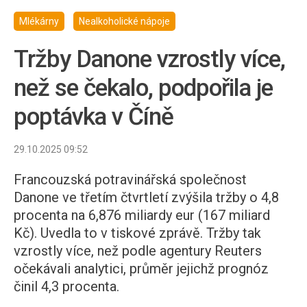
Mlékárny
Nealkoholické nápoje
Tržby Danone vzrostly více,
než se čekalo, podpořila je
poptávka v Číně
29.10.2025 09:52
Francouzská potravinářská společnost
Danone ve třetím čtvrtletí zvýšila tržby o 4,8
procenta na 6,876 miliardy eur (167 miliard
Kč). Uvedla to v tiskové zprávě. Tržby tak
vzrostly více, než podle agentury Reuters
očekávali analytici, průměr jejichž prognóz
činil 4,3 procenta.