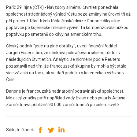
Paříž 29. října (ČTK) - Navzdory silnému čtvrtletí ponechala
společnost střednědobý výhled růstu beze změny na úrovni tři až
pět procent. Růst tržeb táhla čínská divize Danone díky silné
poptávce po kojenecké mléčné výživě. Ta kompenzovala nízkou
poptávku po smetaně do kávy na americkém trhu.
Čínský podnik "jede na plné obrátky", uvedl finanční ředitel
Jürgen Esser s tím, že očekává pokračování silného růstu i v
následujících čtvrtletích. Analytici se nicméně podle Reuters
pozastavili nad tím, že francouzská skupina by mohla být stále
více závislá na tom, jak se daří podniku s kojeneckou výživou v
Číně.
Danone je francouzská nadnárodní potravinářská společnost.
Mezi její značky patří například vody Evian nebo jogurty Activia.
Zaměstnává přibližně 90.000 zaměstnanců po celém světě.
Sdílejte článek: