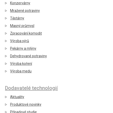
Konzervárny
Mražené potraviny
Těstárny
Masný průmysl
Zpracování komodit
Výroba sýrů
Pekárny a mlýny
Dehydrované potraviny
Výroba koření
Výroba medu
Dodavatelé technologií
Aktuality
Produktové novinky
Případové studie