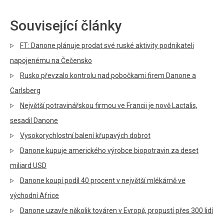
Související články
FT: Danone plánuje prodat své ruské aktivity podnikateli
napojenému na Čečensko
Rusko převzalo kontrolu nad pobočkami firem Danone a
Carlsberg
Největší potravinářskou firmou ve Francii je nově Lactalis,
sesadil Danone
Vysokorychlostní balení křupavých dobrot
Danone kupuje amerického výrobce biopotravin za deset
miliard USD
Danone koupí podíl 40 procent v největší mlékárně ve
východní Africe
Danone uzavře několik továren v Evropě, propustí přes 300 lidí