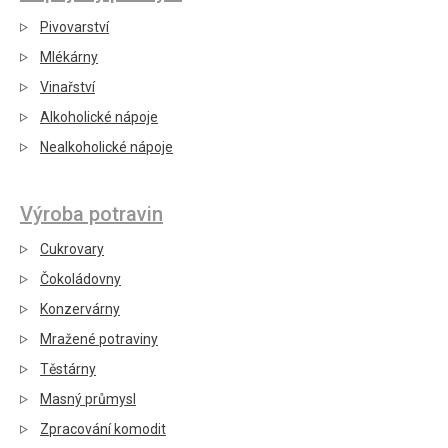
Pivovarství
Mlékárny
Vinařství
Alkoholické nápoje
Nealkoholické nápoje
Výroba potravin
Cukrovary
Čokoládovny
Konzervárny
Mražené potraviny
Těstárny
Masný průmysl
Zpracování komodit