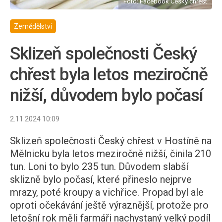
Foto: Facebook Český chřest
Zemědělství
Sklizeň společnosti Český
chřest byla letos meziročně
nižší, důvodem bylo počasí
2.11.2024 10:09
Sklizeň společnosti Český chřest v Hostíně na
Mělnicku byla letos meziročně nižší, činila 210
tun. Loni to bylo 235 tun. Důvodem slabší
sklizně bylo počasí, které přineslo nejprve
mrazy, poté kroupy a vichřice. Propad byl ale
oproti očekávání ještě výraznější, protože pro
letošní rok měli farmáři nachystaný velký podíl