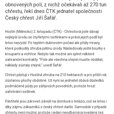
obnovených polí, z nichž očekávali až 270 tun
chřestu, řekl dnes ČTK jednatel společnosti
Český chřest Jiří Šafář.
Hostín (Mělnicko) 2. listopadu (ČTK) - Chřestová pole dávají
nejlepší úrodu se čtyřletými rostlinkami a právě jejich podíl byl
letos nejvyšší. Po teplém dubnovém počasí ale přišly mrazy,
které poškodily zhruba pětinu úrody. Následovaly ještě bouřky s
kroupami a vichřice. Nebylo tak možné ani splnit některé
zahraniční kontrakty. "Pole ale všechna stejně musíte obdělat,
náklady zůstaly stejné," uvedl Šafář.
Chřest pěstují v Hostíně zhruba na 210 hektarech a pro příští rok
zůstanou plochy obdobné. Už nyní se jednatel obává důsledků
podmáčené půdy po zářijových povodních, protože hrozí
zahnívání rostlinek.
Pěstitelé jsou zároveň závislí na domluvě s řetězci, což se letos i
díky zájmu zákazníků o český chřest dařilo. Samosběr v případě
chřestu není možný, protože i jeden neodborně provedený řez