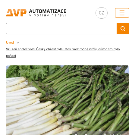
☰
CZ
Úvod
Sklizeň společnosti Český chřest byla letos meziročně nižší, důvodem bylo
počasí