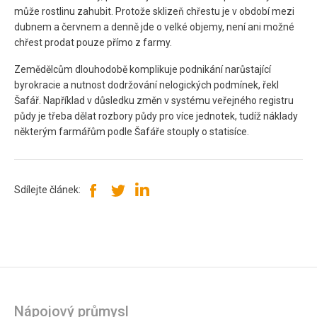
může rostlinu zahubit. Protože sklizeň chřestu je v období mezi
dubnem a červnem a denně jde o velké objemy, není ani možné
chřest prodat pouze přímo z farmy.
Zemědělcům dlouhodobě komplikuje podnikání narůstající
byrokracie a nutnost dodržování nelogických podmínek, řekl
Šafář. Například v důsledku změn v systému veřejného registru
půdy je třeba dělat rozbory půdy pro více jednotek, tudíž náklady
některým farmářům podle Šafáře stouply o statisíce.
Sdílejte článek:
Nápojový průmysl