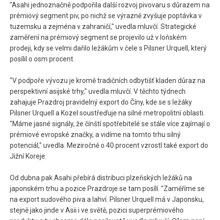
"Asahi jednoznačně podpořila další rozvoj pivovaru s důrazem na
prémiový segment piv, po nichž se výrazně zvyšuje poptávka v
tuzemsku a zejména v zahraničí," uvedla mluvčí. Strategické
zaměření na prémiový segment se projevilo už v loňském
prodeji, kdy se velmi dařilo ležákům v čele s Pilsner Urquell, který
posílil o osm procent.
"V podpoře vývozu je kromě tradičních odbytišť kladen důraz na
perspektivní asijské trhy," uvedla mluvčí. V těchto týdnech
zahajuje Prazdroj pravidelný export do Číny, kde se s ležáky
Pilsner Urquell a Kozel soustřeďuje na silné metropolitní oblasti.
"Máme jasné signály, že čínští spotřebitelé se stále více zajímají o
prémiové evropské značky, a vidíme na tomto trhu silný
potenciál," uvedla. Meziročně o 40 procent vzrostl také export do
Jižní Koreje.
Od dubna pak Asahi přebírá distribuci plzeňských ležáků na
japonském trhu a pozice Prazdroje se tam posílí. "Zaměříme se
na export sudového piva a lahví. Pilsner Urquell má v Japonsku,
stejně jako jinde v Asii i ve světě, pozici superprémiového