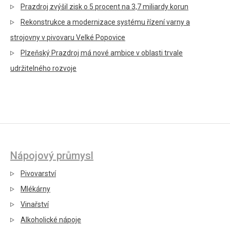
Prazdroj zvýšil zisk o 5 procent na 3,7 miliardy korun
Rekonstrukce a modernizace systému řízení varny a
strojovny v pivovaru Velké Popovice
Plzeňský Prazdroj má nové ambice v oblasti trvale
udržitelného rozvoje
Nápojový průmysl
Pivovarství
Mlékárny
Vinařství
Alkoholické nápoje