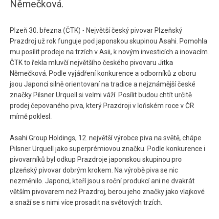
Němečková.
Plzeň 30. března (ČTK) - Největší český pivovar Plzeňský
Prazdroj už rok funguje pod japonskou skupinou Asahi. Pomohla
mu posílit prodeje na trzích v Asii, k novým investicích a inovacím.
ČTK to řekla mluvčí největšího českého pivovaru Jitka
Němečková. Podle vyjádření konkurence a odborníků z oboru
jsou Japonci silně orientovaní na tradice a nejznámější české
značky Pilsner Urquell si velmi váží. Posílit budou chtít určitě
prodej čepovaného piva, který Prazdroji v loňském roce v ČR
mírně poklesl.
Asahi Group Holdings, 12. největší výrobce piva na světě, chápe
Pilsner Urquell jako superprémiovou značku. Podle konkurence i
pivovarníků byl odkup Prazdroje japonskou skupinou pro
plzeňský pivovar dobrým krokem. Na výrobě piva se nic
nezměnilo. Japonci, kteří jsou s roční produkcí ani ne dvakrát
větším pivovarem než Prazdroj, berou jeho značky jako vlajkové
a snaží se s nimi více prosadit na světových trzích.