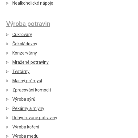
Nealkoholické nápoje
Výroba potravin
Cukrovary
Čokoládovny
Konzervárny
Mražené potraviny
Těstárny
Masný průmysl
Zpracování komodit
Výroba sýrů
Pekárny a mlýny
Dehydrované potraviny
Výroba koření
Výroba medu