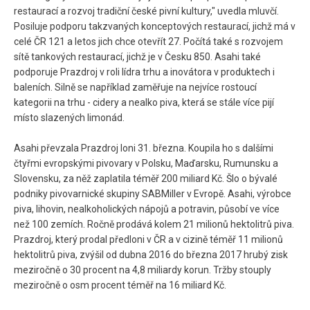
restaurací a rozvoj tradiční české pivní kultury," uvedla mluvčí.
Posiluje podporu takzvaných konceptových restaurací, jichž má v
celé ČR 121 a letos jich chce otevřít 27. Počítá také s rozvojem
sítě tankových restaurací, jichž je v Česku 850. Asahi také
podporuje Prazdroj v roli lídra trhu a inovátora v produktech i
baleních. Silně se například zaměřuje na nejvíce rostoucí
kategorii na trhu - cidery a nealko piva, která se stále více pijí
místo slazených limonád.
Asahi převzala Prazdroj loni 31. března. Koupila ho s dalšími
čtyřmi evropskými pivovary v Polsku, Maďarsku, Rumunsku a
Slovensku, za něž zaplatila téměř 200 miliard Kč. Šlo o bývalé
podniky pivovarnické skupiny SABMiller v Evropě. Asahi, výrobce
piva, lihovin, nealkoholických nápojů a potravin, působí ve více
než 100 zemích. Ročně prodává kolem 21 milionů hektolitrů piva.
Prazdroj, který prodal předloni v ČR a v cizině téměř 11 milionů
hektolitrů piva, zvýšil od dubna 2016 do března 2017 hrubý zisk
meziročně o 30 procent na 4,8 miliardy korun. Tržby stouply
meziročně o osm procent téměř na 16 miliard Kč.