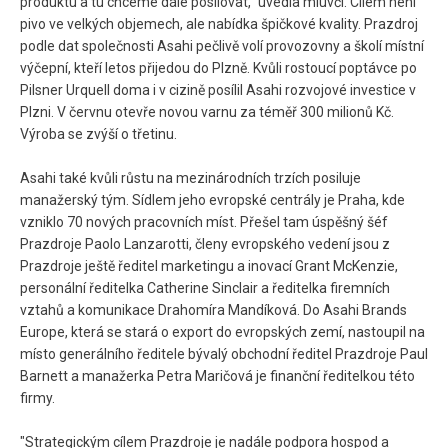
produktu a tu chceme dále posilovat," uvedla mluvčí. Cílem není
pivo ve velkých objemech, ale nabídka špičkové kvality. Prazdroj
podle dat společnosti Asahi pečlivě volí provozovny a školí místní
výčepní, kteří letos přijedou do Plzně. Kvůli rostoucí poptávce po
Pilsner Urquell doma i v cizině posílil Asahi rozvojové investice v
Plzni. V červnu otevře novou varnu za téměř 300 milionů Kč.
Výroba se zvýší o třetinu.
Asahi také kvůli růstu na mezinárodních trzích posiluje
manažerský tým. Sídlem jeho evropské centrály je Praha, kde
vzniklo 70 nových pracovních míst. Přešel tam úspěšný šéf
Prazdroje Paolo Lanzarotti, členy evropského vedení jsou z
Prazdroje ještě ředitel marketingu a inovací Grant McKenzie,
personální ředitelka Catherine Sinclair a ředitelka firemních
vztahů a komunikace Drahomíra Mandíková. Do Asahi Brands
Europe, která se stará o export do evropských zemí, nastoupil na
místo generálního ředitele bývalý obchodní ředitel Prazdroje Paul
Barnett a manažerka Petra Maričová je finanční ředitelkou této
firmy.
"Strategickým cílem Prazdroje je nadále podpora hospod a