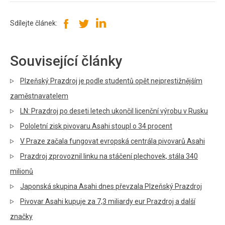
Sdílejte článek:
Související články
Plzeňský Prazdroj je podle studentů opět nejprestižnějším
zaměstnavatelem
LN: Prazdroj po deseti letech ukončil licenční výrobu v Rusku
Pololetní zisk pivovaru Asahi stoupl o 34 procent
V Praze začala fungovat evropská centrála pivovarů Asahi
Prazdroj zprovoznil linku na stáčení plechovek, stála 340
milionů
Japonská skupina Asahi dnes převzala Plzeňský Prazdroj
Pivovar Asahi kupuje za 7,3 miliardy eur Prazdroj a další
značky