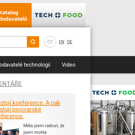
CZ
EN
DE
odavatelé technologií
Video
ENTÁŘE
istují konference. A pak
stují pivovarské
nference.
Měla jsem radost, že
jsem mohla