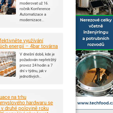
moderovat už 16.
ročník Konference
Automatizace a
modernizace…
fektivněte využívání
šich energií – 4bar továrna
V dnešní době, kde je
požadován nepřetržitý
provoz 24 hodin a 7
dní v týdnu, jak v
jednotlivých…
tuace na trhu
ůmyslového hardwaru se
i v druhé polovině roku