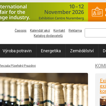
Časopis
Kalendář akcí
Kontakt
Reklama
Katalog dodavatelů
Výroba potravin
Energetika
Zemědělství
D
KOM
řevzala Plzeňský Prazdroj
Ex
exi
ko