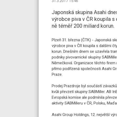
31.3.2017 15:46
Japonská skupina Asahi dnes
výrobce piva v ČR koupila s 
ně téměř 200 miliard korun.
Plzeň 31. března (ČTK) - Japonská sku
výrobce piva v ČR koupila s dalšími čt
korun. Dnešním dnem se uzavřela trans
podniky pivovarnické skupiny SABMille
Němečková. Organizace těchto firem 
přímo podřízená společnosti Asahi Gro
Praze.
Prodej Prazdroje byl součástí závazků
kvůli převzetí skupiny SABMiller. AB InB
Evropská komise ale podmínila převze
aktivity SABMilleru v ČR, Polsku, Maď
Asahi Group Holdings, 12. největší vý