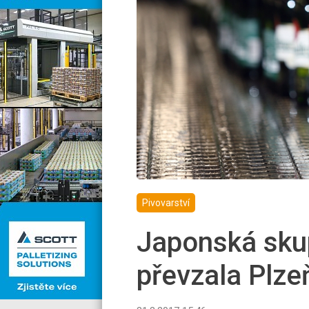
Pivovarství
Japonská sku
převzala Plze