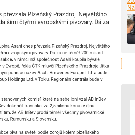
20
Na
 převzala Plzeňský Prazdroj. Největšího
dalšími čtyřmi evropskými pivovary. Dá za
pina Asahi dnes převzala Plzeňský Prazdroj. Největšího
yřmi evropskými pivovary. Dá za ně téměř 200 miliard
akce, v rámci níž společnost Asahi koupila bývalé
r v Evropě, řekla ČTK mluvčí Plzeňského Prazdroje Jitka
nyní ponese název Asahi Breweries Europe Ltd. a bude
up Holdings Ltd. v Tokiu. Regionální centrála bude v
 stanovených komisí, které na sebe loni vzal AB InBev
ev dokončil transakci za 2,5 bilionu korun v říjnu.
tí tím, že AB InBev prodá téměř všechny pivovarnické
arsku, Rumunsku a Slovensku.
robce piva na světě, podle zdrojů kolem plzeňského