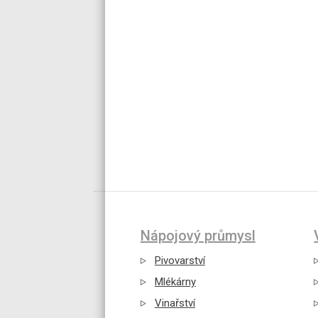
Nápojový průmysl
Pivovarství
Mlékárny
Vinařství