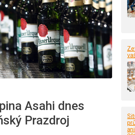
Ze
va
pina Asahi dnes
Si
ňský Prazdroj
pr
an