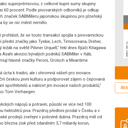
 jako superprémiovou; z celkové kupní sumy skupiny
si 60 procent. Podle pivovarských odborníků je odkup
ch značek SABMilleru japonskou skupinou pro plzeňský
a by se nic měnit nemělo.
prohlásit, že se touto transakcí spojila s pivovarnickou
í přední značky jako Tyskie, Lech, Timisoreana, Dreher,
ležák na světě Pilsner Urquell," řekl dnes Rjúiči Kitagawa
 Asahi akvizici bývalých podniků SABMiller v Itálii,
hrnují hlavně značky Peroni, Grolsch a Meantime.
á úcta k tradici, ale i ohromná vášeň pro inovace.
diční českou pivní kulturu a podporovat zájem o čepovaná
í spotřebitelů a nabízet jim inovace našich produktů,"
Akt
nsko Tom Verhaegen.
olických nápojů a potravin, působí ve více než 100
u hektolitrů piva. Prazdroj předloni prodal v Česku a v
oňské prodejů zveřejní v polovině dubna. Prazdroj měl od
 března zisk před zdaněním 3,7 miliardy korun,