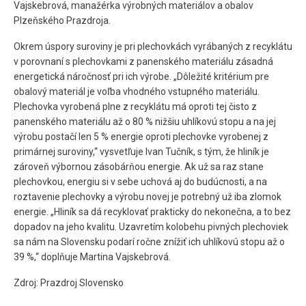
Vajskebrová, manažérka výrobných materiálov a obalov
Plzeňského Prazdroja.
Okrem úspory suroviny je pri plechovkách vyrábaných z recyklátu
v porovnaní s plechovkami z panenského materiálu zásadná
energetická náročnosť pri ich výrobe. „Dôležité kritérium pre
obalový materiál je voľba vhodného vstupného materiálu.
Plechovka vyrobená plne z recyklátu má oproti tej čisto z
panenského materiálu až o 80 % nižšiu uhlíkovú stopu a na jej
výrobu postačí len 5 % energie oproti plechovke vyrobenej z
primárnej suroviny,“ vysvetľuje Ivan Tučník, s tým, že hliník je
zároveň výbornou zásobárňou energie. Ak už sa raz stane
plechovkou, energiu si v sebe uchová aj do budúcnosti, a na
roztavenie plechovky a výrobu novej je potrebný už iba zlomok
energie. „Hliník sa dá recyklovať prakticky do nekonečna, a to bez
dopadov na jeho kvalitu. Uzavretím kolobehu pivných plechoviek
sa nám na Slovensku podarí ročne znížiť ich uhlíkovú stopu až o
39 %,“ doplňuje Martina Vajskebrová.
Zdroj: Prazdroj Slovensko