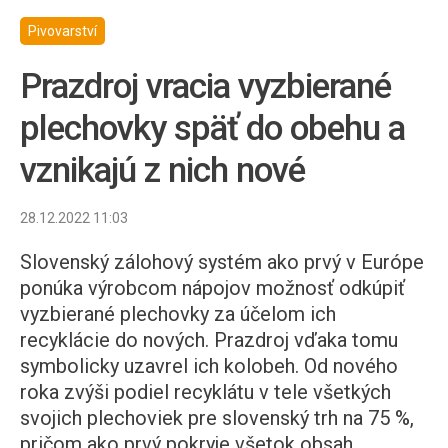
Pivovarství
Prazdroj vracia vyzbierané
plechovky späť do obehu a
vznikajú z nich nové
28.12.2022 11:03
Slovenský zálohový systém ako prvý v Európe
ponúka výrobcom nápojov možnosť odkúpiť
vyzbierané plechovky za účelom ich
recyklácie do nových. Prazdroj vďaka tomu
symbolicky uzavrel ich kolobeh. Od nového
roka zvýši podiel recyklátu v tele všetkých
svojich plechoviek pre slovenský trh na 75 %,
pričom ako prvý pokryje všetok obsah