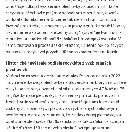
zálohový systém je prvým v Európe, ktorý výrobcom nápojov
umožňuje odkúpiť vyzbierané plechovky za účelom ich ďalšej
recyklácie. Plechovky je týmto spôsobom možné recyklovať v
podstate donekonečna. Chceme tak nielen chrániť prírodu a
životné prostredie, ale najmä vyslať jasný signál, že použité obaly
nevnímame ako odpad, ale cenný zdroj,“ vysvetľuje Ivan Tučník,
manažér pre udržateľnosť Plzeňského Prazdroja Slovensko. V
rámci testovania procesu takto Prazdroj už tento rok do nových
plechoviek recykloval prvých 200 ton vyzbieraného materiálu.
Historické navýšenie podielu recyklátu z vyzbieraných
plechoviek
V rámci smerovania k cirkularite obalov Prazdroj od roku 2023
inovuje všetky svoje plechovky na Slovensku, pri ktorých v ich tele
navýši podiel recyklovaného hliníka z priemerných 47 % až na 75
%. „Všetky naše plechovky pre slovenský trh budú po novom z
troch štvrtín vyrobené z recyklátu. Umožňuje nám to materiál
získaný zo slovenských plechoviek vyzbieraných zálohovým
systémom. V praxi to znamená, že z odovzdanej plechovky sa
opäť stane plechovka. Na Slovensku sme takto ďalší rok schopní
ušetriť ďalších 460 ton nového hliníka,“ ozrejmuje Martina