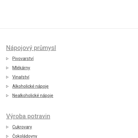
Nápojový průmysl
Pivovarství
Mlékárny
Vinařství
Alkoholické nápoje
Nealkoholické nápoje
Výroba potravin
Cukrovary
Čokoládovny