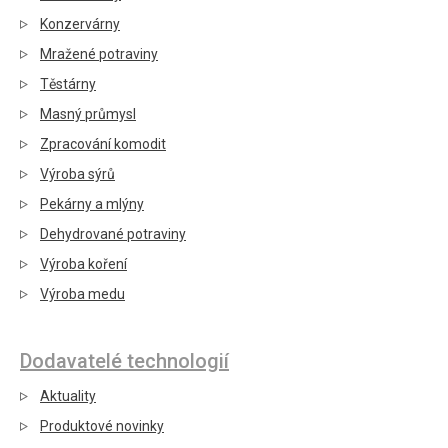
Konzervárny
Mražené potraviny
Těstárny
Masný průmysl
Zpracování komodit
Výroba sýrů
Pekárny a mlýny
Dehydrované potraviny
Výroba koření
Výroba medu
Dodavatelé technologií
Aktuality
Produktové novinky