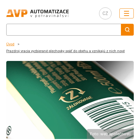
☰
CZ
Úvod
Prazdroj vracia vyzbierané plechovky späť do obehu a vznikajú z nich nové
Foto: web společnosti