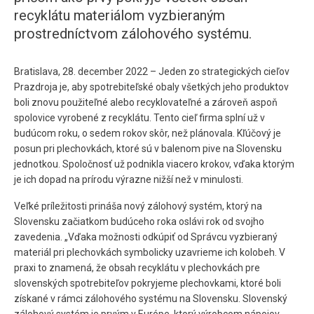
recyklátu materiálom vyzbieraným
prostredníctvom zálohového systému.
Bratislava, 28. december 2022 – Jeden zo strategických cieľov
Prazdroja je, aby spotrebiteľské obaly všetkých jeho produktov
boli znovu použiteľné alebo recyklovateľné a zároveň aspoň
spolovice vyrobené z recyklátu. Tento cieľ firma splní už v
budúcom roku, o sedem rokov skôr, než plánovala. Kľúčový je
posun pri plechovkách, ktoré sú v balenom pive na Slovensku
jednotkou. Spoločnosť už podnikla viacero krokov, vďaka ktorým
je ich dopad na prírodu výrazne nižší než v minulosti.
Veľké príležitosti prináša nový zálohový systém, ktorý na
Slovensku začiatkom budúceho roka oslávi rok od svojho
zavedenia. „Vďaka možnosti odkúpiť od Správcu vyzbieraný
materiál pri plechovkách symbolicky uzavrieme ich kolobeh. V
praxi to znamená, že obsah recyklátu v plechovkách pre
slovenských spotrebiteľov pokryjeme plechovkami, ktoré boli
získané v rámci zálohového systému na Slovensku. Slovenský