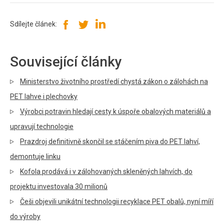
Sdílejte článek:
Související články
Ministerstvo životního prostředí chystá zákon o zálohách na
PET lahve i plechovky
Výrobci potravin hledají cesty k úspoře obalových materiálů a
upravují technologie
Prazdroj definitivně skončil se stáčením piva do PET lahví,
demontuje linku
Kofola prodává i v zálohovaných skleněných lahvích, do
projektu investovala 30 milionů
Češi objevili unikátní technologii recyklace PET obalů, nyní míří
do výroby