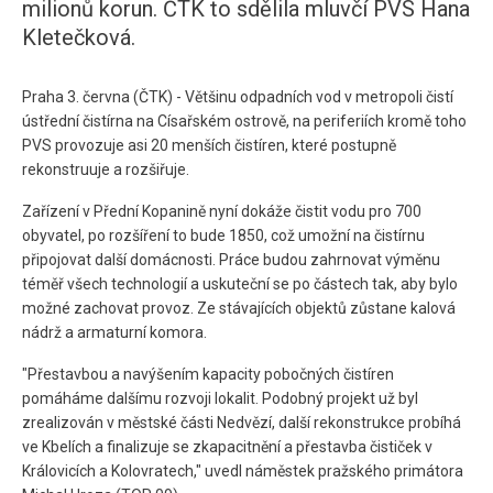
milionů korun. ČTK to sdělila mluvčí PVS Hana
Kletečková.
Praha 3. června (ČTK) - Většinu odpadních vod v metropoli čistí
ústřední čistírna na Císařském ostrově, na periferiích kromě toho
PVS provozuje asi 20 menších čistíren, které postupně
rekonstruuje a rozšiřuje.
Zařízení v Přední Kopanině nyní dokáže čistit vodu pro 700
obyvatel, po rozšíření to bude 1850, což umožní na čistírnu
připojovat další domácnosti. Práce budou zahrnovat výměnu
téměř všech technologií a uskuteční se po částech tak, aby bylo
možné zachovat provoz. Ze stávajících objektů zůstane kalová
nádrž a armaturní komora.
"Přestavbou a navýšením kapacity pobočných čistíren
pomáháme dalšímu rozvoji lokalit. Podobný projekt už byl
zrealizován v městské části Nedvězí, další rekonstrukce probíhá
ve Kbelích a finalizuje se zkapacitnění a přestavba čističek v
Královicích a Kolovratech," uvedl náměstek pražského primátora