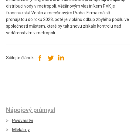
distribuci vody v metropoli. Většinovým vlastníkem PVK je
francouzská Veolia a menšinovým Praha. Firma má síť
pronajatou do roku 2028, poté je v plánu odkup zbylého podílu ve
společnosti městem, které by tak znovu získalo kontrolu nad
vodárenstvím v metropoli.
Sdílejte článek:
Nápojový průmysl
Pivovarství
Mlékárny