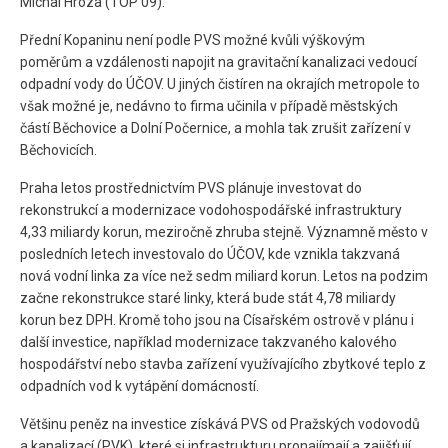
Michal Hroza (TOP 09).
Přední Kopaninu není podle PVS možné kvůli výškovým
poměrům a vzdálenosti napojit na gravitační kanalizaci vedoucí
odpadní vody do ÚČOV. U jiných čistíren na okrajích metropole to
však možné je, nedávno to firma učinila v případě městských
částí Běchovice a Dolní Počernice, a mohla tak zrušit zařízení v
Běchovicích.
Praha letos prostřednictvím PVS plánuje investovat do
rekonstrukcí a modernizace vodohospodářské infrastruktury
4,33 miliardy korun, meziročně zhruba stejně. Významně město v
posledních letech investovalo do ÚČOV, kde vznikla takzvaná
nová vodní linka za více než sedm miliard korun. Letos na podzim
začne rekonstrukce staré linky, která bude stát 4,78 miliardy
korun bez DPH. Kromě toho jsou na Císařském ostrově v plánu i
další investice, například modernizace takzvaného kalového
hospodářství nebo stavba zařízení využívajícího zbytkové teplo z
odpadních vod k vytápění domácností.
Většinu peněz na investice získává PVS od Pražských vodovodů
a kanalizací (PVK), které si infrastrukturu pronajímají a zajišťují