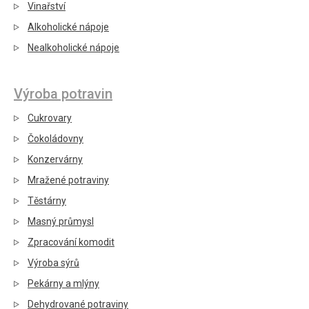
Vinařství
Alkoholické nápoje
Nealkoholické nápoje
Výroba potravin
Cukrovary
Čokoládovny
Konzervárny
Mražené potraviny
Těstárny
Masný průmysl
Zpracování komodit
Výroba sýrů
Pekárny a mlýny
Dehydrované potraviny