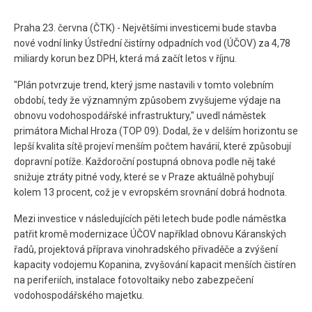
Praha 23. června (ČTK) - Největšími investicemi bude stavba
nové vodní linky Ústřední čistírny odpadních vod (ÚČOV) za 4,78
miliardy korun bez DPH, která má začít letos v říjnu.
"Plán potvrzuje trend, který jsme nastavili v tomto volebním
období, tedy že významným způsobem zvyšujeme výdaje na
obnovu vodohospodářské infrastruktury," uvedl náměstek
primátora Michal Hroza (TOP 09). Dodal, že v delším horizontu se
lepší kvalita sítě projeví menším počtem havárií, které způsobují
dopravní potíže. Každoroční postupná obnova podle něj také
snižuje ztráty pitné vody, které se v Praze aktuálně pohybují
kolem 13 procent, což je v evropském srovnání dobrá hodnota.
Mezi investice v následujících pěti letech bude podle náměstka
patřit kromě modernizace ÚČOV například obnovu Káranských
řadů, projektová příprava vinohradského přivaděče a zvýšení
kapacity vodojemu Kopanina, zvyšování kapacit menších čistíren
na periferiích, instalace fotovoltaiky nebo zabezpečení
vodohospodářského majetku.