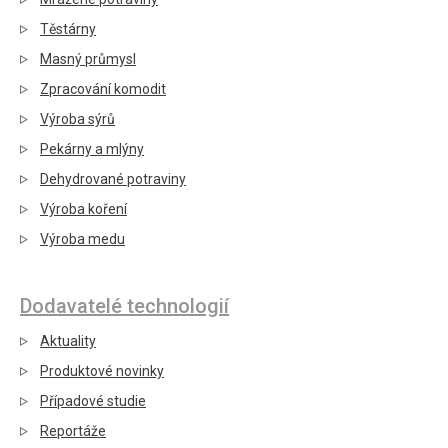
Těstárny
Masný průmysl
Zpracování komodit
Výroba sýrů
Pekárny a mlýny
Dehydrované potraviny
Výroba koření
Výroba medu
Dodavatelé technologií
Aktuality
Produktové novinky
Případové studie
Reportáže