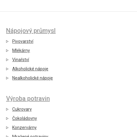
Nápojový průmysl
Pivovarství
Mlékárny
Vinařství
Alkoholické nápoje
Nealkoholické nápoje
Výroba potravin
Cukrovary
Čokoládovny
Konzervárny
Mražené potraviny