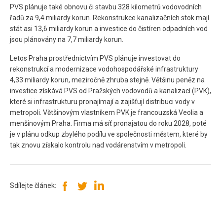
PVS plánuje také obnovu či stavbu 328 kilometrů vodovodních
řadů za 9,4 miliardy korun. Rekonstrukce kanalizačních stok mají
stát asi 13,6 miliardy korun a investice do čistíren odpadních vod
jsou plánovány na 7,7 miliardy korun.
Letos Praha prostřednictvím PVS plánuje investovat do
rekonstrukcí a modernizace vodohospodářské infrastruktury
4,33 miliardy korun, meziročně zhruba stejně. Většinu peněz na
investice získává PVS od Pražských vodovodů a kanalizací (PVK),
které si infrastrukturu pronajímají a zajišťují distribuci vody v
metropoli. Většinovým vlastníkem PVK je francouzská Veolia a
menšinovým Praha. Firma má síť pronajatou do roku 2028, poté
je v plánu odkup zbylého podílu ve společnosti městem, které by
tak znovu získalo kontrolu nad vodárenstvím v metropoli.
Sdílejte článek: