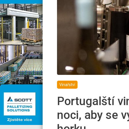
Vinařství
Portugalští vin
noci, aby se 
horku