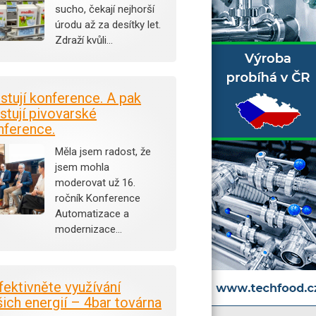
sucho, čekají nejhorší
úrodu až za desítky let.
Zdraží kvůli…
istují konference. A pak
stují pivovarské
nference.
Měla jsem radost, že
jsem mohla
moderovat už 16.
ročník Konference
Automatizace a
modernizace…
fektivněte využívání
šich energií – 4bar továrna