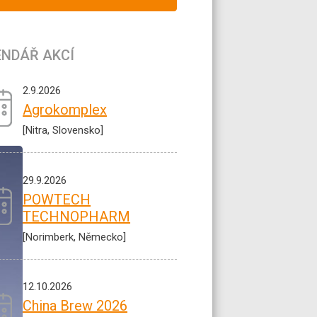
ENDÁŘ AKCÍ
2.9.2026
Agrokomplex
[Nitra, Slovensko]
29.9.2026
POWTECH
TECHNOPHARM
[Norimberk, Německo]
12.10.2026
China Brew 2026