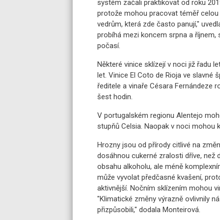
systém začali praktikovat od roku 2019
protože mohou pracovat téměř celou p
vedrům, která zde často panují," uvedla
probíhá mezi koncem srpna a říjnem, s
počasí.
Některé vinice sklízejí v noci již řadu 
let. Vinice El Coto de Rioja ve slavné
ředitele a vinaře Césara Fernándeze ro
šest hodin.
V portugalském regionu Alentejo moho
stupňů Celsia. Naopak v noci mohou kl
Hrozny jsou od přírody citlivé na změn
dosáhnou cukerné zralosti dříve, než d
obsahu alkoholu, ale méně komplexním 
může vyvolat předčasné kvašení, protož
aktivnější. Nočním sklízením mohou vina
"Klimatické změny výrazně ovlivnily n
přizpůsobili," dodala Monteirová.