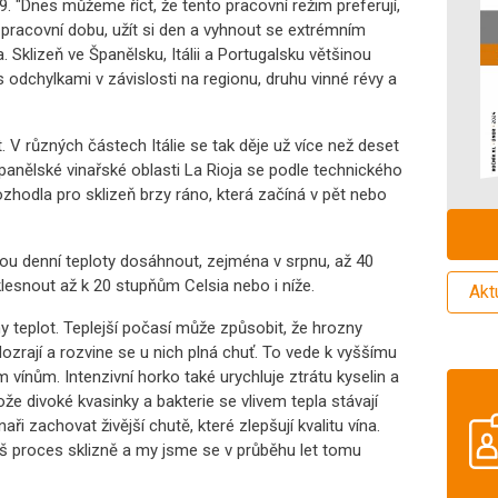
. "Dnes můžeme říct, že tento pracovní režim preferují,
racovní dobu, užít si den a vyhnout se extrémním
. Sklizeň ve Španělsku, Itálii a Portugalsku většinou
 odchylkami v závislosti na regionu, druhu vinné révy a
let. V různých částech Itálie se tak děje už více než deset
 španělské vinařské oblasti La Rioja se podle technického
zhodla pro sklizeň brzy ráno, která začíná v pět nebo
u denní teploty dosáhnout, zejména v srpnu, až 40
esnout až k 20 stupňům Celsia nebo i níže.
Akt
y teplot. Teplejší počasí může způsobit, že hrozny
ozrají a rozvine se u nich plná chuť. To vede k vyššímu
vínům. Intenzivní horko také urychluje ztrátu kyselin a
e divoké kvasinky a bakterie se vlivem tepla stávají
ři zachovat živější chutě, které zlepšují kvalitu vína.
áš proces sklizně a my jsme se v průběhu let tomu