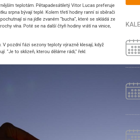
rnějším teplotám. Pětapadesátiletý Vitor Lucas preferuje
tku srpna bývají teplé. Kolem třetí hodiny ranní si sběrači
pochutnají si na jídle zvaném "bucha", které se skládá ze
KAL
trochy vína. Poté se na další čtyři hodiny vrátí na vinice,
u. V pozdní fázi sezony teploty výrazně klesají, když
í. "Je to sklizeň, kterou děláme rádi," řekl.