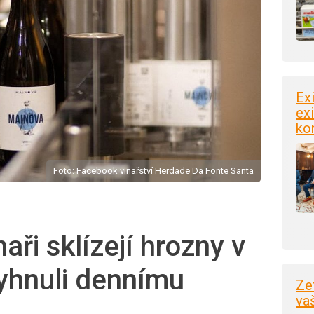
Ex
exi
ko
Foto: Facebook vinařství Herdade Da Fonte Santa
aři sklízejí hrozny v
vyhnuli dennímu
Ze
va