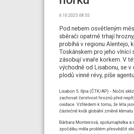
6.10.2025 08:55
Pod nebem osvětleným měsíčn
sběrači opatrně trhají hrozn
probíhá v regionu Alentejo, 
Toskánskem pro jeho vlnící se
zásobují vinaře korkem. V tét
východně od Lisabonu, se v 
plodů vinné révy, píše agentu
Lisabon 5. října (ČTK/AP) - Noční skliz
zachovat čerstvost hroznů před nepříz
oxidace. Vzhledem k tomu, že léta jsou 
částečně kvůli globální změně klimatu 
Bárbara Monteirová, spolumajitelka a 
zpočátku měla problém přesvědčit sbě