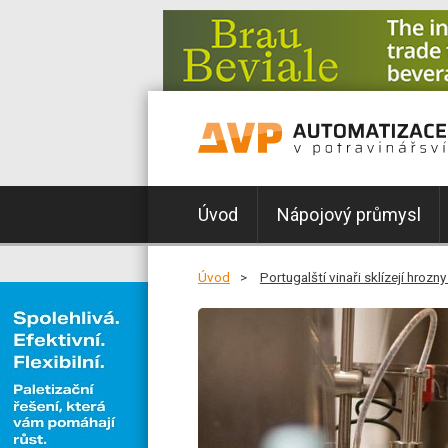
Úvod
Nápojový průmysl
Úvod
Portugalští vinaři sklízejí hrozn