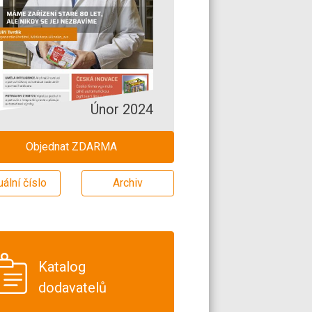
Únor 2024
Objednat ZDARMA
uální číslo
Archiv
Katalog
dodavatelů