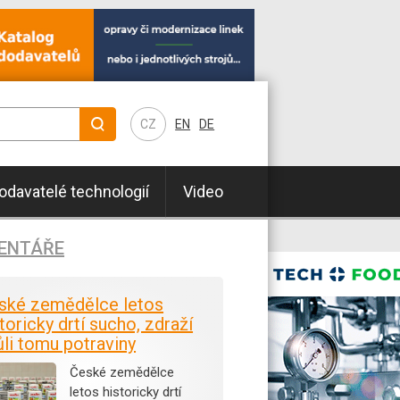
CZ
EN
DE
odavatelé technologií
Video
ENTÁŘE
ské zemědělce letos
toricky drtí sucho, zdraží
ůli tomu potraviny
České zemědělce
letos historicky drtí