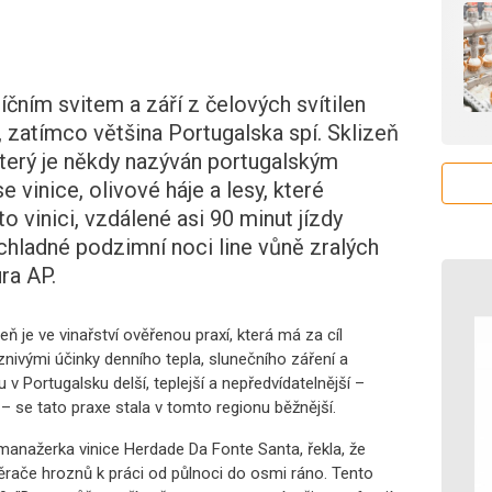
ím svitem a září z čelových svítilen
y, zatímco většina Portugalska spí. Sklizeň
který je někdy nazýván portugalským
 vinice, olivové háje a lesy, které
o vinici, vzdálené asi 90 minut jízdy
chladné podzimní noci line vůně zralých
ra AP.
eň je ve vinařství ověřenou praxí, která má za cíl
nivými účinky denního tepla, slunečního záření a
v Portugalsku delší, teplejší a nepředvídatelnější –
– se tato praxe stala v tomto regionu běžnější.
manažerka vinice Herdade Da Fonte Santa, řekla, že
rače hroznů k práci od půlnoci do osmi ráno. Tento