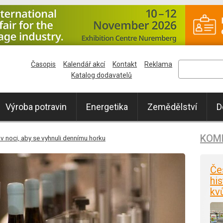
Časopis
Kalendář akcí
Kontakt
Reklama
Katalog dodavatelů
Výroba potravin
Energetika
Zemědělství
D
KOM
y v noci, aby se vyhnuli dennímu horku
Če
his
kv