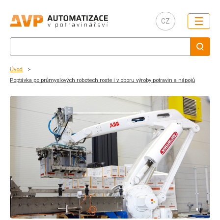
☰
CZ
Úvod
Poptávka po průmyslových robotech roste i v oboru výroby potravin a nápojů