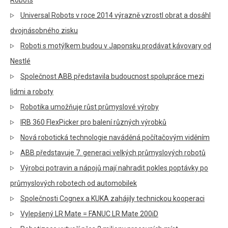
Robots
Universal Robots v roce 2014 výrazně vzrostl obrat a dosáhl
dvojnásobného zisku
Roboti s motýlkem budou v Japonsku prodávat kávovary od
Nestlé
Společnost ABB představila budoucnost spolupráce mezi
lidmi a roboty
Robotika umožňuje růst průmyslové výroby
IRB 360 FlexPicker pro balení různých výrobků
Nová robotická technologie naváděná počítačovým viděním
ABB představuje 7. generaci velkých průmyslových robotů
Výrobci potravin a nápojů mají nahradit pokles poptávky po
průmyslových robotech od automobilek
Společnosti Cognex a KUKA zahájily technickou kooperaci
Vylepšený LR Mate = FANUC LR Mate 200iD