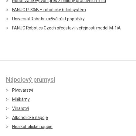
Robotizace vytvoří přes 2 miliony pracovních míst
FANUC R-30iB – robotický řídicí systém
Universal Robots zažívá růst poptávky
FANUC Robotics Czech představil veřejnosti model M-1iA
Nápojový průmysl
Pivovarství
Mlékárny
Vinařství
Alkoholické nápoje
Nealkoholické nápoje