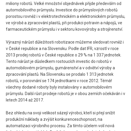
miliony robotů. Velké množství objednávek přijde především od
automobilového průmyslu. Investice do průmyslových robotů
porostou rovněž i v elektrotechnickém a elektronickém průmyslu,
ve výrobě a zpracování plastů, při produkci potravin a nápojů, ve
farmaceutickém průmyslu i v sektoru kovovýroby a strojírenství.
Výrazný nárůst důležitosti robotizace můžeme sledovat rovněž i
v České republice a na Slovensku. Podle dat IFR, vzrostl v roce
2013 prodej robotů v České republice o 29 % na 1 337 jednotek.
Tento nárůst je důsledkem rostoucích investic do robotů v
automobilovém průmyslu, gumárenství a v odvětví výroby a
zpracování plastů. Na Slovensku se prodalo 1 313 jednotek
robotů, v porovnání se 174 jednotkami v roce 2012. Téměř
všechny dodané roboty byly instalovány v automobilovém
průmyslu. Další růst prodeje robotů je v obou zemích očekáván i v
letech 2014 až 2017.
Bez ohledu na svoji velikost sázejí výrobci, kteří si přejí snížit
produkční náklady a zvýšit konkurenceschopnost, na
automatizaci výrobního procesu. Za tímto účelem volí nová