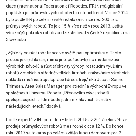
ciace (International Federation of Robotics, IFR)*, má globální
poptávka po průmyslových robotech rostoucí trend. V roce 2014
bylo podle IFR po celém světě instalováno více než 200 tisíc
průmyslových robotů. To je o 15 % více než v roce 2013. Ještě
výraznější pokrok v robotizaci lze sledovat v České republice a na
Slovensku.
„Výhledy na růst robotizace ve světě jsou optimistické. Tento
proces je urychlován, mimo jiné, požadavky na modernizaci
výrobních závodů a růst efektivity výroby, rostoucím využitím
robotů v malých a středně velkých firmách, snižováním výrobních
nákladů i možností spolupráce lidí se stroji,“ říká Jesper Sonne
Thimsen, Area Sales Manager pro střední a východní Evropu ve
společnosti Universal Robots. „Především vývoj robotů
spolupracujících s lidmi bude jedním z hlavních trendů v
následujících letech,“ dodává.
Podle expertů z IFR porostou v letech 2015 až 2017 celosvětové
prodeje průmyslových robotů meziročně o cca 12 %. Do konce
roku 2017 se továrny po celém světě stanou domovem pro 2