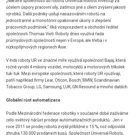
„Některé společnosti do robotů Universal Robots investují za
účelem úspory pracovní síly, zatímco jiné s cílem zvýšení jakosti
výrobků. Další podniky usilují nasazováním robotů na
jednostranné a monotónní opakované úkony o zlepšení
pracovních podmínek,“ říká viceprezident a obchodní ředitel
společnosti Thomas Visti. Roboty dnes využívá řada
průmyslových společností nejen v Evropě, ale třeba i v
nízkopříjmových regionech Asie.
V Indii roboty UR ve značné míře využívá společnost Bajaj, která
ročně vyrobí 4 miliony vozidel, motocyklů a motorových tříkolek
tuk-tuk. Mezi evropské společnosti, které roboty UR využívají,
patří například firmy Lear, Oticon, Bosch, BMW, Scandinavian
Tobacco Group, LG, Samsung, LUK, GN Resound a mnoho dalších.
Globální růst automatizace
Podle Mezinárodní federace robotiky v současné době zažíváme
celo-světový nárůst prodeje automatizačních produktů. Jen v
roce 2011 se prodej robotů zvýšil přibližně o 15 %, což odpovídá
zhruba 130 000 prodaných kusů. Společnost Universal Robots,