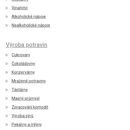
Vinařství
Alkoholické nápoje
Nealkoholické nápoje
Výroba potravin
Cukrovary
Čokoládovny
Konzervárny
Mražené potraviny
Těstárny
Masný průmysl
Zpracování komodit
Výroba sýrů
Pekárny a mlýny