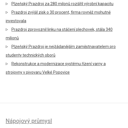
Plzeňský Prazdroj za 280 milonů rozšířil výrobní kapacitu
Prazdroj zvýšil zisk o 30 procent, firma rovněž mohutně
investovala
Prazdroj zprovoznil linku na stáčení plechovek, stála 340
milionů
Plzeňský Prazdroj je nejžádanějším zaměstnavatelem pro
studenty technických oborů
Rekonstrukce a modernizace systému řízení varny a
strojovny v pivovaru Velké Popovice
Nápojový průmysl