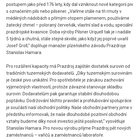
postupem jako před 176 lety, kdy dal vzniknout nové kategorii piv
s označením pils nebo pilsener. „Vaříme stále na tři rmuty v
měděných nádobách s přímým otopem plamenem, používáme
žatecký chmel – poloraný červeňák, vlastní slad a vodu, speciální
prazdrojské kvasnice. Doba výroby Pilsner Urquell tak je i nadále
5 týdnů a chutná, stále stejně skvěle, jako když jej poprvé uvařil
Josef Groll,“ doplňuje manažer plzeňského závodu Prazdroje
Stanislav Hamara.
Pro rozšíření kapacity má Prazdroj zajištěn dostatek surovin od
tradičních tuzemských dodavatelů. „Díky tuzemským surovinám
je české pivo unikátní. Pro spotřebitele je zárukou zachování
výjimečných vlastností, protože závazně stanovuje skladbu
surovin. Dodavatelům pak garantuje stabilní dlouhodobou
poptávku. Dodržování těchto pravidel a prohlubování spolupráce
je součástí naší obchodní politiky. Naše obchodní partnery jsme v
předstihu informovali, že naše dlouhodobé pozitivní obchodní
vztahy budeme díky nové investici ještě posilovat,“ vysvětluje
Stanislav Hamara. Pro novou výrobu přijme Prazdroj pět nových
zaměstnanců – vařičů a zaměstnanců laboratoře.