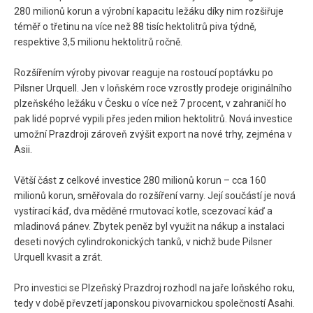
280 milionů korun a výrobní kapacitu ležáku díky nim rozšiřuje
téměř o třetinu na více než 88 tisíc hektolitrů piva týdně,
respektive 3,5 milionu hektolitrů ročně.
Rozšířením výroby pivovar reaguje na rostoucí poptávku po
Pilsner Urquell. Jen v loňském roce vzrostly prodeje originálního
plzeňského ležáku v Česku o více než 7 procent, v zahraničí ho
pak lidé poprvé vypili přes jeden milion hektolitrů. Nová investice
umožní Prazdroji zároveň zvýšit export na nové trhy, zejména v
Asii.
Větší část z celkové investice 280 milionů korun – cca 160
milionů korun, směřovala do rozšíření varny. Její součástí je nová
vystírací káď, dva měděné rmutovací kotle, scezovací káď a
mladinová pánev. Zbytek peněz byl využit na nákup a instalaci
deseti nových cylindrokonických tanků, v nichž bude Pilsner
Urquell kvasit a zrát.
Pro investici se Plzeňský Prazdroj rozhodl na jaře loňského roku,
tedy v době převzetí japonskou pivovarnickou společností Asahi.