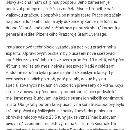
„Nový akcionář nám dal plnou podporu. Jeho záměrem je
posilovat prodeje nejsilnějších značek. Pilsner Urquell je naší
vlajkovou značkou a poptávka po ní stále roste. Práce se začaly
na podzim loňského roku a byly dokončeny koncem letošního
dubna. V současné době začínáme s plnou výrobou,” komentuje
generální ředitel Plzeňského Prazdroje Grant Liversage.
Instalace nové technologie vyžadovala pečlivou práci mnoha
expertů. „Opravdovým oříškem bylo usazení nové scezovací
kádě. Nerezová nádoba má ve svém průměru 10 metrů, váží přes
45 tun a řadí se tak mezi největší scezovací kádě v celé zemi.
Podobně náročná byla i práce s cylindrokonickými tanky. Ty
cestovaly na lodích po moři, poté po Labi, odkud byly na
specializovaných nákladních vozidlech převezeny do Plzně. Když
jsme je v pivovaru přesunovali pomocí speciálních podvalníků,
měli jsme mezi budovami na každé straně jen několik centimetrů
místa. Obří jeřáby potom tanky usadily na konstrukci budovy. Bylo
krásné počasí a přihlížejícím se naskytl nevšední pohled na
obrovské nádoby vážící 23,5 tuny, jak se vznáší nad budovami
pivovaru,“ vzpomíná projektový manažer Tomáš Kosmák. Po