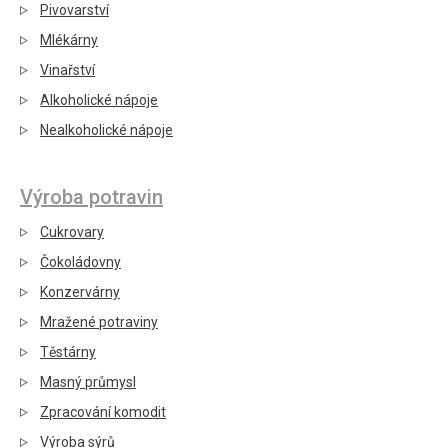
Pivovarství
Mlékárny
Vinařství
Alkoholické nápoje
Nealkoholické nápoje
Výroba potravin
Cukrovary
Čokoládovny
Konzervárny
Mražené potraviny
Těstárny
Masný průmysl
Zpracování komodit
Výroba sýrů