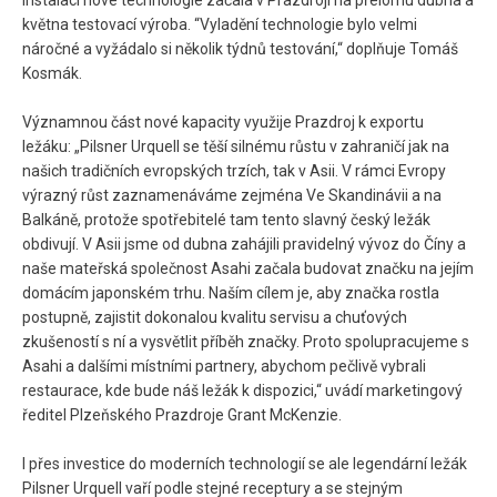
instalaci nové technologie začala v Prazdroji na přelomu dubna a
května testovací výroba. “Vyladění technologie bylo velmi
náročné a vyžádalo si několik týdnů testování,“ doplňuje Tomáš
Kosmák.
Významnou část nové kapacity využije Prazdroj k exportu
ležáku: „Pilsner Urquell se těší silnému růstu v zahraničí jak na
našich tradičních evropských trzích, tak v Asii. V rámci Evropy
výrazný růst zaznamenáváme zejména Ve Skandinávii a na
Balkáně, protože spotřebitelé tam tento slavný český ležák
obdivují. V Asii jsme od dubna zahájili pravidelný vývoz do Číny a
naše mateřská společnost Asahi začala budovat značku na jejím
domácím japonském trhu. Naším cílem je, aby značka rostla
postupně, zajistit dokonalou kvalitu servisu a chuťových
zkušeností s ní a vysvětlit příběh značky. Proto spolupracujeme s
Asahi a dalšími místními partnery, abychom pečlivě vybrali
restaurace, kde bude náš ležák k dispozici,“ uvádí marketingový
ředitel Plzeňského Prazdroje Grant McKenzie.
I přes investice do moderních technologií se ale legendární ležák
Pilsner Urquell vaří podle stejné receptury a se stejným