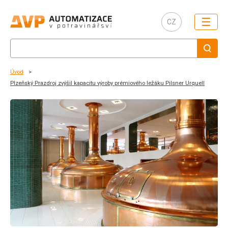
☰
CZ
Úvod
Plzeňský Prazdroj zvýšil kapacitu výroby prémiového ležáku Pilsner Urquell