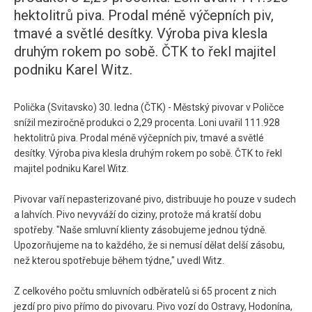
hektolitrů piva. Prodal méně výčepních piv,
tmavé a světlé desítky. Výroba piva klesla
druhým rokem po sobě. ČTK to řekl majitel
podniku Karel Witz.
Polička (Svitavsko) 30. ledna (ČTK) - Městský pivovar v Poličce
snížil meziročně produkci o 2,29 procenta. Loni uvařil 111.928
hektolitrů piva. Prodal méně výčepních piv, tmavé a světlé
desítky. Výroba piva klesla druhým rokem po sobě. ČTK to řekl
majitel podniku Karel Witz.
Pivovar vaří nepasterizované pivo, distribuuje ho pouze v sudech
a lahvích. Pivo nevyváží do ciziny, protože má kratší dobu
spotřeby. "Naše smluvní klienty zásobujeme jednou týdně.
Upozorňujeme na to každého, že si nemusí dělat delší zásobu,
než kterou spotřebuje během týdne," uvedl Witz.
Z celkového počtu smluvních odběratelů si 65 procent z nich
jezdí pro pivo přímo do pivovaru. Pivo vozí do Ostravy, Hodonína,