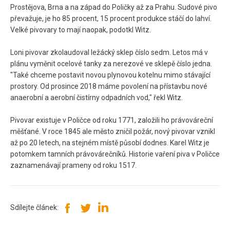
Prostějova, Brna a na západ do Poličky až za Prahu. Sudové pivo
převažuje, je ho 85 procent, 15 procent produkce stáčí do lahví.
Velké pivovary to mají naopak, podotkl Witz.
Loni pivovar zkolaudoval ležácký sklep číslo sedm. Letos má v
plánu vyměnit ocelové tanky za nerezové ve sklepě číslo jedna.
"Také chceme postavit novou plynovou kotelnu mimo stávající
prostory. Od prosince 2018 máme povolení na přístavbu nové
anaerobní a aerobní čistírny odpadních vod," řekl Witz.
Pivovar existuje v Poličce od roku 1771, založili ho právováreční
měšťané. V roce 1845 ale město zničil požár, nový pivovar vznikl
až po 20 letech, na stejném místě působí dodnes. Karel Witz je
potomkem tamních právovárečníků. Historie vaření piva v Poličce
zaznamenávají prameny od roku 1517.
Sdílejte článek: