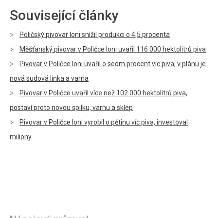
Související články
Poličský pivovar loni snížil produkci o 4,5 procenta
Měšťanský pivovar v Poličce loni uvařil 116 000 hektolitrů piva
Pivovar v Poličce loni uvařil o sedm procent víc piva, v plánu je
nová sudová linka a varna
Pivovar v Poličce uvařil více než 102.000 hektolitrů piva,
postaví proto novou spilku, varnu a sklep
Pivovar v Poličce loni vyrobil o pětinu víc piva, investoval
miliony