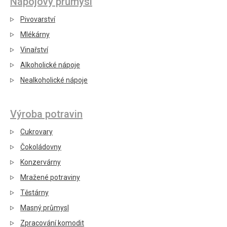
Nápojový průmysl
Pivovarství
Mlékárny
Vinařství
Alkoholické nápoje
Nealkoholické nápoje
Výroba potravin
Cukrovary
Čokoládovny
Konzervárny
Mražené potraviny
Těstárny
Masný průmysl
Zpracování komodit