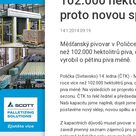
102.000 hektol
proto novou sp
14.1.2014 09:19
Měšťanský pivovar v Poličce
než 102.000 hektolitrů piva,
vyrobil o pětinu piva méně.
Polička (Svitavsko) 14. ledna (ČTK) - 
roce více než 102.000 hektolitrů piva, 
piva méně. Na výsledcích se projevilo 
sezonu. ČTK to řekl ředitel a předseda
Naši kapacitu jsme naplnili, dojeli jsm
postavíme nový sklep, novou spilku a 
Z kapacitních důvodů musel pivovar v
zavedl jmenný seznam zájemců pro pří