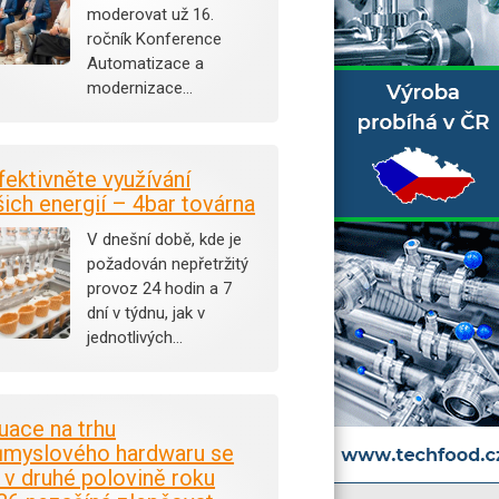
moderovat už 16.
ročník Konference
Automatizace a
modernizace…
fektivněte využívání
šich energií – 4bar továrna
V dnešní době, kde je
požadován nepřetržitý
provoz 24 hodin a 7
dní v týdnu, jak v
jednotlivých…
tuace na trhu
ůmyslového hardwaru se
i v druhé polovině roku