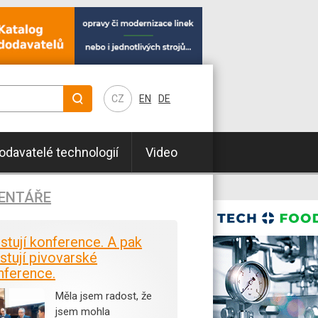
CZ
EN
DE
odavatelé technologií
Video
ENTÁŘE
istují konference. A pak
stují pivovarské
nference.
Měla jsem radost, že
jsem mohla