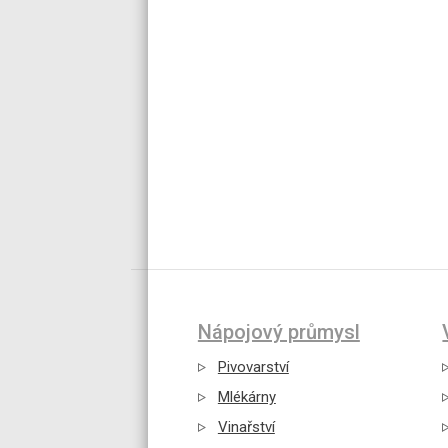
Nápojový průmysl
Pivovarství
Mlékárny
Vinařství