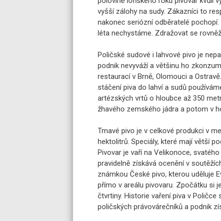
polovině loňského roku pivovar kvůli v
vyšší zálohy na sudy. Zákazníci to res
nakonec seriózní odběratelé pochopí. 
léta nechystáme. Zdražovat se rovněž
Poličské sudové i lahvové pivo je nep
podnik nevyváží a většinu ho zkonzumu
restaurací v Brně, Olomouci a Ostravě. 
stáčení piva do lahví a sudů používáme
artézských vrtů o hloubce až 350 metr
žhavého zemského jádra a potom v horn
Tmavé pivo je v celkové produkci v men
hektolitrů. Speciály, které mají větší p
Pivovar je vaří na Velikonoce, svatéh
pravidelně získává ocenění v soutěžíc
známkou České pivo, kterou uděluje E
přímo v areálu pivovaru. Zpočátku si je
čtvrtiny. Historie vaření piva v Polič
poličských právovárečníků a podnik zís