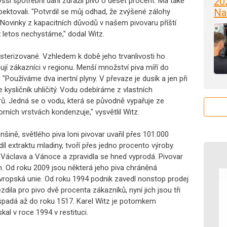
20
yšší spotřební dani zdražil pivo o deset procent. Má také
Na
pektovali. "Potvrdil se můj odhad, že zvýšené zálohy
Novinky z kapacitních důvodů v našem pivovaru příští
 letos nechystáme," dodal Witz.
asterizované. Vzhledem k době jeho trvanlivosti ho
jí zákazníci v regionu. Menší množství piva míří do
"Používáme dva inertní plyny. V převaze je dusík a jen při
 kysličník uhličitý. Vodu odebíráme z vlastních
ů. Jedná se o vodu, která se původně vypařuje ze
ích vrstvách kondenzuje," vysvětlil Witz.
šině, světlého piva loni pivovar uvařil přes 101.000
odíl extraktu mladiny, tvoří přes jedno procento výroby.
o Václava a Vánoce a zpravidla se hned vyprodá. Pivovar
h. Od roku 2009 jsou některá jeho piva chráněná
vropská unie. Od roku 1994 podnik zavedl nonstop prodej
zdila pro pivo dvě procenta zákazníků, nyní jich jsou tři
ce spadá až do roku 1517. Karel Witz je potomkem
kal v roce 1994 v restituci.