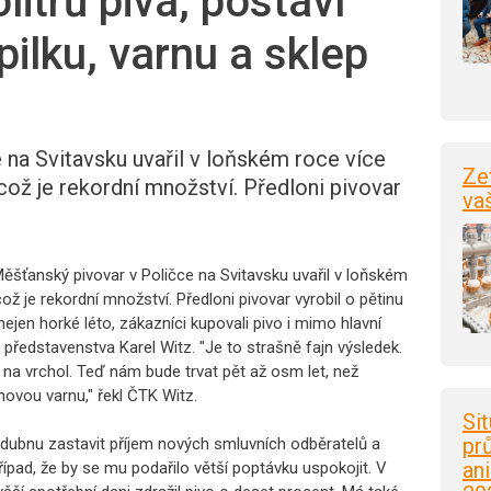
itrů piva, postaví
ilku, varnu a sklep
 na Svitavsku uvařil v loňském roce více
Ze
 což je rekordní množství. Předloni pivovar
va
Měšťanský pivovar v Poličce na Svitavsku uvařil v loňském
což je rekordní množství. Předloni pivovar vyrobil o pětinu
nejen horké léto, zákazníci kupovali pivo i mimo hlavní
 představenstva Karel Witz. "Je to strašně fajn výsledek.
e na vrchol. Teď nám bude trvat pět až osm let, než
novou varnu," řekl ČTK Witz.
Si
pr
 dubnu zastavit příjem nových smluvních odběratelů a
an
pad, že by se mu podařilo větší poptávku uspokojit. V