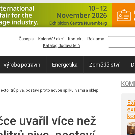
Časopis
Kalendář akcí
Kontakt
Reklama
Katalog dodavatelů
Výroba potravin
Energetika
Zemědělství
D
KOM
ektolitrů piva, postaví proto novou spilku, varnu a sklep
Ex
exi
ko
čce uvařil více než