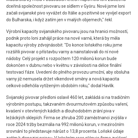
dceřiná společnost pivovaru se sídlem v Györu. Nově jsme loni
začali svijanské pivo vyvážet do Itálie a pozitivně se vyvíjel export
do Bulharska, i když zatím jen v malých objemech," řekl.
Výrobní kapacity svijanského pivovaru jsou na hranici možností,
podnik proto loni zahájil práce na nové varně, která by měla
kapacitu výroby zdvojnásobit. "Do konce loňského roku jsme
rozšířili pivovar o přístavbu varny a nainstalovali do ní nové
nádoby. Celý projekt s rozpočtem 120 milionů korun bude
dokončen v dubnu nebo v květnu v závislosti na délce finální
testovací fáze. Uvedení do plného provozu umožní, aby obsluha
varny již nemusela držet víkendové směny a nová kapacita
celkově odlehčila vytíženým obdobím roku," dodal Havlík.
Svijanský pivovar předloni oslavil 460 let, zakládá si na tradičním
výrobním postupu, takzvaném dvourmutovém způsobu vaření,
kvašení v otevřených kádích a dlouhodobém zrání piva v
ležáckých sklepích. Firma se zhruba 200 zaměstnanci zvýšila v
roce 2024 tržby bezmála na 992 milionů korun, v meziročním
srovnání to představuje nárůst o 13,8 procenta. Loňské údaje