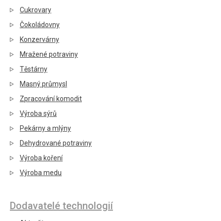
Cukrovary
Čokoládovny
Konzervárny
Mražené potraviny
Těstárny
Masný průmysl
Zpracování komodit
Výroba sýrů
Pekárny a mlýny
Dehydrované potraviny
Výroba koření
Výroba medu
Dodavatelé technologií