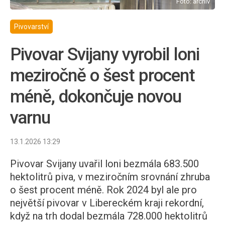
Foto: archiv
Pivovarství
Pivovar Svijany vyrobil loni
meziročně o šest procent
méně, dokončuje novou
varnu
13.1.2026 13:29
Pivovar Svijany uvařil loni bezmála 683.500
hektolitrů piva, v meziročním srovnání zhruba
o šest procent méně. Rok 2024 byl ale pro
největší pivovar v Libereckém kraji rekordní,
když na trh dodal bezmála 728.000 hektolitrů