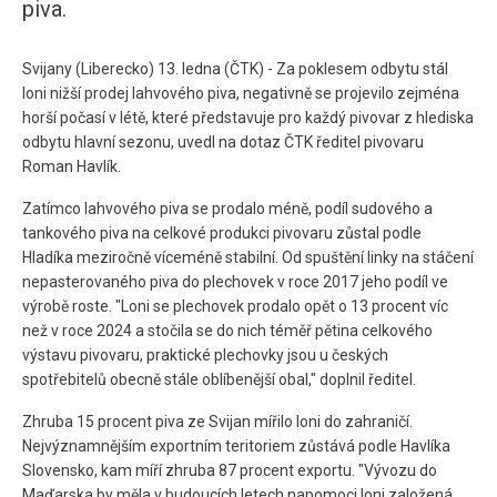
piva.
Svijany (Liberecko) 13. ledna (ČTK) - Za poklesem odbytu stál
loni nižší prodej lahvového piva, negativně se projevilo zejména
horší počasí v létě, které představuje pro každý pivovar z hlediska
odbytu hlavní sezonu, uvedl na dotaz ČTK ředitel pivovaru
Roman Havlík.
Zatímco lahvového piva se prodalo méně, podíl sudového a
tankového piva na celkové produkci pivovaru zůstal podle
Hladíka meziročně víceméně stabilní. Od spuštění linky na stáčení
nepasterovaného piva do plechovek v roce 2017 jeho podíl ve
výrobě roste. "Loni se plechovek prodalo opět o 13 procent víc
než v roce 2024 a stočila se do nich téměř pětina celkového
výstavu pivovaru, praktické plechovky jsou u českých
spotřebitelů obecně stále oblíbenější obal," doplnil ředitel.
Zhruba 15 procent piva ze Svijan mířilo loni do zahraničí.
Nejvýznamnějším exportním teritoriem zůstává podle Havlíka
Slovensko, kam míří zhruba 87 procent exportu. "Vývozu do
Maďarska by měla v budoucích letech napomoci loni založená