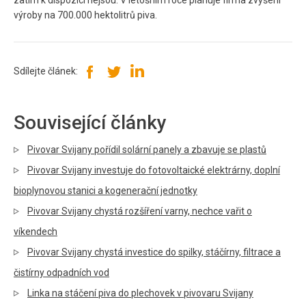
zatím k dispozici nejsou. V letošním roce plánuje firma zvýšení
výroby na 700.000 hektolitrů piva.
Sdílejte článek:
Související články
Pivovar Svijany pořídil solární panely a zbavuje se plastů
Pivovar Svijany investuje do fotovoltaické elektrárny, doplní
bioplynovou stanici a kogenerační jednotky
Pivovar Svijany chystá rozšíření varny, nechce vařit o
víkendech
Pivovar Svijany chystá investice do spilky, stáčírny, filtrace a
čistírny odpadních vod
Linka na stáčení piva do plechovek v pivovaru Svijany