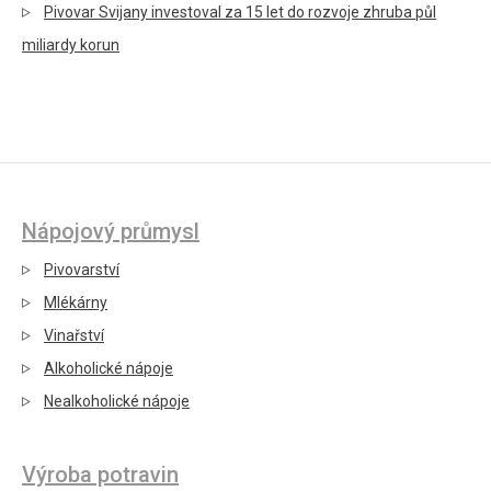
Pivovar Svijany investoval za 15 let do rozvoje zhruba půl
miliardy korun
Nápojový průmysl
Pivovarství
Mlékárny
Vinařství
Alkoholické nápoje
Nealkoholické nápoje
Výroba potravin