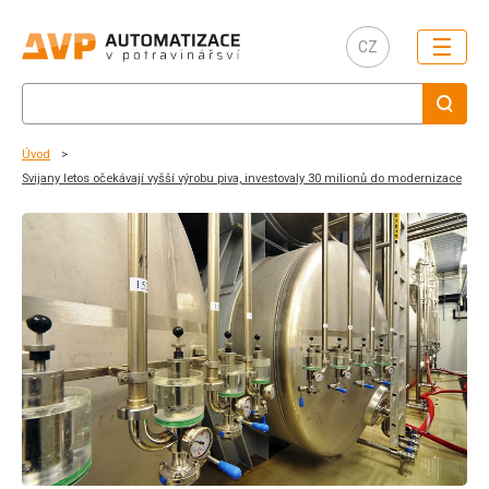
☰
CZ
Úvod
Svijany letos očekávají vyšší výrobu piva, investovaly 30 milionů do modernizace