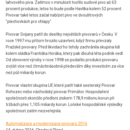
lahvového piva. Zatímco v minulosti tvořilo sudové pivo až 63
procent produkce, letos to bude podle Havlíka kolem 52 procent.
Pivovar také letos začal nabízet pivo ve dvoulitrových
"plechovkách pro chlapy".
Pivovar Svijany patří do desítky největších pivovarů v Česku. V
roce 1997 mu přitom hrozilo uzavření, když firmu převzaly
Pražské pivovary. Před likvidací ho tehdy zachránila skupina lidí
kolem sládka Františka Horáka, který pak dlouhá léta podnik vedl.
Od obnovení výroby v roce 1998 se podařilo produkci pivovaru
zvýšit více než čtrnáctinásobně především díky investicím za více
než půl miliardy korun.
Pivovar vlastní skupina LIF, které patří také sesterský Pivovar
Rohozec nebo náchodský pivovar Primátor. Hospodaření
společnosti skončilo předloni ziskem 178,9 milionu korun při
tržbách přes 1,105 miliardy korun. Loňské hospodářské výsledky
společnost zatím nezveřejnila.
Automatizace a modernizace pivovarů 2016