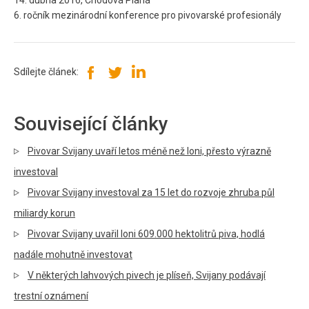
14. dubna 2016, Chodová Planá
6. ročník mezinárodní konference pro pivovarské profesionály
Sdílejte článek:
Související články
Pivovar Svijany uvaří letos méně než loni, přesto výrazně
investoval
Pivovar Svijany investoval za 15 let do rozvoje zhruba půl
miliardy korun
Pivovar Svijany uvařil loni 609.000 hektolitrů piva, hodlá
nadále mohutně investovat
V některých lahvových pivech je plíseň, Svijany podávají
trestní oznámení