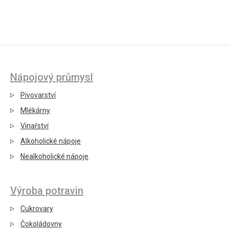
Nápojový průmysl
Pivovarství
Mlékárny
Vinařství
Alkoholické nápoje
Nealkoholické nápoje
Výroba potravin
Cukrovary
Čokoládovny