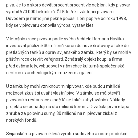
piva. Je to o skoro devět procent procent víc než loni, kdy pivovar
vyrobil 570.000 hektolitrů. ČTK to řekli zástupci pivovaru.
Důvodem je mimo jiné pěkné počasí. Loni poprvé od roku 1998,
kdy se v pivovaru obnovila výroba, výstav klesl.
V letošním roce pivovar podle svého ředitele Romana Havlíka
investoval přibližně 30 milionů korun do nové šrotovny a také do
přetlačných tanků a oprav svijanského zámku, který by se mohl v
příštím roce otevřít veřejnosti. Zchátralý objekt koupila firma
před dvěma lety, vybudovat v něm chce kulturně-společenské
centrum s archeologickým muzeem a galerií.
U zámku by mohl vzniknout minipivovar, kde budou mít lidé
možnost zkusit si uvařit vlastní pivo. V zámku se má otevřít
pivovarská restaurace a počítá se také s ubytováním. Náklady
projektu se odhadují na sto milionů korun. Již začala první etapa
zhruba za polovinu sumy, 30 milionů na ni pivovar získal z
norských fondů.
Svijanskému pivovaru klesá výroba sudového a roste produkce