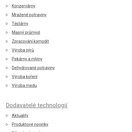
Konzervárny
Mražené potraviny
Těstárny
Masný průmysl
Zpracování komodit
Výroba sýrů
Pekárny a mlýny
Dehydrované potraviny
Výroba koření
Výroba medu
Dodavatelé technologií
Aktuality
Produktové novinky