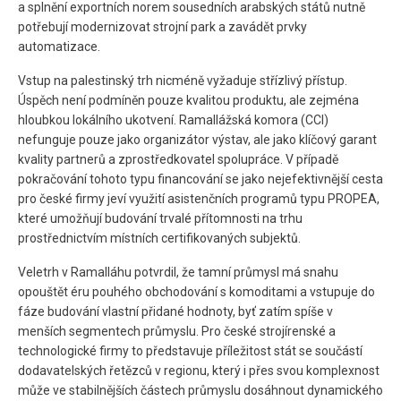
a splnění exportních norem sousedních arabských států nutně
potřebují modernizovat strojní park a zavádět prvky
automatizace.
Vstup na palestinský trh nicméně vyžaduje střízlivý přístup.
Úspěch není podmíněn pouze kvalitou produktu, ale zejména
hloubkou lokálního ukotvení. Ramallážská komora (CCI)
nefunguje pouze jako organizátor výstav, ale jako klíčový garant
kvality partnerů a zprostředkovatel spolupráce. V případě
pokračování tohoto typu financování se jako nejefektivnější cesta
pro české firmy jeví využití asistenčních programů typu PROPEA,
které umožňují budování trvalé přítomnosti na trhu
prostřednictvím místních certifikovaných subjektů.
Veletrh v Ramalláhu potvrdil, že tamní průmysl má snahu
opouštět éru pouhého obchodování s komoditami a vstupuje do
fáze budování vlastní přidané hodnoty, byť zatím spíše v
menších segmentech průmyslu. Pro české strojírenské a
technologické firmy to představuje příležitost stát se součástí
dodavatelských řetězců v regionu, který i přes svou komplexnost
může ve stabilnějších částech průmyslu dosáhnout dynamického