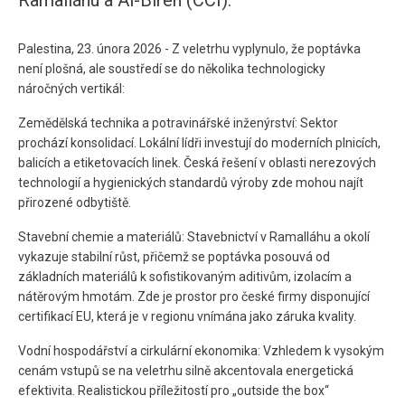
Ramalláhu a Al-Bireh (CCI).
Palestina, 23. února 2026 - Z veletrhu vyplynulo, že poptávka
není plošná, ale soustředí se do několika technologicky
náročných vertikál:
Zemědělská technika a potravinářské inženýrství: Sektor
prochází konsolidací. Lokální lídři investují do moderních plnicích,
balicích a etiketovacích linek. Česká řešení v oblasti nerezových
technologií a hygienických standardů výroby zde mohou najít
přirozené odbytiště.
Stavební chemie a materiálů: Stavebnictví v Ramalláhu a okolí
vykazuje stabilní růst, přičemž se poptávka posouvá od
základních materiálů k sofistikovaným aditivům, izolacím a
nátěrovým hmotám. Zde je prostor pro české firmy disponující
certifikací EU, která je v regionu vnímána jako záruka kvality.
Vodní hospodářství a cirkulární ekonomika: Vzhledem k vysokým
cenám vstupů se na veletrhu silně akcentovala energetická
efektivita. Realistickou příležitostí pro „outside the box“