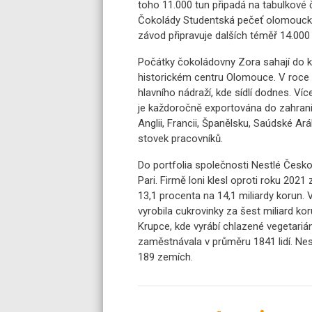
toho 11.000 tun připadá na tabulkové 
Čokolády Studentská pečeť olomoucký
závod připravuje dalších téměř 14.00
Počátky čokoládovny Zora sahají do kon
historickém centru Olomouce. V roce 1
hlavního nádraží, kde sídlí dodnes. V
je každoročně exportována do zahrani
Anglii, Francii, Španělsku, Saúdské 
stovek pracovníků.
Do portfolia společnosti Nestlé Česko
Pari. Firmě loni klesl oproti roku 2021
13,1 procenta na 14,1 miliardy korun
vyrobila cukrovinky za šest miliard ko
Krupce, kde vyrábí chlazené vegetari
zaměstnávala v průměru 1841 lidí. Nest
189 zemích.