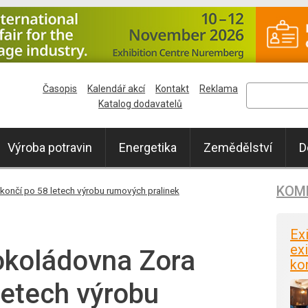
Časopis
Kalendář akcí
Kontakt
Reklama
Katalog dodavatelů
Výroba potravin
Energetika
Zemědělství
D
KOM
ončí po 58 letech výrobu rumových pralinek
Ex
exi
koládovna Zora
ko
letech výrobu