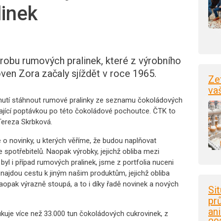
inek
robu rumových pralinek, které z výrobního
en Zora začaly sjíždět v roce 1965.
Ze
va
nutí stáhnout rumové pralinky ze seznamu čokoládových
sající poptávkou po této čokoládové pochoutce. ČTK to
Tereza Skrbková.
o novinky, u kterých věříme, že budou naplňovat
 spotřebitelů. Naopak výrobky, jejichž obliba mezi
yl i případ rumových pralinek, jsme z portfolia nuceni
é najdou cestu k jiným našim produktům, jejichž obliba
opak výrazně stoupá, a to i díky řadě novinek a nových
Si
pr
an
uje více než 33.000 tun čokoládových cukrovinek, z