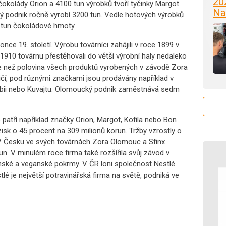
20
čokolády Orion a 4100 tun výrobků tvoří tyčinky Margot.
Na
 podnik ročně vyrobí 3200 tun. Vedle hotových výrobků
0 tun čokoládové hmoty.
ce 19. století. Výrobu továrníci zahájili v roce 1899 v
910 továrnu přestěhovali do větší výrobní haly nedaleko
íce než polovina všech produktů vyrobených v závodě Zora
čí, pod různými značkami jsou prodávány například v
Arábii nebo Kuvajtu. Olomoucký podnik zaměstnává sedm
 patří například značky Orion, Margot, Kofila nebo Bon
 zisk o 45 procent na 309 milionů korun. Tržby vzrostly o
. V Česku ve svých továrnách Zora Olomouc a Sfinx
run. V minulém roce firma také rozšířila svůj závod v
ánské a veganské pokrmy. V ČR loni společnost Nestlé
lé je největší potravinářská firma na světě, podniká ve