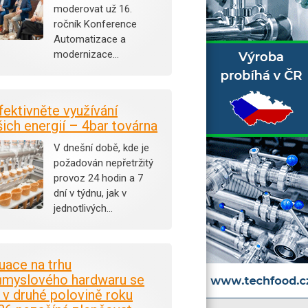
moderovat už 16.
ročník Konference
Automatizace a
modernizace…
fektivněte využívání
šich energií – 4bar továrna
V dnešní době, kde je
požadován nepřetržitý
provoz 24 hodin a 7
dní v týdnu, jak v
jednotlivých…
tuace na trhu
ůmyslového hardwaru se
i v druhé polovině roku