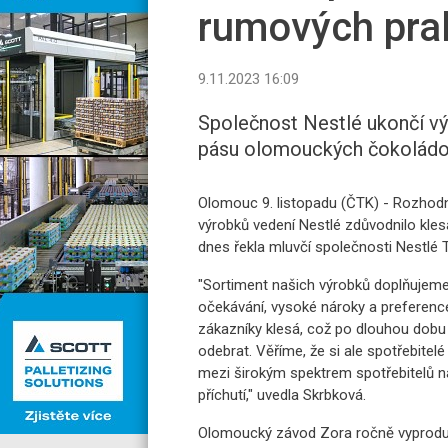
rumových pral
9.11.2023 16:09
Společnost Nestlé ukončí vý
pásu olomouckých čokoládov
Olomouc 9. listopadu (ČTK) - Rozhod
výrobků vedení Nestlé zdůvodnilo kle
dnes řekla mluvčí společnosti Nestlé 
"Sortiment našich výrobků doplňujeme 
očekávání, vysoké nároky a preference
zákazníky klesá, což po dlouhou dobu b
odebrat. Věříme, že si ale spotřebitel
mezi širokým spektrem spotřebitelů na
příchutí," uvedla Skrbková.
Olomoucký závod Zora ročně vyproduk