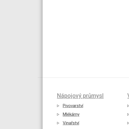
Nápojový průmysl
Pivovarství
Mlékárny
Vinařství