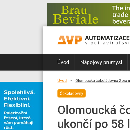
Úvod
Nápojový průmysl
Úvod
Olomoucká čokoládovna Zora uk
Čokoládovny
Olomoucká čo
ukončí po 58 