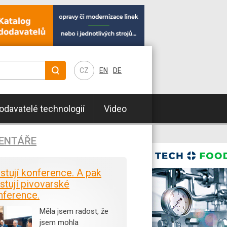
CZ
EN
DE
odavatelé technologií
Video
ENTÁŘE
istují konference. A pak
stují pivovarské
nference.
Měla jsem radost, že
jsem mohla