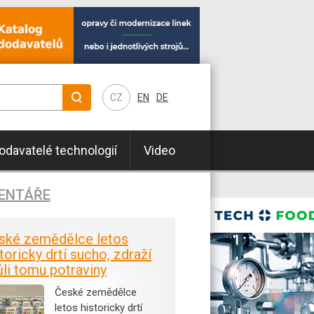
CZ
EN
DE
odavatelé technologií
Video
ENTÁŘE
ské zemědělce letos
toricky drtí sucho, zdraží
ůli tomu potraviny
České zemědělce
letos historicky drtí