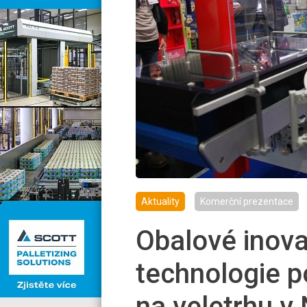
Aktuality
Komerční prezentace
Obalové inova
technologie p
na veletrhu 