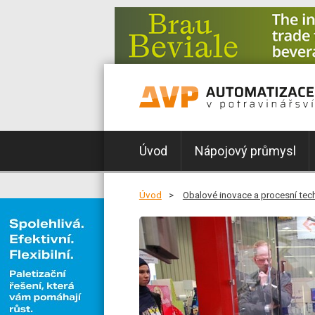
Úvod
Nápojový průmysl
Úvod
Obalové inovace a procesní tec