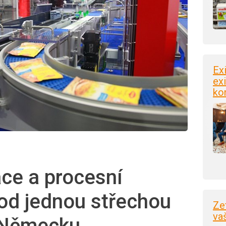
Ex
exi
ko
ce a procesní
od jednou střechou
Ze
va
v Německu