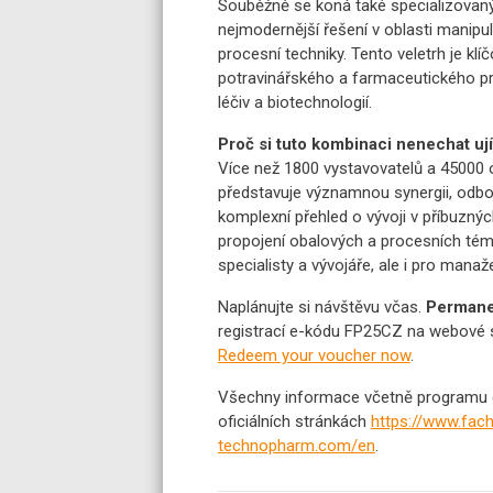
Souběžně se koná také specializova
nejmodernější řešení v oblasti manipu
procesní techniky. Tento veletrh je k
potravinářského a farmaceutického prů
léčiv a biotechnologií.
Proč si tuto kombinaci nenechat ují
Více než 1800 vystavovatelů a 45000 
představuje významnou synergii, odbo
komplexní přehled o vývoji v příbuzných
propojení obalových a procesních téma
specialisty a vývojáře, ale i pro mana
Naplánujte si návštěvu včas.
Permanen
registrací e-kódu FP25CZ na webové 
Redeem your voucher now
.
Všechny informace včetně programu d
oficiálních stránkách
https://www.fac
technopharm.com/en
.