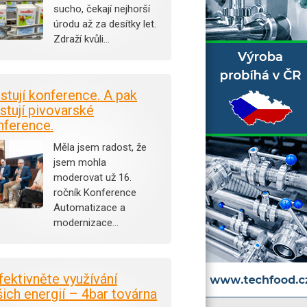
sucho, čekají nejhorší
úrodu až za desítky let.
Zdraží kvůli…
istují konference. A pak
stují pivovarské
nference.
Měla jsem radost, že
jsem mohla
moderovat už 16.
ročník Konference
Automatizace a
modernizace…
fektivněte využívání
šich energií – 4bar továrna