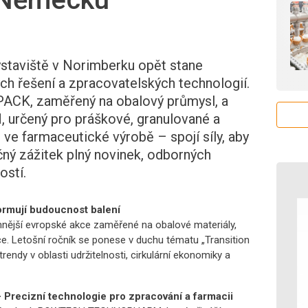
výstaviště v Norimberku opět stane
h řešení a zpracovatelských technologií.
PACK, zaměřený na obalový průmysl, a
ený pro práškové, granulované a
 ve farmaceutické výrobě – spojí síly, aby
čný zážitek plný novinek, odborných
ostí.
rmují budoucnost balení
ější evropské akce zaměřené na obalové materiály,
e. Letošní ročník se ponese v duchu tématu „Transition
 trendy v oblasti udržitelnosti, cirkulární ekonomiky a
izní technologie pro zpracování a farmacii