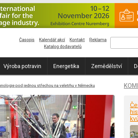
Časopis
Kalendář akcí
Kontakt
Reklama
Katalog dodavatelů
Výroba potravin
Energetika
Zemědělství
D
KOM
hnologie pod jednou střechou na veletrhu v Německu
Če
his
kv