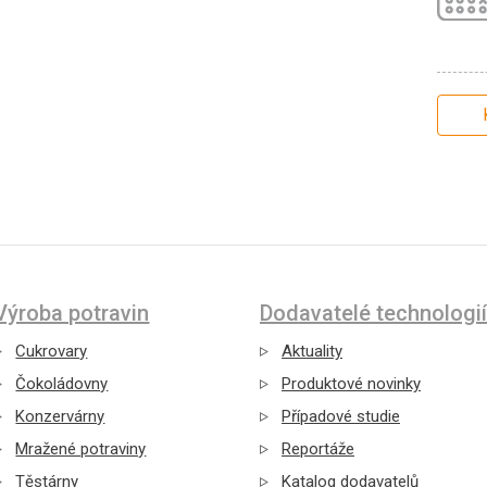
Výroba potravin
Dodavatelé technologií
Cukrovary
Aktuality
Čokoládovny
Produktové novinky
Konzervárny
Případové studie
Mražené potraviny
Reportáže
Těstárny
Katalog dodavatelů