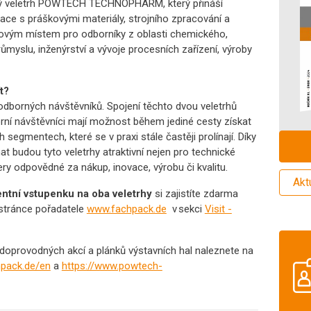
ný veletrh POWTECH TECHNOPHARM, který přináší
lace s práškovými materiály, strojního zpracování a
líčovým místem pro odborníky z oblasti chemického,
myslu, inženýrství a vývoje procesních zařízení, výroby
t?
odborných návštěvníků. Spojení těchto dvou veletrhů
rní návštěvníci mají možnost během jediné cesty získat
 segmentech, které se v praxi stále častěji prolínají. Díky
t budou tyto veletrhy atraktivní nejen pro technické
žery odpovědné za nákup, inovace, výrobu či kvalitu.
Akt
tní vstupenku na oba veletrhy
si zajistíte zdarma
stránce pořadatele
www.fachpack.de
v sekci
Visit -
oprovodných akcí a plánků výstavních hal naleznete na
hpack.de/en
a
https://www.powtech-