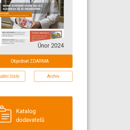
Únor 2024
Objednat ZDARMA
uální číslo
Archiv
Katalog
dodavatelů