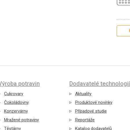
Výroba potravin
Dodavatelé technologií
Cukrovary
Aktuality
Čokoládovny
Produktové novinky
Konzervárny
Případové studie
Mražené potraviny
Reportáže
Těstárny
Katalog dodavatelů