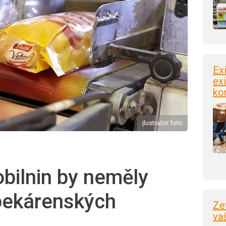
Ex
exi
ko
ilustrační foto
obilnin by neměly
 pekárenských
Ze
va