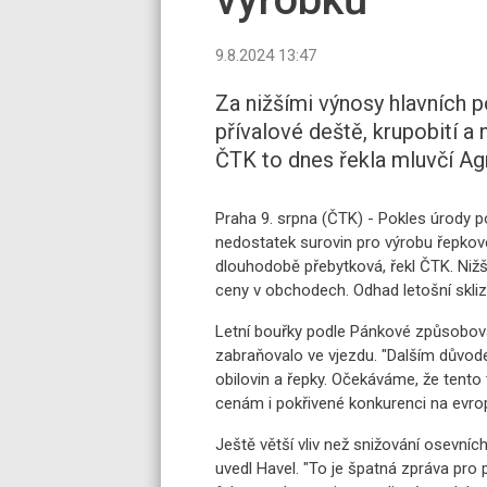
9.8.2024 13:47
Za nižšími výnosy hlavních po
přívalové deště, krupobití a
ČTK to dnes řekla mluvčí A
Praha 9. srpna (ČTK) - Pokles úrody p
nedostatek surovin pro výrobu řepkové
dlouhodobě přebytková, řekl ČTK. Nižš
ceny v obchodech. Odhad letošní sklizn
Letní bouřky podle Pánkové způsobov
zabraňovalo ve vjezdu. "Dalším důvode
obilovin a řepky. Očekáváme, že tent
cenám i pokřivené konkurenci na evrop
Ještě větší vliv než snižování osevní
uvedl Havel. "To je špatná zpráva pro 