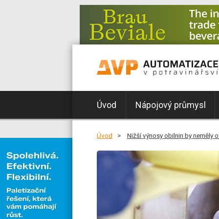
Úvod
Nápojový průmysl
Úvod
Nižší výnosy obilnin by neměly 