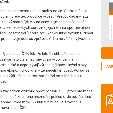
" řekl.
 nebude znamenat nedostatek surovin, Česko mělo v
roblém přebytek produkce vyvézt. "Předpokládaný nižší
l mít významnější vliv na ceny, zejména pekárenské
ny zemědělských surovin - jejich vliv na spotřebitelské
 řádu desetihaléřů podle typu konkrétního výrobku," dodal.
 představuje dobrou zprávou, ČR je největším vývozcem
ýcha dnes ČTK řekl, že letošní sklizeň bude za
žel se tato čísla neprojevují na vývoji cen na
tále nízké a nepokrývají výrobní náklady. Jinými slovy
Akt
nou ekonomickou krizi v zemědělství," uvedl. Pokud se
 nezvýší, přijdou letos zemědělci na tržbách asi o
dal.
un základních obilovin, oproti loňsku o 9,5 procenta méně.
0 tun, což znamená meziroční pokles o víc než čtvrtinu
 Naopak úroda máku 27.000 tun bude ve srovnání s
rmoval dnes ČSÚ.