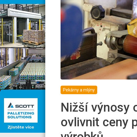
Pekárny a mlýny
Nižší výnosy 
ovlivnit ceny
výrobků