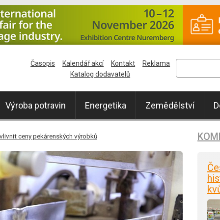
Časopis
Kalendář akcí
Kontakt
Reklama
Katalog dodavatelů
Výroba potravin
Energetika
Zemědělství
D
KOM
ovlivnit ceny pekárenských výrobků
Če
his
kv