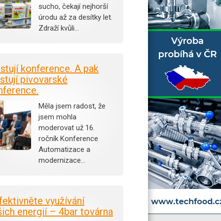
sucho, čekají nejhorší
úrodu až za desítky let.
Zdraží kvůli…
istují konference. A pak
stují pivovarské
nference.
Měla jsem radost, že
jsem mohla
moderovat už 16.
ročník Konference
Automatizace a
modernizace…
fektivněte využívání
šich energií – 4bar továrna