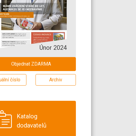
Únor 2024
Objednat ZDARMA
uální číslo
Archiv
Katalog
dodavatelů