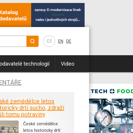
CZ
EN
DE
odavatelé technologií
Video
ENTÁŘE
ské zemědělce letos
toricky drtí sucho, zdraží
ůli tomu potraviny
České zemědělce
letos historicky drtí