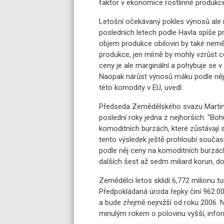
faktor v ekonomice rostlinné produkce,
Letošní očekávaný pokles výnosů ale
posledních letech podle Havla spíše p
objem produkce obilovin by také nemě
produkce, jen mírně by mohly vzrůst ce
ceny je ale marginální a pohybuje se v
Naopak nárůst výnosů máku podle něj
této komodity v EU, uvedl.
Předseda Zemědělského svazu Martin P
poslední roky jedna z nejhorších. "Bohu
komoditních burzách, které zůstávají s
tento výsledek ještě prohloubí součas
podle něj ceny na komoditních burzách
dalších šest až sedm miliard korun, do
Zemědělci letos sklidí 6,772 milionu t
Předpokládaná úroda řepky činí 962.00
a bude zřejmě nejnižší od roku 2006.
minulým rokem o polovinu vyšší, info