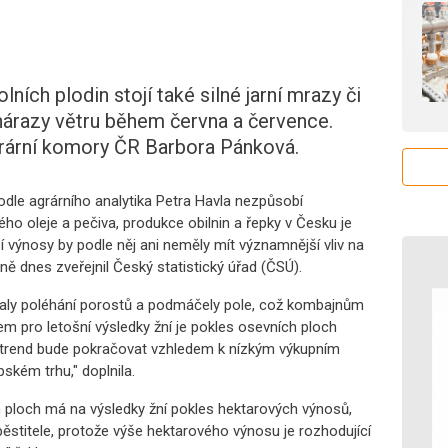
lních plodin stojí také silné jarní mrazy či
 nárazy větru během června a července.
grární komory ČR Barbora Pánková.
odle agrárního analytika Petra Havla nezpůsobí
ho oleje a pečiva, produkce obilnin a řepky v Česku je
í výnosy by podle něj ani neměly mít významnější vliv na
ě dnes zveřejnil Český statistický úřad (ČSÚ).
aly poléhání porostů a podmáčely pole, což kombajnům
m pro letošní výsledky žní je pokles osevních ploch
o trend bude pokračovat vzhledem k nízkým výkupním
ském trhu," doplnila.
ch ploch má na výsledky žní pokles hektarových výnosů,
pěstitele, protože výše hektarového výnosu je rozhodující