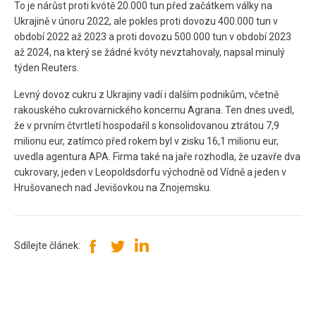
To je nárůst proti kvótě 20.000 tun před začátkem války na
Ukrajině v únoru 2022, ale pokles proti dovozu 400.000 tun v
období 2022 až 2023 a proti dovozu 500.000 tun v období 2023
až 2024, na který se žádné kvóty nevztahovaly, napsal minulý
týden Reuters.
Levný dovoz cukru z Ukrajiny vadí i dalším podnikům, včetně
rakouského cukrovarnického koncernu Agrana. Ten dnes uvedl,
že v prvním čtvrtletí hospodařil s konsolidovanou ztrátou 7,9
milionu eur, zatímco před rokem byl v zisku 16,1 milionu eur,
uvedla agentura APA. Firma také na jaře rozhodla, že uzavře dva
cukrovary, jeden v Leopoldsdorfu východně od Vídně a jeden v
Hrušovanech nad Jevišovkou na Znojemsku.
Sdílejte článek: