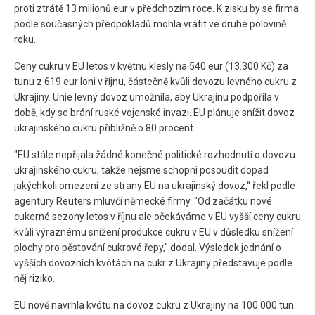
proti ztrátě 13 milionů eur v předchozím roce. K zisku by se firma
podle současných předpokladů mohla vrátit ve druhé polovině
roku.
Ceny cukru v EU letos v květnu klesly na 540 eur (13.300 Kč) za
tunu z 619 eur loni v říjnu, částečně kvůli dovozu levného cukru z
Ukrajiny. Unie levný dovoz umožnila, aby Ukrajinu podpořila v
době, kdy se brání ruské vojenské invazi. EU plánuje snížit dovoz
ukrajinského cukru přibližně o 80 procent.
"EU stále nepřijala žádné konečné politické rozhodnutí o dovozu
ukrajinského cukru, takže nejsme schopni posoudit dopad
jakýchkoli omezení ze strany EU na ukrajinský dovoz,“ řekl podle
agentury Reuters mluvčí německé firmy. "Od začátku nové
cukerné sezony letos v říjnu ale očekáváme v EU vyšší ceny cukru
kvůli výraznému snížení produkce cukru v EU v důsledku snížení
plochy pro pěstování cukrové řepy," dodal. Výsledek jednání o
vyšších dovozních kvótách na cukr z Ukrajiny představuje podle
něj riziko.
EU nově navrhla kvótu na dovoz cukru z Ukrajiny na 100.000 tun.