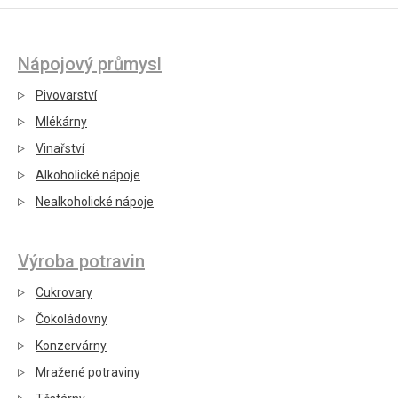
Nápojový průmysl
Pivovarství
Mlékárny
Vinařství
Alkoholické nápoje
Nealkoholické nápoje
Výroba potravin
Cukrovary
Čokoládovny
Konzervárny
Mražené potraviny