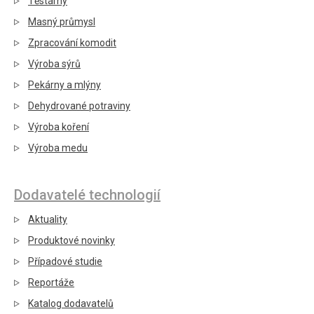
Těstárny
Masný průmysl
Zpracování komodit
Výroba sýrů
Pekárny a mlýny
Dehydrované potraviny
Výroba koření
Výroba medu
Dodavatelé technologií
Aktuality
Produktové novinky
Případové studie
Reportáže
Katalog dodavatelů