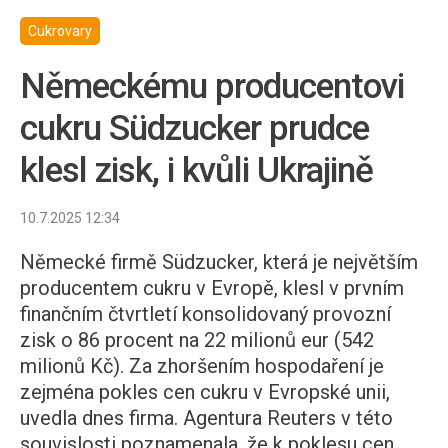
Cukrovary
Německému producentovi
cukru Südzucker prudce
klesl zisk, i kvůli Ukrajině
10.7.2025 12:34
Německé firmě Südzucker, která je největším
producentem cukru v Evropě, klesl v prvním
finančním čtvrtletí konsolidovaný provozní
zisk o 86 procent na 22 milionů eur (542
milionů Kč). Za zhoršením hospodaření je
zejména pokles cen cukru v Evropské unii,
uvedla dnes firma. Agentura Reuters v této
souvislosti poznamenala, že k poklesu cen