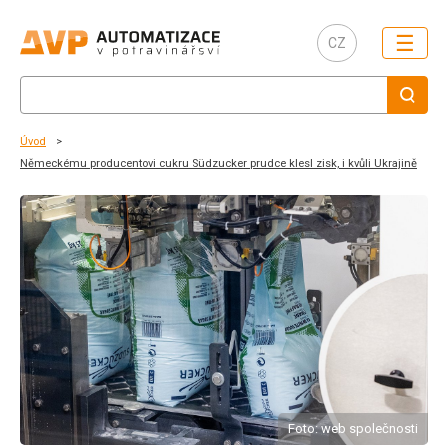
☰
CZ
Úvod
Německému producentovi cukru Südzucker prudce klesl zisk, i kvůli Ukrajině
Foto: web společnosti