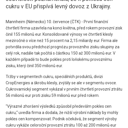
cukru v EU přispívá levný dovoz z Ukrajiny.
Mannheim (Německo) 10. července (ČTK) - První finanční
čtvrtletí firma uzavřela na konci května, před rokem provozní zisk
činil 155 milionů eur. Konsolidované výnosy ve čtvrtletí klesly
meziročně o více než 15 procent na 2,15 miliardy eur. Firma ale
potvrdila svou předchozí prognózu provozního zisku skupiny za
celý rok, nadále tak počítá s částkou 150 až 300 milionů eur. V
každém případě to bude pokles proti loňskému provoznímu
zisku, který činil 350 milionů eur.
Tržby v segmentech cukru, speciálních produktů, divizi
CropEnergies a škrobu klesly, zvýšily se ale v segmentu ovoce.
Cukrovarnický segment vykázal v prvním čtvrtletí provozní ztrátu
56 milionů eur proti zisku 59 milionů eur před rokem.
"Výrazné zhoršení výsledků způsobil především pokles cen
cukru,“ uvedla firma a dodala, že nižší výrobní náklady by mohly
pokles cen kompenzovat. Podnik očekává, že segment výroby
cukru vykáže celoroční provozní ztrátu 100 až 200 milionů eur