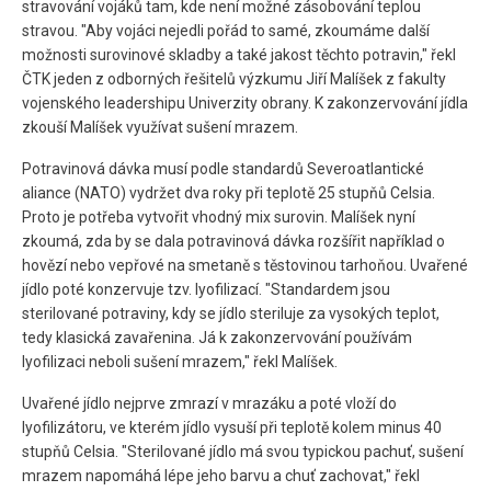
stravování vojáků tam, kde není možné zásobování teplou
stravou. "Aby vojáci nejedli pořád to samé, zkoumáme další
možnosti surovinové skladby a také jakost těchto potravin," řekl
ČTK jeden z odborných řešitelů výzkumu Jiří Malíšek z fakulty
vojenského leadershipu Univerzity obrany. K zakonzervování jídla
zkouší Malíšek využívat sušení mrazem.
Potravinová dávka musí podle standardů Severoatlantické
aliance (NATO) vydržet dva roky při teplotě 25 stupňů Celsia.
Proto je potřeba vytvořit vhodný mix surovin. Malíšek nyní
zkoumá, zda by se dala potravinová dávka rozšířit například o
hovězí nebo vepřové na smetaně s těstovinou tarhoňou. Uvařené
jídlo poté konzervuje tzv. lyofilizací. "Standardem jsou
sterilované potraviny, kdy se jídlo steriluje za vysokých teplot,
tedy klasická zavařenina. Já k zakonzervování používám
lyofilizaci neboli sušení mrazem," řekl Malíšek.
Uvařené jídlo nejprve zmrazí v mrazáku a poté vloží do
lyofilizátoru, ve kterém jídlo vysuší při teplotě kolem minus 40
stupňů Celsia. "Sterilované jídlo má svou typickou pachuť, sušení
mrazem napomáhá lépe jeho barvu a chuť zachovat," řekl