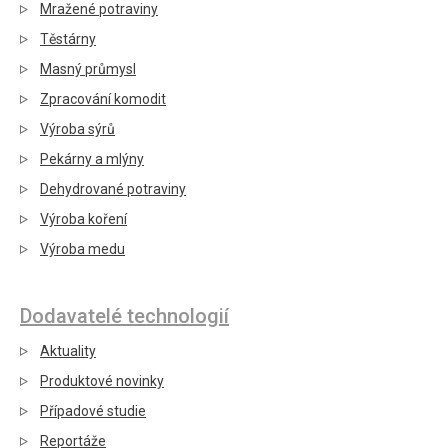
Mražené potraviny
Těstárny
Masný průmysl
Zpracování komodit
Výroba sýrů
Pekárny a mlýny
Dehydrované potraviny
Výroba koření
Výroba medu
Dodavatelé technologií
Aktuality
Produktové novinky
Případové studie
Reportáže