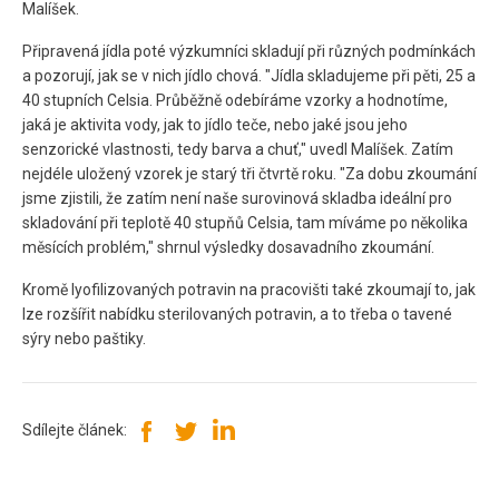
Malíšek.
Připravená jídla poté výzkumníci skladují při různých podmínkách
a pozorují, jak se v nich jídlo chová. "Jídla skladujeme při pěti, 25 a
40 stupních Celsia. Průběžně odebíráme vzorky a hodnotíme,
jaká je aktivita vody, jak to jídlo teče, nebo jaké jsou jeho
senzorické vlastnosti, tedy barva a chuť," uvedl Malíšek. Zatím
nejdéle uložený vzorek je starý tři čtvrtě roku. "Za dobu zkoumání
jsme zjistili, že zatím není naše surovinová skladba ideální pro
skladování při teplotě 40 stupňů Celsia, tam míváme po několika
měsících problém," shrnul výsledky dosavadního zkoumání.
Kromě lyofilizovaných potravin na pracovišti také zkoumají to, jak
lze rozšířit nabídku sterilovaných potravin, a to třeba o tavené
sýry nebo paštiky.
Sdílejte článek: