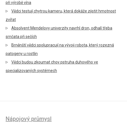
při výrobě vína
Vědci testují chytrou kameru, která dokáže zjistit hmotnost
zvířat
Absolvent Mendelovy univerzity navrhl dron, odhalí třeba
srnčata při sečích
Brněnští vědci spolupracují na vývoji robota, který rozezná
patogeny u rostlin
Vědci budou zkoumat chov pstruha duhového ve
specializovaných systémech
Nápojový průmysl