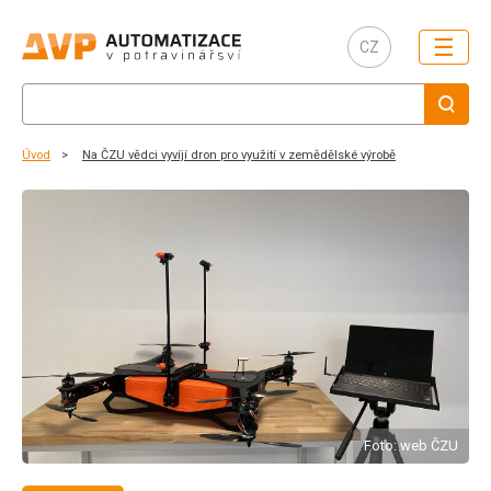
☰
CZ
Úvod
Na ČZU vědci vyvíjí dron pro využití v zemědělské výrobě
Foto: web ČZU