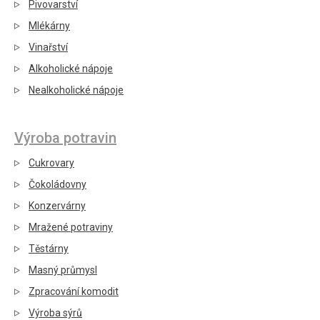
Pivovarství
Mlékárny
Vinařství
Alkoholické nápoje
Nealkoholické nápoje
Výroba potravin
Cukrovary
Čokoládovny
Konzervárny
Mražené potraviny
Těstárny
Masný průmysl
Zpracování komodit
Výroba sýrů