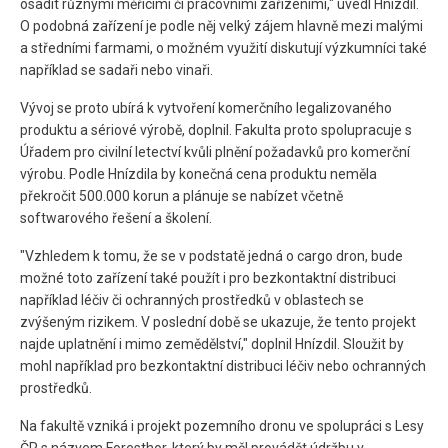
osadit různými měřicími či pracovními zařízeními," uvedl Hnízdil.
O podobná zařízení je podle něj velký zájem hlavně mezi malými
a středními farmami, o možném využití diskutují výzkumníci také
například se sadaři nebo vinaři.
Vývoj se proto ubírá k vytvoření komerčního legalizovaného
produktu a sériové výrobě, doplnil. Fakulta proto spolupracuje s
Úřadem pro civilní letectví kvůli plnění požadavků pro komerční
výrobu. Podle Hnízdila by konečná cena produktu neměla
překročit 500.000 korun a plánuje se nabízet včetně
softwarového řešení a školení.
"Vzhledem k tomu, že se v podstatě jedná o cargo dron, bude
možné toto zařízení také použít i pro bezkontaktní distribuci
například léčiv či ochranných prostředků v oblastech se
zvýšeným rizikem. V poslední době se ukazuje, že tento projekt
najde uplatnění i mimo zemědělství," doplnil Hnízdil. Sloužit by
mohl například pro bezkontaktní distribuci léčiv nebo ochranných
prostředků.
Na fakultě vzniká i projekt pozemního dronu ve spolupráci s Lesy