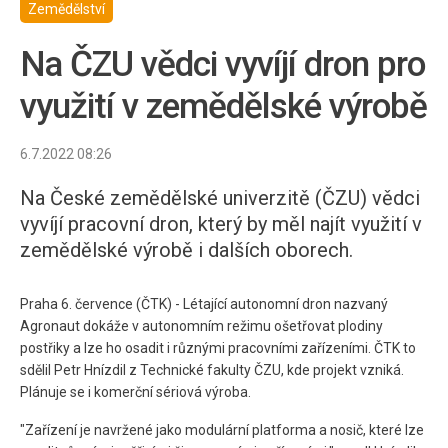
Zemědělství
Na ČZU vědci vyvíjí dron pro
využití v zemědělské výrobě
6.7.2022 08:26
Na České zemědělské univerzitě (ČZU) vědci
vyvíjí pracovní dron, který by měl najít využití v
zemědělské výrobě i dalších oborech.
Praha 6. července (ČTK) - Létající autonomní dron nazvaný
Agronaut dokáže v autonomním režimu ošetřovat plodiny
postřiky a lze ho osadit i různými pracovními zařízeními. ČTK to
sdělil Petr Hnízdil z Technické fakulty ČZU, kde projekt vzniká.
Plánuje se i komerční sériová výroba.
"Zařízení je navržené jako modulární platforma a nosič, které lze