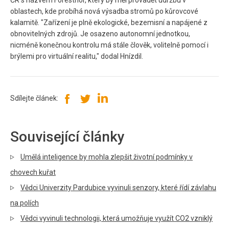
ČR s názvem Foresthor, který by měl provádět údržbu v
oblastech, kde probíhá nová výsadba stromů po kůrovcové
kalamitě. "Zařízení je plně ekologické, bezemisní a napájené z
obnovitelných zdrojů. Je osazeno autonomní jednotkou,
nicméně konečnou kontrolu má stále člověk, volitelně pomocí i
brýlemi pro virtuální realitu," dodal Hnízdil.
Sdílejte článek:
Související články
Umělá inteligence by mohla zlepšit životní podmínky v
chovech kuřat
Vědci Univerzity Pardubice vyvinuli senzory, které řídí závlahu
na polích
Vědci vyvinuli technologii, která umožňuje využít CO2 vzniklý