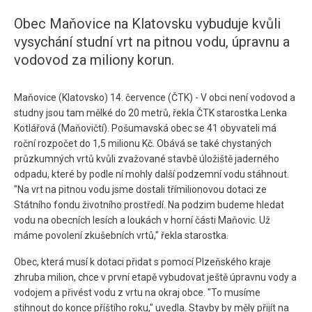
Obec Maňovice na Klatovsku vybuduje kvůli
vysychání studní vrt na pitnou vodu, úpravnu a
vodovod za miliony korun.
Maňovice (Klatovsko) 14. července (ČTK) - V obci není vodovod a
studny jsou tam mělké do 20 metrů, řekla ČTK starostka Lenka
Kotlářová (Maňovičtí). Pošumavská obec se 41 obyvateli má
roční rozpočet do 1,5 milionu Kč. Obává se také chystaných
průzkumných vrtů kvůli zvažované stavbě úložiště jaderného
odpadu, které by podle ní mohly další podzemní vodu stáhnout.
"Na vrt na pitnou vodu jsme dostali třímilionovou dotaci ze
Státního fondu životního prostředí. Na podzim budeme hledat
vodu na obecních lesích a loukách v horní části Maňovic. Už
máme povolení zkušebních vrtů," řekla starostka.
Obec, která musí k dotaci přidat s pomocí Plzeňského kraje
zhruba milion, chce v první etapě vybudovat ještě úpravnu vody a
vodojem a přivést vodu z vrtu na okraj obce. "To musíme
stihnout do konce příštího roku," uvedla. Stavby by měly přijít na