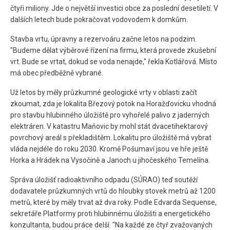
čtyři miliony. Jde o největší investici obce za poslední desetiletí. V
dalších letech bude pokračovat vodovodem k domkům.
Stavba vrtu, úpravny a rezervoáru začne letos na podzim.
"Budeme dělat výběrové řízení na firmu, která provede zkušební
vrt. Bude se vrtat, dokud se voda nenajde," řekla Kotlářová. Místo
má obec předběžně vybrané.
Už letos by měly průzkumné geologické vrty v oblasti začít
zkoumat, zda je lokalita Březový potok na Horažďovicku vhodná
pro stavbu hlubinného úložiště pro vyhořelé palivo z jaderných
elektráren. V katastru Maňovic by mohl stát dvacetihektarový
povrchový areál s překladištěm. Lokalitu pro úložiště má vybrat
vláda nejdéle do roku 2030. Kromě Pošumaví jsou ve hře ještě
Horka a Hrádek na Vysočině a Janoch u jihočeského Temelína.
Správa úložišť radioaktivního odpadu (SÚRAO) teď soutěží
dodavatele průzkumných vrtů do hloubky stovek metrů až 1200
metrů, které by měly trvat až dva roky. Podle Edvarda Sequense,
sekretáře Platformy proti hlubinnému úložišti a energetického
konzultanta, budou práce delší. "Na každé ze čtyř zvažovaných