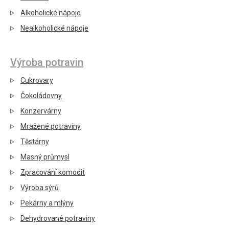
Alkoholické nápoje
Nealkoholické nápoje
Výroba potravin
Cukrovary
Čokoládovny
Konzervárny
Mražené potraviny
Těstárny
Masný průmysl
Zpracování komodit
Výroba sýrů
Pekárny a mlýny
Dehydrované potraviny