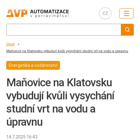
☰
CZ
Úvod
Maňovice na Klatovsku vybudují kvůli vysychání studní vrt na vodu a úpravnu
Energetika a vodárenství
Maňovice na Klatovsku
vybudují kvůli vysychání
studní vrt na vodu a
úpravnu
14.7.2025 16:43