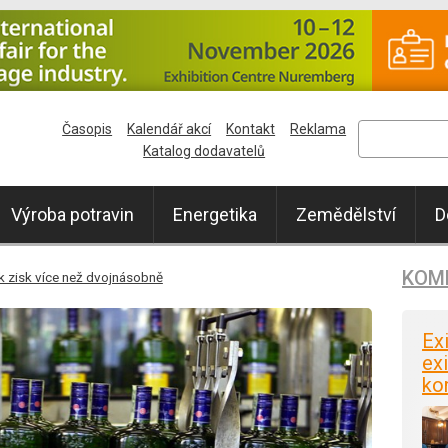
Časopis
Kalendář akcí
Kontakt
Reklama
Katalog dodavatelů
Výroba potravin
Energetika
Zemědělství
D
KOM
ok zisk více než dvojnásobně
Ex
exi
ko