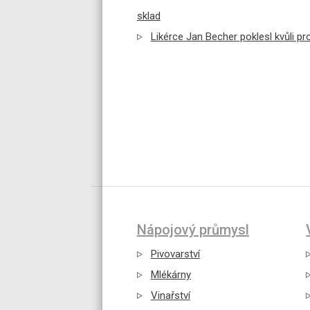
sklad
Likérce Jan Becher poklesl kvůli pr
Nápojový průmysl
Pivovarství
Mlékárny
Vinařství