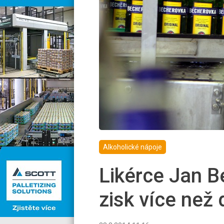
Alkoholické nápoje
Likérce Jan B
zisk více než