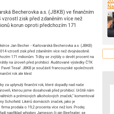
20
Na
arská Becherovka a.s. (JBKB) ve finančním
 vzrostl zisk před zdaněním více než
lionů korun oproti předchozím 171
Likérce Jan Becher - Karlovarská Becherovka a.s. (JBKB)
2014 vzrostl zisk před zdaněním více než dvojnásobně.
hozím 171 milionům. Tržby se zvýšily o devět procent na
vrátily na úroveň před prohibicí. Auditované výsledky ČTK
i Pavel Tesař. JBKB je součástí francouzské společnosti
nanční rok ale klesl.
ky za uplynulý finanční rok, které dopadly nad naše
roveň, kterou jsme dosahovali před prohibicí. Určitě nám
alitních a prémiových alkoholových značek," komentoval
ony Schofield. Likérů domácích značek, jako je
firma prodala o 19,2 procenta více než loni. Prodej
adí například whiskey Jameson či gin Beefeater, se