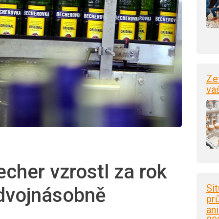
Ze
va
echer vzrostl za rok
Si
 dvojnásobně
pr
an