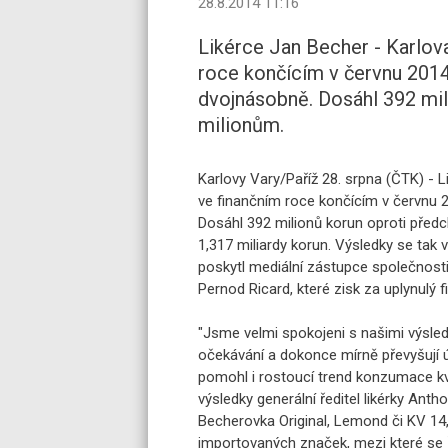
28.8.2014 11:16
Likérce Jan Becher - Karlov
roce končícím v červnu 2014
dvojnásobně. Dosáhl 392 mi
milionům.
Karlovy Vary/Paříž 28. srpna (ČTK) - 
ve finančním roce končícím v červnu 
Dosáhl 392 milionů korun oproti předc
1,317 miliardy korun. Výsledky se tak 
poskytl mediální zástupce společnost
Pernod Ricard, které zisk za uplynulý fi
"Jsme velmi spokojeni s našimi výsled
očekávání a dokonce mírně převyšují ú
pomohl i rostoucí trend konzumace kv
výsledky generální ředitel likérky Anth
Becherovka Original, Lemond či KV 14, 
importovaných značek, mezi které se ř