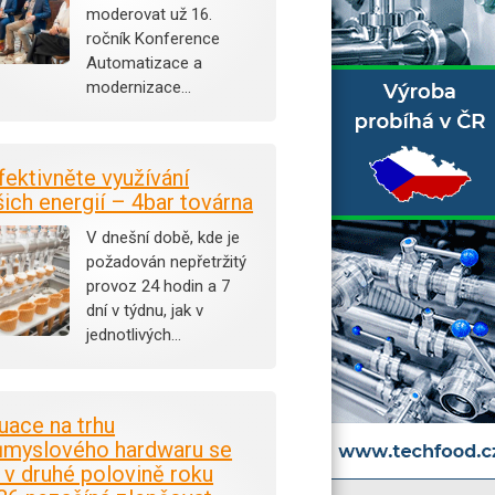
moderovat už 16.
ročník Konference
Automatizace a
modernizace…
fektivněte využívání
šich energií – 4bar továrna
V dnešní době, kde je
požadován nepřetržitý
provoz 24 hodin a 7
dní v týdnu, jak v
jednotlivých…
tuace na trhu
ůmyslového hardwaru se
i v druhé polovině roku