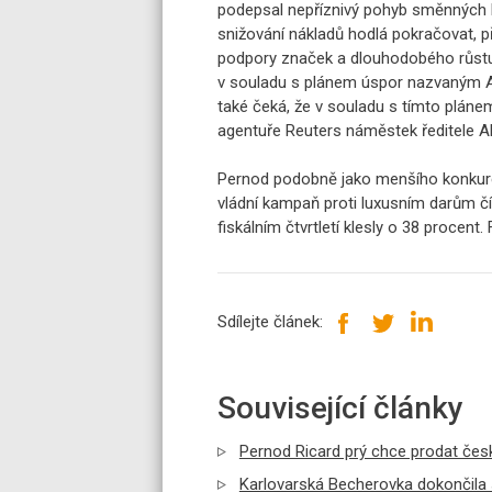
podepsal nepříznivý pohyb směnných k
snižování nákladů hodlá pokračovat, 
podpory značek a dlouhodobého růstu. 
v souladu s plánem úspor nazvaným All
také čeká, že v souladu s tímto pláne
agentuře Reuters náměstek ředitele Al
Pernod podobně jako menšího konkuren
vládní kampaň proti luxusním darům č
fiskálním čtvrtletí klesly o 38 procent
Sdílejte článek:
Související články
Pernod Ricard prý chce prodat čes
Karlovarská Becherovka dokončila 