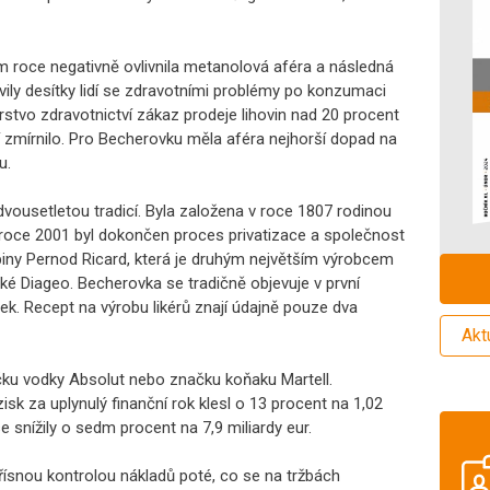
 roce negativně ovlivnila metanolová aféra a následná
evily desítky lidí se zdravotními problémy po konzumaci
rstvo zdravotnictví zákaz prodeje lihovin nad 20 procent
 zmírnilo. Pro Becherovku měla aféra nejhorší dopad na
u.
dvousetletou tradicí. Byla založena v roce 1807 rodinou
 roce 2001 byl dokončen proces privatizace a společnost
piny Pernod Ricard, která je druhým největším výrobcem
ké Diageo. Becherovka se tradičně objevuje v první
ek. Recept na výrobu likérů znají údajně pouze dva
Akt
čku vodky Absolut nebo značku koňaku Martell.
isk za uplynulý finanční rok klesl o 13 procent na 1,02
se snížily o sedm procent na 7,9 miliardy eur.
přísnou kontrolou nákladů poté, co se na tržbách