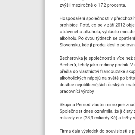
zvýšil meziročně o 17,2 procenta.
Hospodaření společnosti v předchozím
prohibice. Poté, co se v září 2012 obj
otráveného alkoholu, vyhlásilo ministe
alkoholu. Po dvou týdnech se opatření
Slovensku, kde jí prodej klesl o polovin
Becherovka je společností s více než 
Becherů, tehdy jako rodinný podnik. V
přešla do vlastnictví francouzské sku
alkoholických nápojů na světě po brits
desítce nejoblíbenějších českých znač
pracovníci výroby.
Skupina Pernod vlastní mimo jiné zna
Společnost dnes oznámila, že jí čistý z
miliardy eur (28,3 miliardy Kč) a tržby 
Firma dala výsledek do souvislosti s 