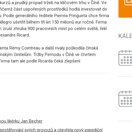
urzů a prudký propad tržeb na klíčovém trhu v Číně. Ve
přičemž část uspořených prostředků hodlá investovat do
Podle generálního ředitele Pierrea Pringueta chce firma
egro ušetřit během tří let 150 milionů eur ročně. Firma
m zruší zhruba 900 pracovních míst po celém světě, řekl
KAL
exandre Ricard.
ta Rémy Cointreau a další rivaly poškodila čínská
ínským činitelům. Tržby Pernodu v Číně ve čtvrtém
. Firma tam ale podle Ricarda čeká zlepšení.
kou likérku Jan Becher
sestěhování svých provozů a otevřela nový expediční