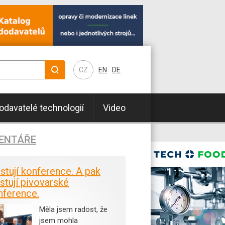
CZ
EN
DE
odavatelé technologií
Video
ENTÁŘE
istují konference. A pak
stují pivovarské
nference.
Měla jsem radost, že
jsem mohla